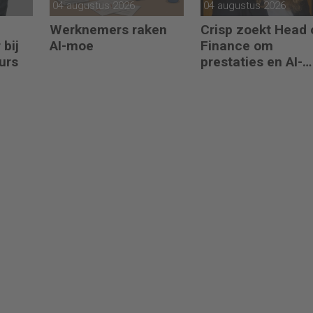
04 augustus 2026
04 augustus 2026
Werknemers raken
Crisp zoekt Head 
 bij
AI-moe
Finance om
urs
prestaties en AI-
gebruik te versnel