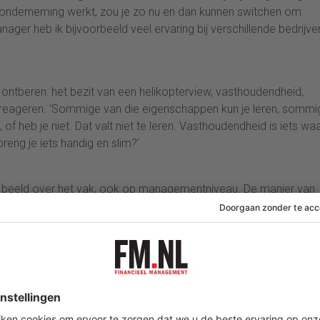
e onderneming werkt, zou je zo nu en dan kunnen switchen om
nager heb ik bijvoorbeeld veel ervaring bij verschillende bedrijve
ntberen: het bezit van een helikopterview, vasthoudendheid,
 reageren. ‘Sommige van die eigenschappen kun je leren, sommi
f heb je niet. Dat valt niet te leren. Vasthoudendheid is iets waa
reng je iets handig en slim?’
 beeld over het vak, ook op managementniveau. De manier van
wel eens een probleem: ‘Bij management komt het aan op de omg
 denkwijze aangeleerd. Mensen die net zijn afgestudeerd, kunnen
nken. Daar gaat het nog wel eens mis, maar je leert in de praktijk.