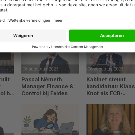
06 augustus 2026
06 augustus 2026
uilt
Pascal Németh
Kabinet steunt
r
Manager Finance &
kandidatuur Klaas
ol bij
Control bij Evides
Knot als ECB-
president