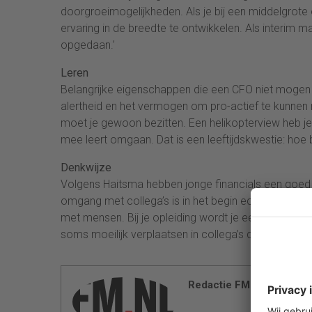
doorgroeimogelijkheden. Als je bij een middelgrot
ervaring in de breedte te ontwikkelen. Als interim ma
opgedaan.’
Leren
Belangrijke eigenschappen die een CFO niet mogen o
alertheid en het vermogen om pro-actief te kunnen
moet je gewoon bezitten. Een helikopterview heb je, o
mee leert omgaan. Dat is een leeftijdskwestie: hoe b
Denkwijze
Volgens Haitsma hebben jonge financials een goed
omgang met collega’s is in het begin echter nog 
met mensen. Bij je opleiding wordt je een bepaalde
soms moeilijk verplaatsen in collega’s die níet zo de
Redactie FM