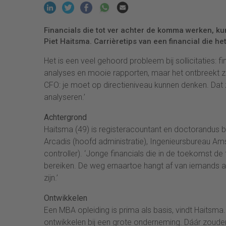
Financials die tot ver achter de komma werken, k
Piet Haitsma. Carrièretips van een financial die he
Het is een veel gehoord probleem bij sollicitaties:
analyses en mooie rapporten, maar het ontbreekt ze a
CFO: je moet op directieniveau kunnen denken. Dat 
analyseren.’
Achtergrond
Haitsma (49) is registeracountant en doctorandus b
Arcadis (hoofd administratie), Ingenieursbureau A
controller). ‘Jonge financials die in de toekomst d
bereiken. De weg ernaartoe hangt af van iemands ac
zijn.’
Ontwikkelen
Een MBA opleiding is prima als basis, vindt Haitsma.
ontwikkelen bij een grote onderneming. Dáár zouden