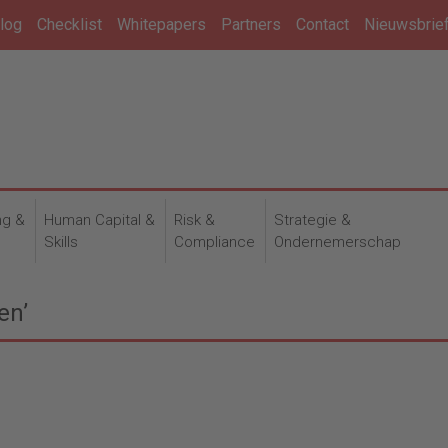
log
Checklist
Whitepapers
Partners
Contact
Nieuwsbrie
ng &
Human Capital &
Risk &
Strategie &
n
Skills
Compliance
Ondernemerschap
en’