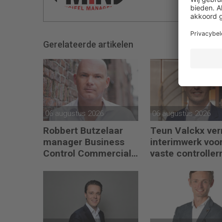
Gerelateerde artikelen
06 augustus 2026
06 augustus 2026
Robbert Butzelaar
Teun Valckx verr
manager Business
interimwerk voo
Control Commercial
vaste controllerr
bij PLUS Retail
Synthon