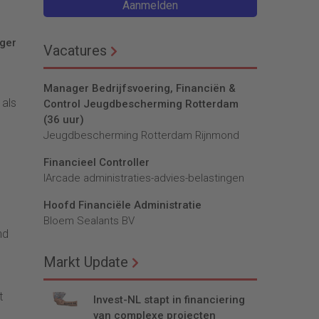
Aanmelden
ager
Vacatures
Manager Bedrijfsvoering, Financiën &
 als
Control Jeugdbescherming Rotterdam
(36 uur)
Jeugdbescherming Rotterdam Rijnmond
Financieel Controller
lArcade administraties-advies-belastingen
Hoofd Financiële Administratie
Bloem Sealants BV
nd
Markt Update
t
Invest-NL stapt in financiering
van complexe projecten