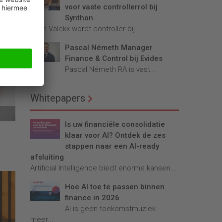
voor vaste controllerrol bij
Synthon
Teun Valckx wordt controller bij...
Pascal Németh Manager
Finance & Control bij Evides
Pascal Németh RA is vast...
Whitepapers
Is uw financiële consolidatie
klaar voor AI? Ontdek de zes
stappen naar een AI-ready
afsluiting
Artificial Intelligence biedt enorme kansen...
Hoe AI toe te passen binnen
finance in 2026
AI is geen toekomstmuziek
meer...