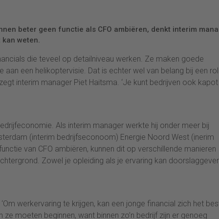
unnen beter geen functie als CFO ambiëren, denkt interim man
t kan weten.
 financials die teveel op detailniveau werken. Ze maken goede
an een helikoptervisie. Dat is echter wel van belang bij een rol
zegt interim manager Piet Haitsma. ‘Je kunt bedrijven ook kapot
edrijfeconomie. Als interim manager werkte hij onder meer bij
msterdam (interim bedrijfseconoom) Energie Noord West (inerim
e functie van CFO ambiëren, kunnen dit op verschillende manieren
htergrond. Zowel je opleiding als je ervaring kan doorslaggeve
 ‘Om werkervaring te krijgen, kan een jonge financial zich het bes
 ze moeten beginnen, want binnen zo’n bedrijf zijn er genoeg