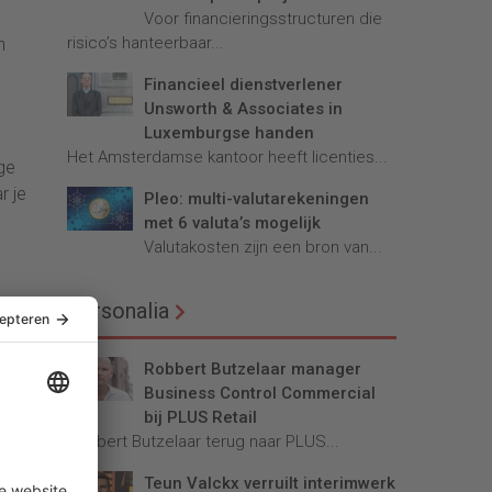
Voor financieringsstructuren die
risico’s hanteerbaar...
n
Financieel dienstverlener
Unsworth & Associates in
Luxemburgse handen
Het Amsterdamse kantoor heeft licenties...
ge
r je
Pleo: multi-valutarekeningen
met 6 valuta’s mogelijk
Valutakosten zijn een bron van...
Personalia
ang
 zich
’
Robbert Butzelaar manager
Business Control Commercial
bij PLUS Retail
Robbert Butzelaar terug naar PLUS...
Teun Valckx verruilt interimwerk