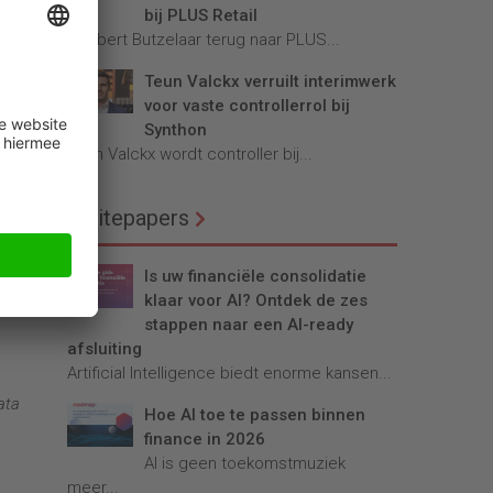
bij PLUS Retail
Robbert Butzelaar terug naar PLUS...
Teun Valckx verruilt interimwerk
voor vaste controllerrol bij
ppen
Synthon
tie
Teun Valckx wordt controller bij...
Whitepapers
mer,
Is uw financiële consolidatie
klaar voor AI? Ontdek de zes
 toch
stappen naar een AI-ready
afsluiting
Artificial Intelligence biedt enorme kansen...
ata
Hoe AI toe te passen binnen
finance in 2026
AI is geen toekomstmuziek
meer...