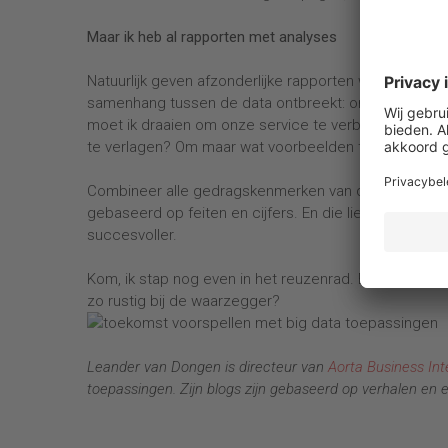
Maar ik heb al rapporten met analyses
Natuurlijk geven afzonderlijke rapporten wat inzichte
samenhang tussen de data ontbreekt: onder welke o
moet ik draaien om onze service te verbeteren? Maa
te verlagen? Om maar wat voorbeelden te noemen.
Combineer alle gedragskenmerken van de klant of me
gebaseerd op feiten en cijfers. En die liegen niet. O
succesvoller.
Kom, ik stap nog even in het reuzenrad. Een kijkje v
zo rustig bij de waarzegger?
Leander van Dongen is directeur van
Aorta Business Int
toepassingen. Zijn blogs zijn gebaseerd op verhalen en er