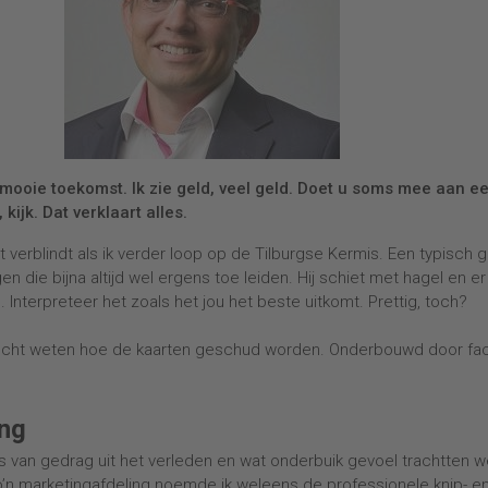
e een mooie toekomst. Ik zie geld, veel geld. Doet u soms mee aan e
kijk. Dat verklaart alles.
cht verblindt als ik verder loop op de Tilburgse Kermis. Een typisch 
die bijna altijd wel ergens toe leiden. Hij schiet met hagel en er 
. Interpreteer het zoals het jou het beste uitkomt. Prettig, toch?
 je echt weten hoe de kaarten geschud worden. Onderbouwd door fa
ing
s van gedrag uit het verleden en wat onderbuik gevoel trachtten 
’n marketingafdeling noemde ik weleens de professionele knip- e