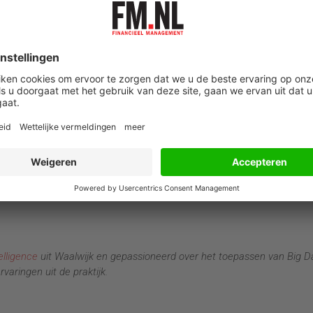
n. Maar de interessantste vragen blijven onbeantwoord als de
mstandigheden presteren mijn winkels het beste? Aan welke kno
r ook: wat moeten we doen om het ziekteverzuim in onze organisa
dewerker, begrijp wat er gebeurt en voorspel zo het gedrag. Puur
nderschat niet de inzichten die het je oplevert. Je onderneemt slim
an bovenaf om te zien of ik een patroon ontdek. Want waarom is het
elligence
uit Waalwijk en gepassioneerd over het toepassen van Big D
varingen uit de praktijk.