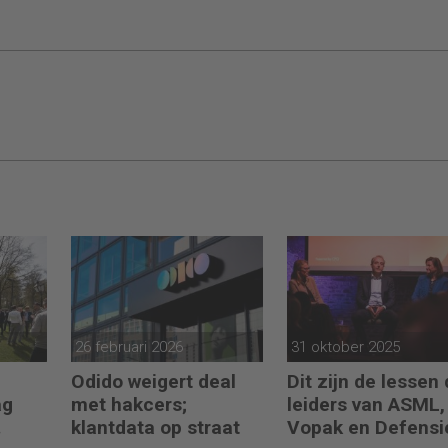
26 februari 2026
31 oktober 2025
Odido weigert deal
Dit zijn de lessen 
ag
met hakcers;
leiders van ASML,
klantdata op straat
Vopak en Defensi