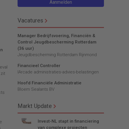
Aanmelden
Vacatures
Manager Bedrijfsvoering, Financiën &
Control Jeugdbescherming Rotterdam
(36 uur)
en
Jeugdbescherming Rotterdam Rijnmond
Financieel Controller
geval
lArcade administraties-advies-belastingen
zit
Hoofd Financiële Administratie
Bloem Sealants BV
cts
Markt Update
Invest-NL stapt in financiering
we
van complexe projecten
n