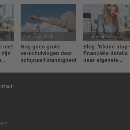
en
toepassen in
turbulente tijden
12 februari 2025
11 februari 2025
h niet
Nog geen grote
Blog: ‘Kleine stap
 zijn
verschuivingen door
financiële details
n
schijnzelfstandigheid
naar algehele
duurzaamheid ‘
ontact
ment