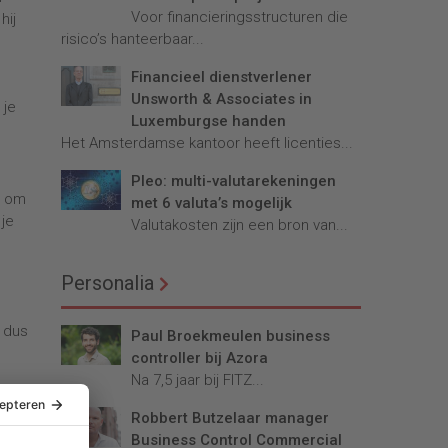
Voor financieringsstructuren die
hij
risico’s hanteerbaar...
Financieel dienstverlener
Unsworth & Associates in
 je
Luxemburgse handen
Het Amsterdamse kantoor heeft licenties...
Pleo: multi-valutarekeningen
n om
met 6 valuta’s mogelijk
 je
Valutakosten zijn een bron van...
Personalia
t dus
Paul Broekmeulen business
controller bij Azora
Na 7,5 jaar bij FITZ...
en.
Robbert Butzelaar manager
Business Control Commercial