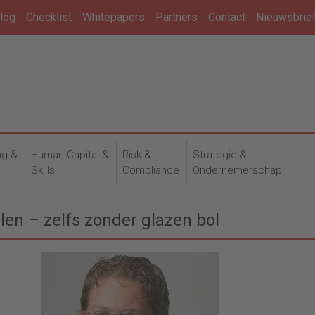
log
Checklist
Whitepapers
Partners
Contact
Nieuwsbrie
ng &
Human Capital &
Risk &
Strategie &
n
Skills
Compliance
Ondernemerschap
len – zelfs zonder glazen bol