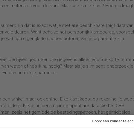
 en materialen voor de klant. Maar wie is die klant? Hoe gedraagt 
sument. En dat is exact wat je met alle beschikbare (big) data van
 er vele deuren. Want behalve het persoonlijk klantgedrag, voorspel
 je wat nou eigenlijk de succesfactoren van je organisatie zijn.
 Veel bedrijven gebruiken die gegevens alleen voor de korte termij
arvan weten of heb ik nu nodig? Maar als je slim bent, onderzoek je
. En dan ontdek je patronen.
een winkel, maar ook online. Elke klant koopt op rekening, je wee
lamefolders. Kijk je nu eens naar de openbare data die het CBS
lanten, zoals het gemiddelde bestedingspatroon, het gemiddelde
richter reclame voeren in die wijken waar veel van je klanten won
nt begrijpt. Met minder kosten en meer omzet.