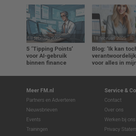
komen te staan
toekomst in eig
hand
18 februari 2025
18 februari 2025
5 ‘Tipping Points’
Blog: ‘Ik kan toc
voor AI-gebruik
verantwoordelijk
binnen finance
voor alles in mij
waardeketen?’
Meer FM.nl
Service & C
Partners en Adverteren
Contact
Nieuwsbrieven
Over ons
Events
Werken bij ons
Trainingen
Privacy State