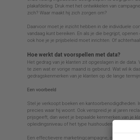
plakafdeling. Druk met het ontwikkelen van campagnes
zich? Waar maakt hij zich zorgen om?
Daarvoor moet je inzicht hebben in de individuele con
vandaag kunt bereiken. En als je die begrijpt, openen
ook hoe je je prijsbeleid moet inrichten. Of achterhaal
Hoe werkt dat voorspellen met data?
Het gedrag van je klanten zit opgeslagen in de data.
te zien wat er vorige maand is gebeurd. Wat wil ik da
gedragskenmerken van je klanten op de lange termijn
Een voorbeeld
Stel je verkoopt boeken en kantoorbenodigdheden. In 
precies waar hij woont. Ook verspreid je al jaren rec
prijsgeeft, dan weet je bepaalde kenmerken van je k
opleidingsniveau of het type huishouden. Zo kun je ge
Een effectievere marketingcampagne, omdat je je kla