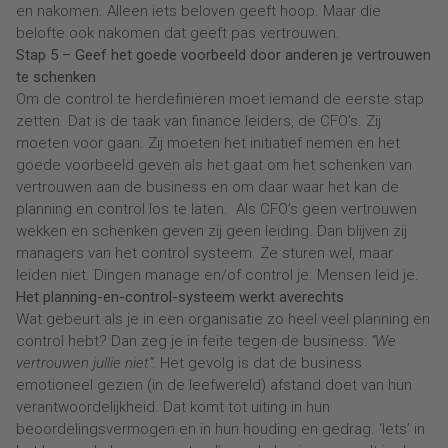
en nakomen. Alleen iets beloven geeft hoop. Maar die
belofte ook nakomen dat geeft pas vertrouwen.
Stap 5 – Geef het goede voorbeeld door anderen je vertrouwen
te schenken
Om de control te herdefiniëren moet iemand de eerste stap
zetten. Dat is de taak van finance leiders, de CFO’s. Zij
moeten voor gaan. Zij moeten het initiatief nemen en het
goede voorbeeld geven als het gaat om het schenken van
vertrouwen aan de business en om daar waar het kan de
planning en control los te laten. Als CFO’s geen vertrouwen
wekken en schenken geven zij geen leiding. Dan blijven zij
managers van het control systeem. Ze sturen wel, maar
leiden niet. Dingen manage en/of control je. Mensen leid je.
Het planning-en-control-systeem werkt averechts
Wat gebeurt als je in een organisatie zo heel veel planning en
control hebt? Dan zeg je in feite tegen de business:
“We
vertrouwen jullie niet”.
Het gevolg is dat de business
emotioneel gezien (in de leefwereld) afstand doet van hun
verantwoordelijkheid. Dat komt tot uiting in hun
beoordelingsvermogen en in hun houding en gedrag. ‘Iets’ in