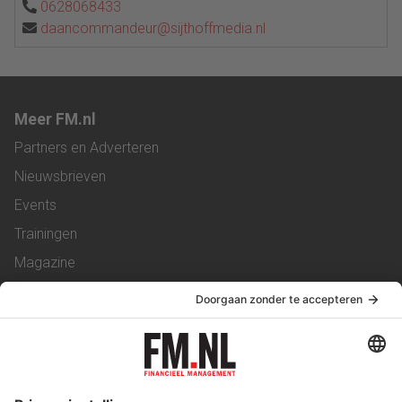
0628068433
daancommandeur@sijthoffmedia.nl
Meer FM.nl
Partners en Adverteren
Nieuwsbrieven
Events
Trainingen
Magazine
Vacatures
Service & Contact
Contact
Over ons