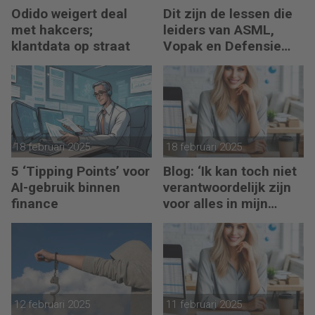
Odido weigert deal
Dit zijn de lessen die
met hakcers;
leiders van ASML,
klantdata op straat
Vopak en Defensie
toepassen in
turbulente tijden
18 februari 2025
18 februari 2025
5 ‘Tipping Points’ voor
Blog: ‘Ik kan toch niet
AI-gebruik binnen
verantwoordelijk zijn
finance
voor alles in mijn
waardeketen?’
12 februari 2025
11 februari 2025