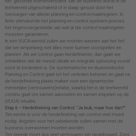
het ‘gezonde boerenverstand’ van de business wordt in de
leefwereld uitgeschakeld of in slaap gesust door het
toevoegen van allerlei planning-en-control-maatregelen. In
feite stimuleerde het planning-en-control systeem precies
het tegenovergestelde van wat al die control maatregelen
moesten garanderen.
In een VUCA-wereld zullen we moeten wennen aan het feit
dat we simpelweg niet alles meer kunnen voorspellen en
plannen. Als we control gaan herdefiniëren, dan gaan we
ontdekken dat de meest ideale en integrale oplossing vooraf
nooit te bedenken is. De systematische en illusionistische
Planning en Control gaat tot het verleden behoren en gaat na
de herdefiniëring plaats maken voor een dynamische
menselijke (vertrouwens)relatie, waarbij het in de leefwereld
continu gaat om samen aanvoelen en samen inspelen op de
(VUCA) situatie.
Stap 6 – Herdefiniëring van Control: “Ja leuk, maar hoe dan?”
Ten eerste
is voor de herdefiniëring van control veel moed
nodig. Angsten voor het onbekende zullen samen met de
business overwonnen moeten worden.
Ten tweede
moet dus veel vertrouwen zijn opgebouwd. Zorg