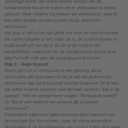
vernietigd wordt. Het wordt steeds lastiger om de
fundamentele keuze te maken om in vertrouwen te blijven
geloven. Maar volgens mij hebben we weinig keus, want er
kan niets gedaan worden zonder hoop, geloof en
vertrouwen.
Het glas is half vol en dat geldt ook voor de control-situatie.
De control-situatie is niet zoals die is, de control-situatie is
zoals jezelf wilt dat die is. En als je de control wilt
herdefiniëren maak juist hier de fundamentele keuze door
altijd het half volle glas als uitgangspunt te nemen.
Stap 2 – Begin bij jezelf
Alleen geloven in vertrouwen is niet genoeg. Als je
vertrouwen wilt opbouwen en als je wilt dat anderen jou
vertrouwen dan zul je bij jezelf moeten beginnen. Of te wel,
we zullen moeten luisteren naar Michael Jackson: “Kijk in de
spiegel”. Stel de spiegel twee vragen:
“Vertrouw ik mezelf?”
en
“Ben ik voor anderen een persoon die zij kunnen
vertrouwen?”.
Doorbraken zullen zich gaan voordoen door toedoen van
technologie (bv. blockchain), maar de allerspannendste
doorbraken in de herdefiniëring van control zullen zich gaan