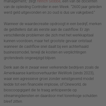
management,” zegt
Hinrich Slobbe
, een van de docenten
van de opleiding Controller in een Week. “2600 jaar geleden
werd geld uitgevonden en zo oud is dus uw vakgebied.”
Wanneer de waardecreatie opdroogt in een bedrijf, merken
de geldtellers dat als eerste aan de cashflow. Er zijn
verschillende problemen die zich met het werkkapitaal
kunnen voordoen, maar het grootste gevaar ontstaat
wanneer de cashflow snel daalt bij een achterhaald
businessmodel, terwijl de kosten en verplichtingen
grotendeels ongewijzigd blijven.
Denk aan de in zwaar weer verkerende bedrijven zoals de
Amerikaanse kantoorverhuurder WeWork (sinds 2023),
waar een agressieve groei zonder winstgevend model
leidde tot een financiële implosie, of Cineworld, de
bioscoopgigant die te traag anticipeerde op
streamingdiensten en daardoor met torenhoge schulden
bleef zitten.