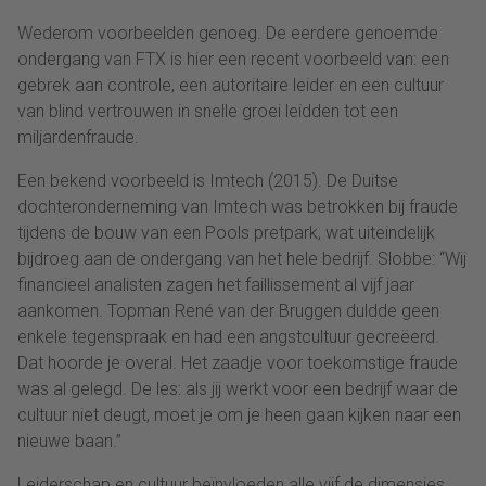
Wederom voorbeelden genoeg. De eerdere genoemde
ondergang van FTX is hier een recent voorbeeld van: een
gebrek aan controle, een autoritaire leider en een cultuur
van blind vertrouwen in snelle groei leidden tot een
miljardenfraude.
Een bekend voorbeeld is Imtech (2015). De Duitse
dochteronderneming van Imtech was betrokken bij fraude
tijdens de bouw van een Pools pretpark, wat uiteindelijk
bijdroeg aan de ondergang van het hele bedrijf. Slobbe: “Wij
financieel analisten zagen het faillissement al vijf jaar
aankomen. Topman René van der Bruggen duldde geen
enkele tegenspraak en had een angstcultuur gecreëerd.
Dat hoorde je overal. Het zaadje voor toekomstige fraude
was al gelegd. De les: als jij werkt voor een bedrijf waar de
cultuur niet deugt, moet je om je heen gaan kijken naar een
nieuwe baan.”
Leiderschap en cultuur beïnvloeden alle vijf de dimensies