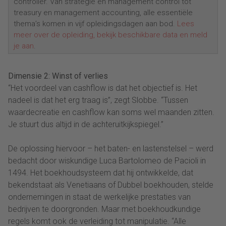
controller. Van strategie en management control tot
treasury en management accounting, alle essentiële
thema’s komen in vijf opleidingsdagen aan bod.
Lees
meer over de opleiding, bekijk beschikbare data en meld
je aan
.
Dimensie 2: Winst of verlies
“Het voordeel van cashflow is dat het objectief is. Het
nadeel is dat het erg traag is”, zegt Slobbe. “Tussen
waardecreatie en cashflow kan soms wel maanden zitten.
Je stuurt dus altijd in de achteruitkijkspiegel.”
De oplossing hiervoor – het baten- en lastenstelsel – werd
bedacht door wiskundige Luca Bartolomeo de Pacioli in
1494. Het boekhoudsysteem dat hij ontwikkelde, dat
bekendstaat als Venetiaans of Dubbel boekhouden, stelde
ondernemingen in staat de werkelijke prestaties van
bedrijven te doorgronden. Maar met boekhoudkundige
regels komt ook de verleiding tot manipulatie. “Alle