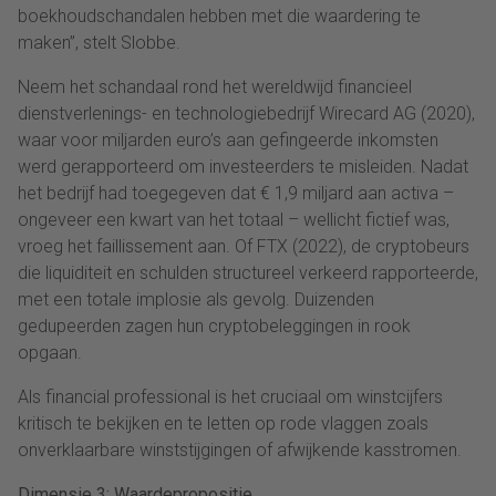
boekhoudschandalen hebben met die waardering te
maken”, stelt Slobbe.
Neem het schandaal rond het wereldwijd financieel
dienstverlenings- en technologiebedrijf Wirecard AG (2020),
waar voor miljarden euro’s aan gefingeerde inkomsten
werd gerapporteerd om investeerders te misleiden. Nadat
het bedrijf had toegegeven dat € 1,9 miljard aan activa –
ongeveer een kwart van het totaal – wellicht fictief was,
vroeg het faillissement aan. Of FTX (2022), de cryptobeurs
die liquiditeit en schulden structureel verkeerd rapporteerde,
met een totale implosie als gevolg. Duizenden
gedupeerden zagen hun cryptobeleggingen in rook
opgaan.
Als financial professional is het cruciaal om winstcijfers
kritisch te bekijken en te letten op rode vlaggen zoals
onverklaarbare winststijgingen of afwijkende kasstromen.
Dimensie 3: Waardepropositie