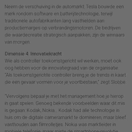
Neem de verschuiving in de automarkt: Tesla bouwde een
merk rondom software en batterijtechnologie, terwijl
traditionele autofabrikanten lang vasthielden aan
productiemarges op verbrandingsmotoren. De bedrijven
die waardecreatie strategisch aanpakken, zijn de winnaars
van morgen.
Dimensie 4: Innovatiekracht
Wie als controller toekomstgericht wil werken, moet ook
oog hebben voor de innovatiegraad van de organisatie.
“Als toekomstgerichte controller breng je de trends in kaart
die een gevaar vormen voor je voortbestaan,” zegt Slobbe.
“Vervolgens bepaal je met het management hoe je hierop
in gaat spelen. Genoeg bekende voorbeelden waar dit mis
is gegaan: Kodak, Nokia… Kodak had alle technologie in
huis om de digitale cameramarkt te domineren, maar bleef
vasthouden aan filmrolletjes. Nokia was marktleider in
mobiele telefonie, maar miste de smartphone-revolutie…