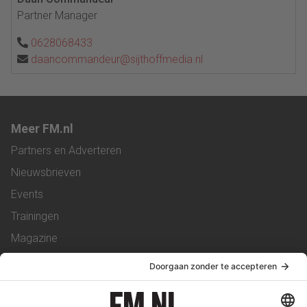
Partner Manager
0628068433
daancommandeur@sijthoffmedia.nl
Meer FM.nl
Partners en Adverteren
Nieuwsbrieven
Events
Trainingen
Magazine
Vacatures
Service & Contact
Contact