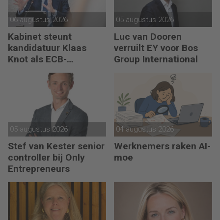
06 augustus 2026
05 augustus 2026
Kabinet steunt
Luc van Dooren
kandidatuur Klaas
verruilt EY voor Bos
Knot als ECB-
Group International
president
05 augustus 2026
04 augustus 2026
Stef van Kester senior
Werknemers raken AI-
controller bij Only
moe
Entrepreneurs