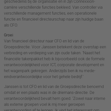
geschiedenis bij de organisatie en in zijn Connexxion-
carrière verschillende functies bekleed. Van controller via
verschillende management functies, een operationele
functie en financieel directeurschap naar zijn huidige baan
als CFO.
Groei
Van financieel directeur naar CFO en lid van de
Groepsdirectie. Voor Janssen betekent deze overstap een
verbreding en verdieping van zijn oude taken. ‘Naast het
financiële takenpakket heb ik bijvoorbeeld ook de formele
verantwoordelijkheid voor ICT, corporate development en
het wagenpark gekregen. Anderzijds ben ik nu mede-
eindverantwoordelijke voor het gehele bedrijf.’
Janssen is tot CFO en lid van de Groepsdirectie benoemd
omdat er een plaats was in de driemans-directie. De
verantwoordelijkheid bevalt hem goed. ‘Zowel naar interne
als externe groepen voel ik mij meer geroepen
verantwoording af te leggen. Ik vind het interessant om