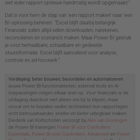
niet ieder rapport opnieuw handmatig wordt opgemaakt.”
Dat is voor hem de stap van ‘een rapport maken’ naar ‘een
BI-oplossing beheren’. “Excel blijft daarbij belangrijk.
Financials zullen altijd willen downloaden, narekenen,
reconciliëren en scenario’s maken. Maar Power BI gebruik
je voor herhaalbare, schaalbare en gedeelde
stuurinformatie. Excel blijft aanvullend voor analyse,
controle en ad-hocwerk.”
Verdieping: beter bouwen, beoordelen en automatiseren
ieuwe Power BI-functionaliteiten, external tools en AI-
toepassingen volgen elkaar snel op. Voor financials is de
uitdaging daardoor niet alleen om bij te blijven, maar
vooral om te bepalen welke technieken hun rapportages
echt betrouwbaarder, sneller en beter uitlegbaar maken.
Diederik van Kolfschoten verzorgt bij
Alex van Groningen
de Power BI-trainingen
Power BI voor Controllers:
Essentials
,
Power BI voor Controllers: Advanced
en
Power