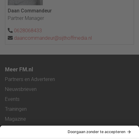
Daan Commandeur
Partner Manager
0628068433
daancommandeur@sijthoffmedia.nl
Meer FM.nl
Partners en Adverteren
Nieuwsbrieven
Events
Trainingen
Magazine
Vacatures
Service & Contact