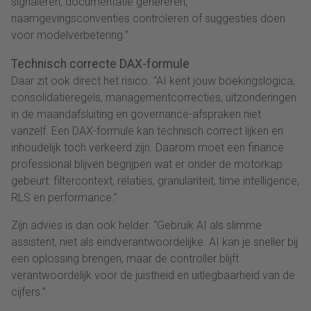
signaleren, documentatie genereren,
naamgevingsconventies controleren of suggesties doen
voor modelverbetering.”
Technisch correcte DAX-formule
Daar zit ook direct het risico. “AI kent jouw boekingslogica,
consolidatieregels, managementcorrecties, uitzonderingen
in de maandafsluiting en governance-afspraken niet
vanzelf. Een DAX-formule kan technisch correct lijken en
inhoudelijk toch verkeerd zijn. Daarom moet een finance
professional blijven begrijpen wat er onder de motorkap
gebeurt: filtercontext, relaties, granulariteit, time intelligence,
RLS en performance.”
Zijn advies is dan ook helder: “Gebruik AI als slimme
assistent, niet als eindverantwoordelijke. AI kan je sneller bij
een oplossing brengen, maar de controller blijft
verantwoordelijk voor de juistheid en uitlegbaarheid van de
cijfers.”