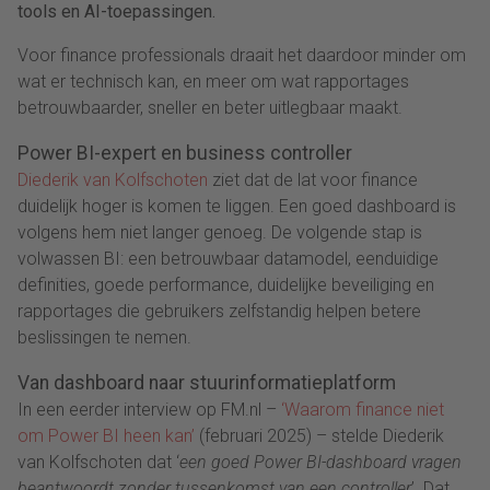
tools en AI-toepassingen.
Voor finance professionals draait het daardoor minder om
wat er technisch kan, en meer om wat rapportages
betrouwbaarder, sneller en beter uitlegbaar maakt.
Power BI-expert en business controller
Diederik van Kolfschoten
ziet dat de lat voor finance
duidelijk hoger is komen te liggen. Een goed dashboard is
volgens hem niet langer genoeg. De volgende stap is
volwassen BI: een betrouwbaar datamodel, eenduidige
definities, goede performance, duidelijke beveiliging en
rapportages die gebruikers zelfstandig helpen betere
beslissingen te nemen.
Van dashboard naar stuurinformatieplatform
In een eerder interview op FM.nl –
‘Waarom finance niet
om Power BI heen kan’
(februari 2025) – stelde Diederik
van Kolfschoten dat ‘
een goed Power BI-dashboard vragen
beantwoordt zonder tussenkomst van een controller
’. Dat