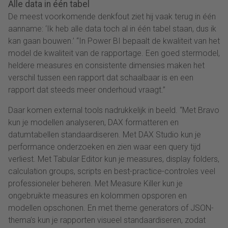
Alle data in één tabel
De meest voorkomende denkfout ziet hij vaak terug in één
aanname: ‘Ik heb alle data toch al in één tabel staan, dus ik
kan gaan bouwen.’ “In Power BI bepaalt de kwaliteit van het
model de kwaliteit van de rapportage. Een goed stermodel,
heldere measures en consistente dimensies maken het
verschil tussen een rapport dat schaalbaar is en een
rapport dat steeds meer onderhoud vraagt.”
Daar komen external tools nadrukkelijk in beeld. “Met Bravo
kun je modellen analyseren, DAX formatteren en
datumtabellen standaardiseren. Met DAX Studio kun je
performance onderzoeken en zien waar een query tijd
verliest. Met Tabular Editor kun je measures, display folders,
calculation groups, scripts en best-practice-controles veel
professioneler beheren. Met Measure Killer kun je
ongebruikte measures en kolommen opsporen en
modellen opschonen. En met theme generators of JSON-
thema’s kun je rapporten visueel standaardiseren, zodat