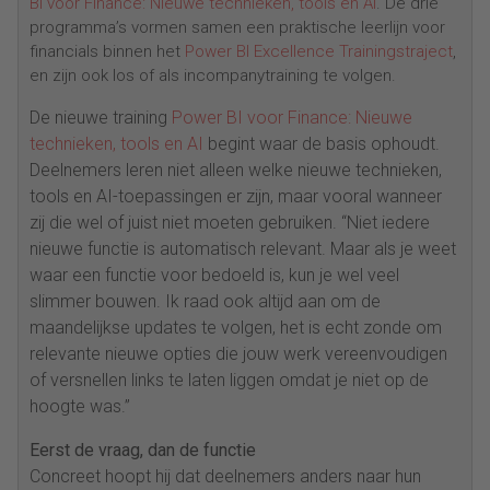
BI voor Finance: Nieuwe technieken, tools en AI
. De drie
programma’s vormen samen een praktische leerlijn voor
financials binnen het
Power BI Excellence Trainingstraject
,
en zijn ook los of als incompanytraining te volgen.
De nieuwe training
Power BI voor Finance: Nieuwe
technieken, tools en AI
begint waar de basis ophoudt.
Deelnemers leren niet alleen welke nieuwe technieken,
tools en AI-toepassingen er zijn, maar vooral wanneer
zij die wel of juist niet moeten gebruiken. “Niet iedere
nieuwe functie is automatisch relevant. Maar als je weet
waar een functie voor bedoeld is, kun je wel veel
slimmer bouwen. Ik raad ook altijd aan om de
maandelijkse updates te volgen, het is echt zonde om
relevante nieuwe opties die jouw werk vereenvoudigen
of versnellen links te laten liggen omdat je niet op de
hoogte was.”
Eerst de vraag, dan de functie
Concreet hoopt hij dat deelnemers anders naar hun