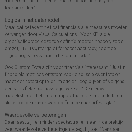
model schoner houden en maakt bepaalde analyses
toegankelijker.”
Logica in het datamodel
Maar dat betekent niet dat financials alle measures moeten
vervangen door Visual Calculations. “Voor KPI’s die
organisatiebreed dezelfde definitie moeten hebben, zoals
omzet, EBITDA, marge of forecast accuracy, hoort de
logica nog steeds thuis in het datamodel.”
Ook Custom Totals zijn voor financials interessant. “Juist in
financiële matrices ontstaat vaak discussie over totalen:
moet een totaal optellen, middelen, leeg blijven of volgens
een specifieke businessregel werken? De nieuwe
mogelijkheden helpen om rapportages beter aan te laten
sluiten op de manier waarop finance naar cijfers kijkt.”
Waardevolle verbeteringen
Daarnaast zijn er minder spectaculaire, maar in de praktijk
zeer waardevolle verbeteringen, voegt hij toe. “Denk aan