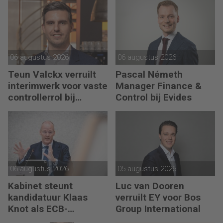
06 augustus 2026
06 augustus 2026
Teun Valckx verruilt
Pascal Németh
interimwerk voor vaste
Manager Finance &
controllerrol bij
Control bij Evides
Synthon
06 augustus 2026
05 augustus 2026
Kabinet steunt
Luc van Dooren
kandidatuur Klaas
verruilt EY voor Bos
Knot als ECB-
Group International
president