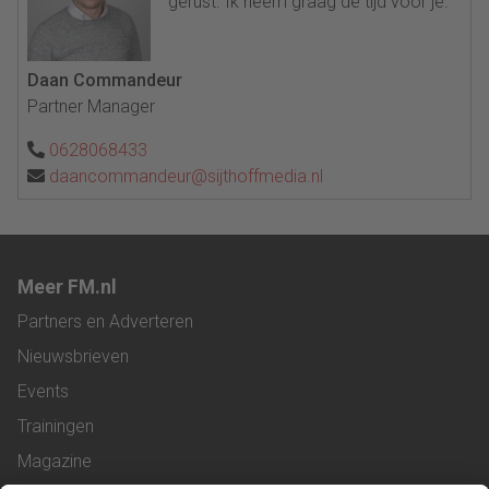
gerust. Ik neem graag de tijd voor je.
Daan Commandeur
Partner Manager
0628068433
daancommandeur@sijthoffmedia.nl
Meer FM.nl
Partners en Adverteren
Nieuwsbrieven
Events
Trainingen
Magazine