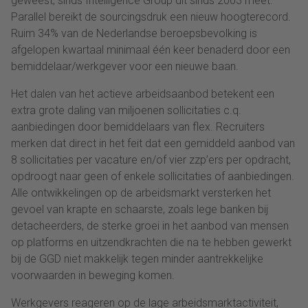
geweest, sinds Intelligence Group dit sinds 2003 meet.
Parallel bereikt de sourcingsdruk een nieuw hoogterecord.
Ruim 34% van de Nederlandse beroepsbevolking is
afgelopen kwartaal minimaal één keer benaderd door een
bemiddelaar/werkgever voor een nieuwe baan.
Het dalen van het actieve arbeidsaanbod betekent een
extra grote daling van miljoenen sollicitaties c.q.
aanbiedingen door bemiddelaars van flex. Recruiters
merken dat direct in het feit dat een gemiddeld aanbod van
8 sollicitaties per vacature en/of vier zzp’ers per opdracht,
opdroogt naar geen of enkele sollicitaties of aanbiedingen.
Alle ontwikkelingen op de arbeidsmarkt versterken het
gevoel van krapte en schaarste, zoals lege banken bij
detacheerders, de sterke groei in het aanbod van mensen
op platforms en uitzendkrachten die na te hebben gewerkt
bij de GGD niet makkelijk tegen minder aantrekkelijke
voorwaarden in beweging komen.
Werkgevers reageren op de lage arbeidsmarktactiviteit,