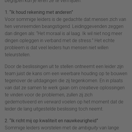
begrijpen kun je leren ze te vermijden.
1. “Ik houd rekening met anderen”
Voor sommige leiders is de gedachte dat mensen zich van
hen vervreemden beangstigend. Leidinggevenden zeggen
dan dingen als: “Het moraal is al laag. Ik wil niet nog meer
dingen opleggen in verband met de stress.” Het echte
probleem is dat veel leiders hun mensen niet willen
teleurstellen.
Door de beslissingen uit te stellen ontneemt een leider zijn
team juist de kans om een weerbare houding op te bouwen
tegenover de uitdagingen die zij tegenkomen. En in plaats
van dat ze samen te werk gaan om creatieve oplossingen
te vinden voor de problemen, zullen zij zich
gedemotiveerd en verward voelen op het moment dat de
leider de lang uitgestelde beslissing toch neemt.
2. “Ik richt mij op kwaliteit en nauwkeurigheid”
Sommige leiders worstelen met de
ambiguity
van lange