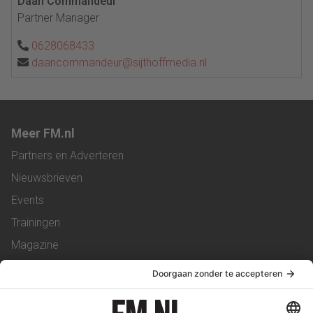
Daan Commandeur
Partner Manager
0628068433
daancommandeur@sijthoffmedia.nl
Meer FM.nl
Partners en Adverteren
Nieuwsbrieven
Events
Trainingen
Magazine
Vacatures
Service & Contact
Contact