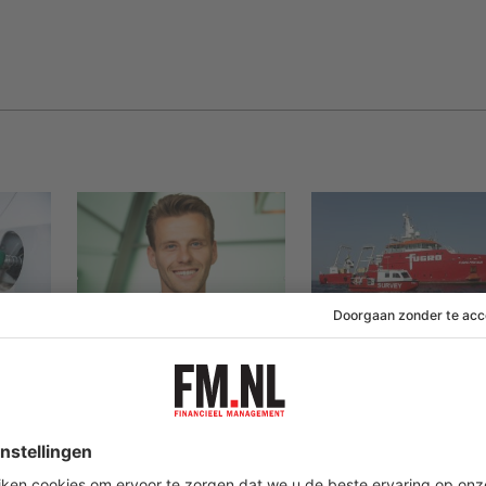
31 juli 2026
31 juli 2026
België
Jens Eck groeide
Fugro loopt 15
9
door tot Head of
miljoen euro winst
mlaag
Finance en zoekt een
mis door Iranoorl
nieuwe uitdaging