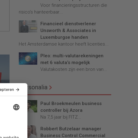
Voor financieringsstructuren die
risico’s hanteerbaar...
Financieel dienstverlener
Unsworth & Associates in
Luxemburgse handen
Het Amsterdamse kantoor heeft licenties...
Pleo: multi-valutarekeningen
met 6 valuta’s mogelijk
Valutakosten zijn een bron van...
Personalia
Paul Broekmeulen business
controller bij Azora
og
Na 7,5 jaar bij FITZ...
Robbert Butzelaar manager
Business Control Commercial