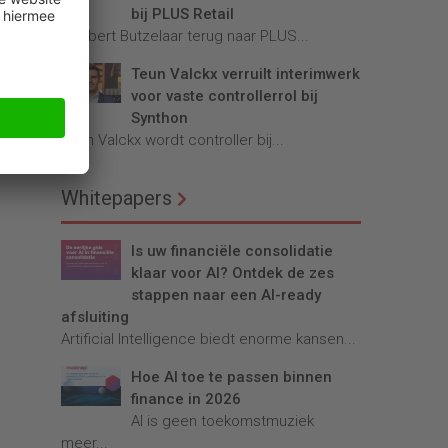
bij PLUS Retail
Robbert Butzelaar terug naar PLUS...
Teun Valckx verruilt interimwerk
voor vaste controllerrol bij
er
Synthon
n
Teun Valckx wordt controller bij...
Whitepapers
Is uw financiële consolidatie
klaar voor AI? Ontdek de zes
stappen naar een AI-ready
afsluiting
Artificial Intelligence biedt enorme kansen...
Hoe AI toe te passen binnen
finance in 2026
AI is geen toekomstmuziek
meer...