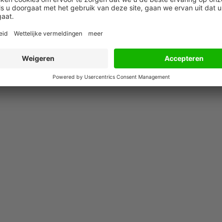
30 juli 2026
30 juli 2026
kost
KLM schrijft zwarte
BMW verdient me
ard
cijfers dankzij ferm
aan financieringe
doorberekenen
dan aan auto’s
hogere kosten