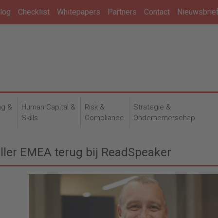
log
Checklist
Whitepapers
Partners
Contact
Nieuwsbrie
ng &
Human Capital &
Risk &
Strategie &
n
Skills
Compliance
Ondernemerschap
oller EMEA terug bij ReadSpeaker