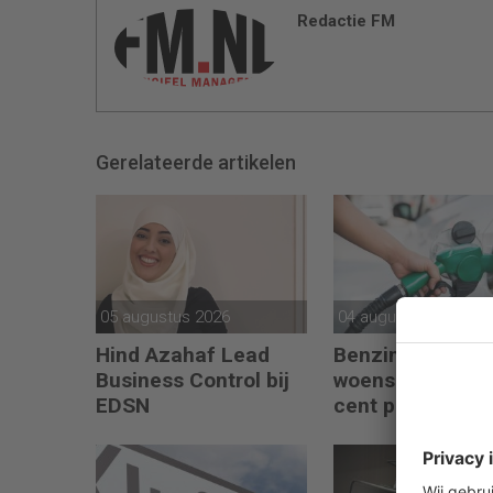
Redactie FM
Gerelateerde artikelen
05 augustus 2026
04 augustus 2026
Hind Azahaf Lead
Benzineprijs in 
Business Control bij
woensdag ruim 
EDSN
cent per liter o