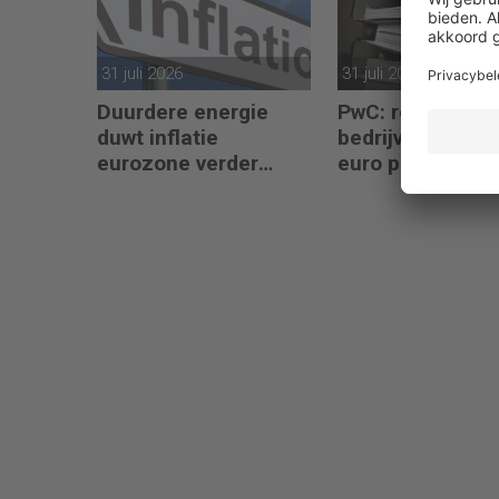
31 juli 2026
31 juli 2026
Duurdere energie
PwC: regeldruk 
duwt inflatie
bedrijven 9 milj
eurozone verder
euro per jaar
omhoog