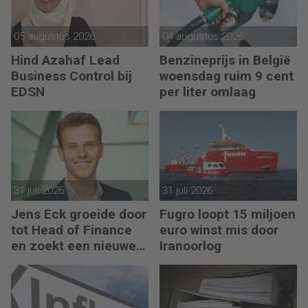
05 augustus 2026
04 augustus 2026
Hind Azahaf Lead
Benzineprijs in België
Business Control bij
woensdag ruim 9 cent
EDSN
per liter omlaag
31 juli 2026
31 juli 2026
Jens Eck groeide door
Fugro loopt 15 miljoen
tot Head of Finance
euro winst mis door
en zoekt een nieuwe
Iranoorlog
uitdaging