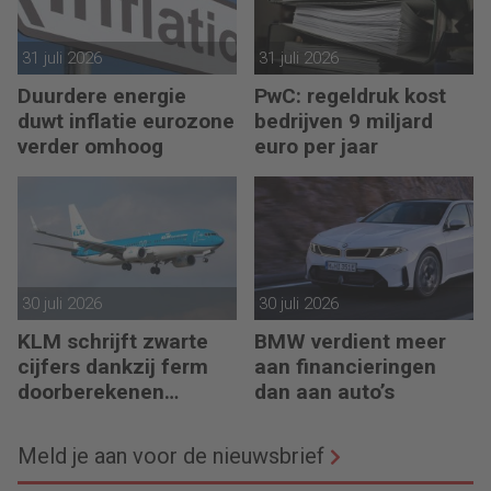
31 juli 2026
31 juli 2026
Duurdere energie
PwC: regeldruk kost
duwt inflatie eurozone
bedrijven 9 miljard
verder omhoog
euro per jaar
30 juli 2026
30 juli 2026
KLM schrijft zwarte
BMW verdient meer
cijfers dankzij ferm
aan financieringen
doorberekenen
dan aan auto’s
hogere kosten
Meld je aan voor de nieuwsbrief