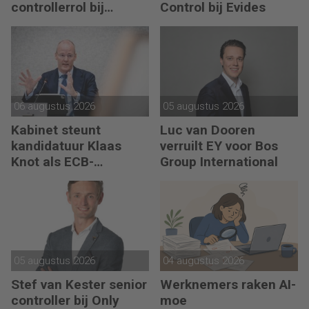
controllerrol bij
Control bij Evides
Synthon
06 augustus 2026
05 augustus 2026
Kabinet steunt
Luc van Dooren
kandidatuur Klaas
verruilt EY voor Bos
Knot als ECB-
Group International
president
05 augustus 2026
04 augustus 2026
Stef van Kester senior
Werknemers raken AI-
controller bij Only
moe