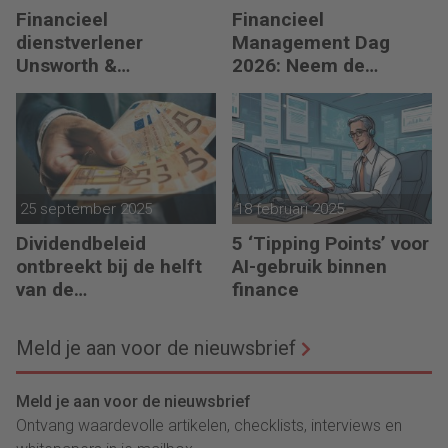
Financieel
Financieel
dienstverlener
Management Dag
Unsworth &
2026: Neem de
Associates in
toekomst in eigen
Luxemburgse handen
hand
25 september 2025
18 februari 2025
Dividendbeleid
5 ‘Tipping Points’ voor
ontbreekt bij de helft
AI-gebruik binnen
van de
finance
familiebedrijven
Meld je aan voor de nieuwsbrief
Meld je aan voor de nieuwsbrief
Ontvang waardevolle artikelen, checklists, interviews en