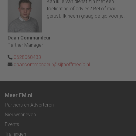
Kan ik je van dienst zijn met een
toelichting of advies? Bel of mail
gerust. Ik neem graag de tijd voor je.
Daan Commandeur
Partner Manager
0628068433
daancommandeur@sijthoffmedia.nl
Meer FM.nl
Partners en Adverteren
Nieuwsbrieven
Events
Trainingen