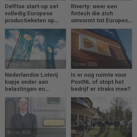
Delftse start-up zet
Riverty: weer een
volledig Europese
fintech die zich
productieketen op
omvormt tot Europese
voor chips
bank
19 mei 2026
12 mei 2026
Nederlandse Loterij
Is er nog ruimte voor
kopje onder aan
PostNL of stopt het
belastingen en
bedrijf er straks mee?
regelgeving?
08 mei 2026
16 april 2026