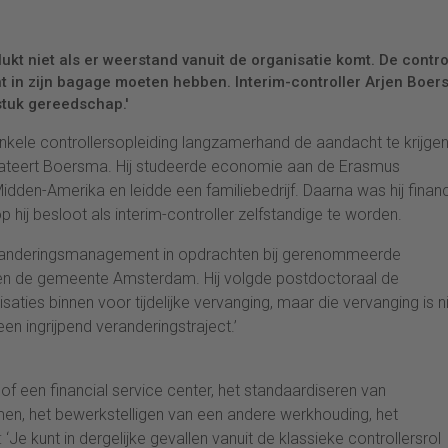
ukt niet als er weerstand vanuit de organisatie komt. De contro
in zijn bagage moeten hebben. Interim-controller Arjen Boe
 stuk gereedschap.'
ele controllersopleiding langzamerhand de aandacht te krijgen
tateert Boersma. Hij studeerde economie aan de Erasmus
idden-Amerika en leidde een familiebedrijf. Daarna was hij financ
 hij besloot als interim-controller zelfstandige te worden.
veranderingsmanagement in opdrachten bij gerenommeerde
 en de gemeente Amsterdam. Hij volgde postdoctoraal de
aties binnen voor tijdelijke vervanging, maar die vervanging is n
een ingrijpend veranderingstraject.’
f een financial service center, het standaardiseren van
, het bewerkstelligen van een andere werkhouding, het
Je kunt in dergelijke gevallen vanuit de klassieke controllersrol