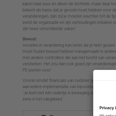
kijken naar puur en alleen de techniek, maar daar ko
bekent als basis dat je gevoel moet hebben voor de
veranderingen, dan zul je moeten wachten tot de tij
eerst de organisatie en zijn verhoudingen induiken om 
zijn twee verschillende zaken.’
Bewust
Invoelen in verandering kan beter als je hebt gezie
moet fouten bewust hebben meegemaakt in andere v
met andere controllers die aan het hoofd van vera
versterken. Het zou dan ook goed zijn veranderin
PE-punten voor.’
Vooral omdat financials van oudsher geneigd zijn de
aan iedere implementatie van bijvoorbeeld een SAP
‘Je kunt niet één radertje in beweging zetten, zond
eens in het vakgebied.’