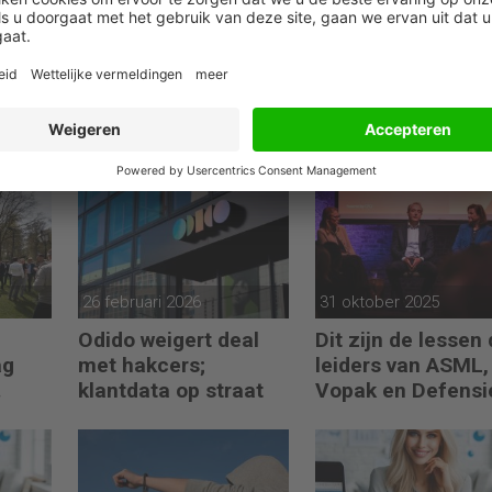
26 februari 2026
31 oktober 2025
Odido weigert deal
Dit zijn de lessen 
ag
met hakcers;
leiders van ASML,
klantdata op straat
Vopak en Defensi
en
toepassen in
turbulente tijden