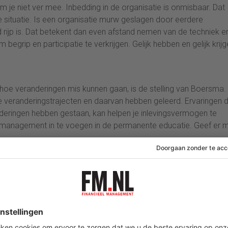
m je niet ver mee. Inbedding in de organisatie is onmisbaar. Dat
 situatie. Is een organisatie murw geslagen door eerdere
d rijp is. Dat betekent dan even afstand nemen van de techniek e
begrip en participatie te verkrijgen. Gelijk hebben en gelijk krijg
n hoe veranderingen mis kunnen gaan, is de stelling van Boersma.
eranderingstrajecten en daarvan hebben geleerd. Ervaringen 
nderingen hebben gestaan, kan helpen je inlevingsvermogen te
gsmanagement in te voegen in de permanente educatie. Geef er 
 financiële kant van de zaak, de vaktechniek, op te zoeken. Terw
-systeem of een Balanced Scorecard ook een menselijke kant z
er dat de andere ook gaan draaien. Ik mis dat bewustzijn nog wel