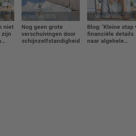
12 februari 2025
11 februari 2025
h niet
Nog geen grote
Blog: ‘Kleine stap
 zijn
verschuivingen door
financiële details
n
schijnzelfstandigheid
naar algehele
duurzaamheid ‘