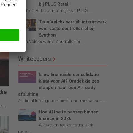
bij PLUS Retail
Robbert Butzelaar terug naar PLUS...
Teun Valckx verruilt interimwerk
voor vaste controllerrol bij
Synthon
Teun Valckx wordt controller bij...
Whitepapers
Is uw financiële consolidatie
klaar voor AI? Ontdek de zes
stappen naar een AI-ready
die
afsluiting
Artificial Intelligence biedt enorme kansen...
e
Hoe AI toe te passen binnen
finance in 2026
AI is geen toekomstmuziek
meer...