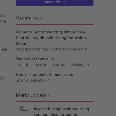
Aanmelden
ller
Vacatures
rsma
Manager Bedrijfsvoering, Financiën &
 die
Control Jeugdbescherming Rotterdam
(36 uur)
ieel
Jeugdbescherming Rotterdam Rijnmond
Financieel Controller
lArcade administraties-advies-belastingen
Hoofd Financiële Administratie
iet
Bloem Sealants BV
Markt Update
Invest-NL stapt in financiering
van complexe projecten