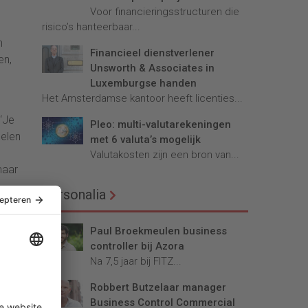
Voor financieringsstructuren die
risico’s hanteerbaar...
n
Financieel dienstverlener
en,
Unsworth & Associates in
Luxemburgse handen
Het Amsterdamse kantoor heeft licenties...
 ‘Je
Pleo: multi-valutarekeningen
delen
met 6 valuta’s mogelijk
Valutakosten zijn een bron van...
maar
Personalia
ijl
it.
Paul Broekmeulen business
controller bij Azora
Na 7,5 jaar bij FITZ...
Robbert Butzelaar manager
Business Control Commercial