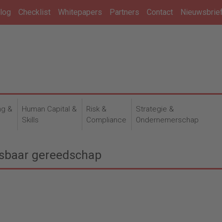
log
Checklist
Whitepapers
Partners
Contact
Nieuwsbrie
ng &
Human Capital &
Risk &
Strategie &
n
Skills
Compliance
Ondernemerschap
sbaar gereedschap