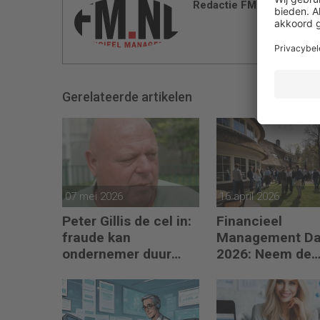
Redactie FM
Gerelateerde artikelen
07 mei 2026
16 april 2026
Peter Gillis de cel in:
Financieel
fraude kan
Management D
ondernemer duur
2026: Neem de
komen te staan
toekomst in eig
hand