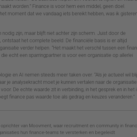
aakt worden.” Finance is voor hem een middel, geen doel.
 het moment dat we vandaag iets bereikt hebben, was ik gisteren
 nodig zijn, maar blijft niet achter zijn scherm. Juist door de
ntstaat het complete beeld. De financiële basis is er altijd
ganisatie verder helpen. “Het maakt het verschil tussen een finan
 die echt een sparringpartner is voor een organisatie op allerlei
ologie en AI nemen steeds meer taken over. “Als je actueel wil bli
Maar je analysekracht moet je kunnen vertalen naar de organisatie
or. De echte waarde zit in verbinding, in het gesprek en in het 
oegt finance pas waarde toe als gedrag en keuzes veranderen.”
is oprichter van Moovment, waar recruitment en community in finan
anisaties hun finance-teams te versterken en begeleidt