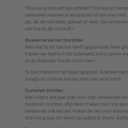
“Hoe kun je een verhaal vertellen? Hoe kun je mense
aanvoelen wanneer je iemand wel of niet mee hebt. 
zijn, als die niet landt, gebeurt er niets. Die sensit
van hoe hij zijn rol invult.<
Bouwen terwijl het doordraait
Alles wat hij tot dan toe heeft opgebouwd, twee gro
trainen van teams in het buitenland, komt samen wann
en de financiële functie moet mee.<
“Ik ben meteen in het diepe gegooid. Iedereen had
vraagt om scherpe keuzes over wat eerst komt.
Systemen inrichten
Wat volgt is drie jaar stap voor stap ontwikkelen terw
systemen inrichten, afspraken maken over hoe gerap
betekende ook keuzes maken die niet voor iedereen lo
druk hoog was om direct op output te sturen. Achter