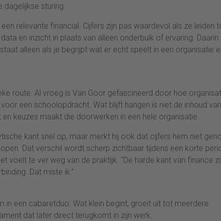
dagelijkse sturing.
en relevante financial. Cijfers zijn pas waardevol als ze leiden t
ta en inzicht in plaats van alleen onderbuik of ervaring. Daarin
at alleen als je begrijpt wat er echt speelt in een organisatie 
sieke route. Al vroeg is Van Goor gefascineerd door hoe organisa
eur voor een schoolopdracht. Wat blijft hangen is niet de inhoud va
 en keuzes maakt die doorwerken in een hele organisatie.
lytische kant snel op, maar merkt hij ook dat cijfers hem niet gen
 lopen. Dat verschil wordt scherp zichtbaar tijdens een korte per
t voelt te ver weg van de praktijk. “De harde kant van finance zi
binding. Dat miste ik.”
um in een cabaretduo. Wat klein begint, groeit uit tot meerdere
ent dat later direct terugkomt in zijn werk.