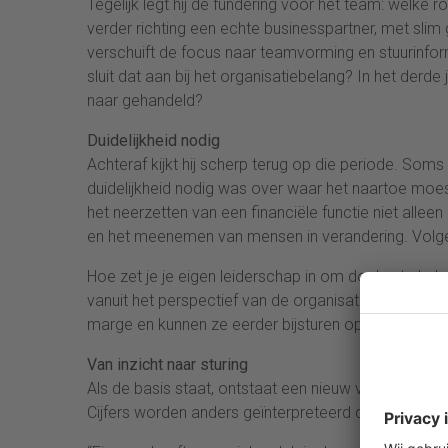
Tegelijk legt hij de fundering voor het team: welke r
verder richting een echte businesspartner, met slim
verschuift de focus naar teamvorming en stuurinfo
sluit dat aan bij het organisatiebelang? In het derde
naar gehandeld?
Duidelijkheid nodig
Achteraf kijkt hij scherp terug op die periode. Soms h
duidelijkheid nodig was over waar het naartoe moest. 
het neerzetten van een financiële functie niet alle
en het meenemen van mensen in verandering. Volgen
Hoe zet je je eigen leiderschap in om doelen te hale
vanuit het perspectief van de organisatie als gehee
marge en kunnen ze eerder bijsturen op projecten di
Van inzicht naar sturing
Als de basis staat, ontstaat een nieuw vraagstuk. Te
Cijfers worden anders geïnterpreteerd dan bedoel