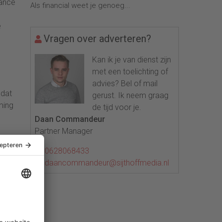
nance
Als financial weet je genoeg...
e
Vragen over adverteren?
Kan ik je van dienst zijn
met een toelichting of
advies? Bel of mail
 dat
gerust. Ik neem graag
ming
de tijd voor je.
Daan Commandeur
Partner Manager
en
0628068433
daancommandeur@sijthoffmedia.nl
dig.