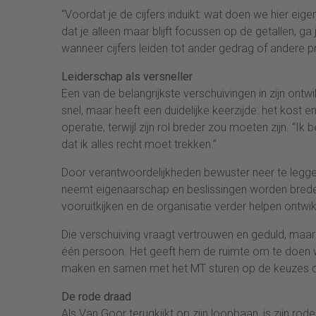
“Voordat je de cijfers induikt: wat doen we hier ei
dat je alleen maar blijft focussen op de getallen, g
wanneer cijfers leiden tot ander gedrag of andere pri
Leiderschap als versneller
Een van de belangrijkste verschuivingen in zijn ontwikk
snel, maar heeft een duidelijke keerzijde: het kost 
operatie, terwijl zijn rol breder zou moeten zijn. “I
dat ik alles recht moet trekken.”
Door verantwoordelijkheden bewuster neer te legge
neemt eigenaarschap en beslissingen worden brede
vooruitkijken en de organisatie verder helpen ontwi
Die verschuiving vraagt vertrouwen en geduld, maar 
één persoon. Het geeft hem de ruimte om te doen wa
maken en samen met het MT sturen op de keuzes die
De rode draad
Als Van Goor terugkijkt op zijn loopbaan, is zijn ro