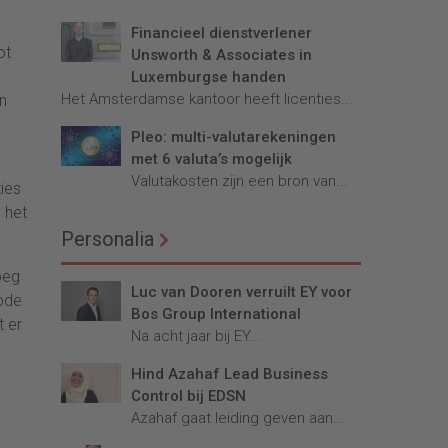
Financieel dienstverlener
ot
Unsworth & Associates in
Luxemburgse handen
Het Amsterdamse kantoor heeft licenties...
en
Pleo: multi-valutarekeningen
met 6 valuta’s mogelijk
Valutakosten zijn een bron van...
ties
n het
Personalia
oeg
Luc van Dooren verruilt EY voor
iode
Bos Group International
t er
Na acht jaar bij EY...
Hind Azahaf Lead Business
Control bij EDSN
Azahaf gaat leiding geven aan...