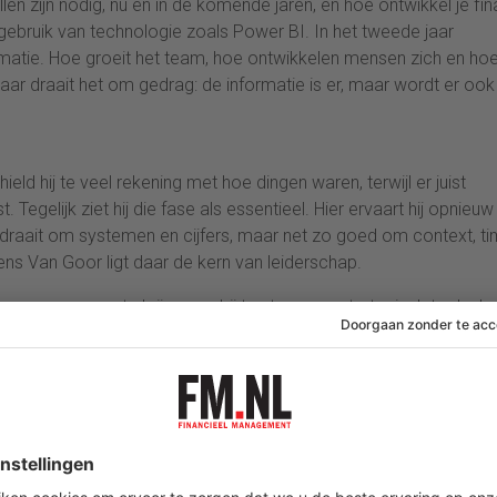
ollen zijn nodig, nu en in de komende jaren, en hoe ontwikkel je fi
 gebruik van technologie zoals Power BI. In het tweede jaar
rmatie. Hoe groeit het team, hoe ontwikkelen mensen zich en ho
 jaar draait het om gedrag: de informatie is er, maar wordt er ook
ield hij te veel rekening met hoe dingen waren, terwijl er juist
Tegelijk ziet hij die fase als essentieel. Hier ervaart hij opnieuw
en draait om systemen en cijfers, maar net zo goed om context, ti
s Van Goor ligt daar de kern van leiderschap.
n, mensen mee te krijgen en bij te sturen, en strategisch te denk
l? Juist daardoor sturen ze vandaag scherper op capaciteit en
e achterblijven.
ams krijgen betere informatie, maar gebruiken die nog niet volle
d, waardoor beslissingen alsnog op gevoel worden genomen.