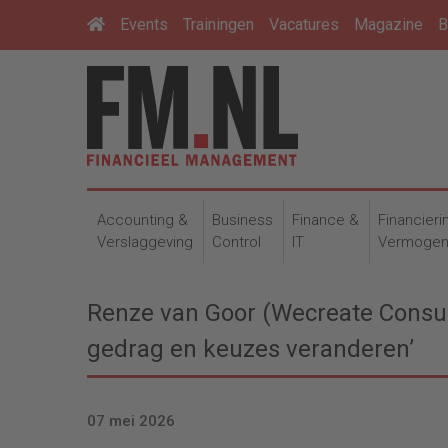
Events
Trainingen
Vacatures
Magazine
B
Accounting &
Business
Finance &
Financieri
Verslaggeving
Control
IT
Vermoge
Renze van Goor (Wecreate Consult
gedrag en keuzes veranderen’
07 mei 2026