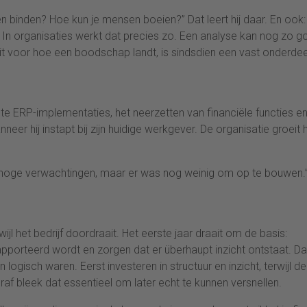
n binden? Hoe kun je mensen boeien?” Dat leert hij daar. En ook:
In organisaties werkt dat precies zo. Een analyse kan nog zo g
iviteit voor hoe een boodschap landt, is sindsdien een vast onderdee
te ERP-implementaties, het neerzetten van financiële functies en
eer hij instapt bij zijn huidige werkgever. De organisatie groeit 
 hoge verwachtingen, maar er was nog weinig om op te bouwen.
ijl het bedrijf doordraait. Het eerste jaar draait om de basis:
porteerd wordt en zorgen dat er überhaupt inzicht ontstaat. Da
gisch waren. Eerst investeren in structuur en inzicht, terwijl de
af bleek dat essentieel om later echt te kunnen versnellen.