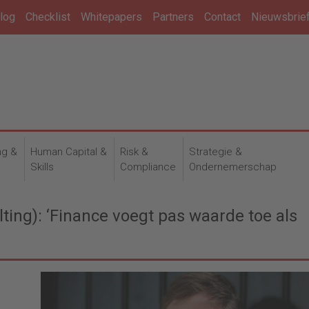
log
Checklist
Whitepapers
Partners
Contact
Nieuwsbrie
ng &
Human Capital &
Risk &
Strategie &
n
Skills
Compliance
Ondernemerschap
ing): ‘Finance voegt pas waarde toe als