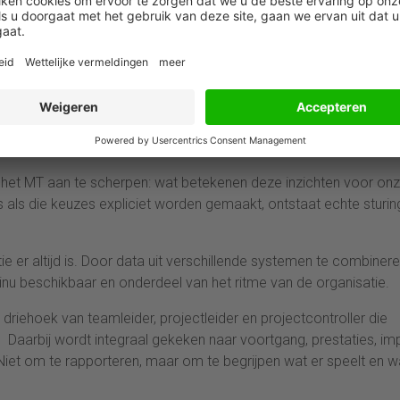
e hebt een breed zicht op wat er gebeurt: welke keuzes invloed
inance is het hart van de organisatie. Als je dat overzicht kunt
 de juiste scenario’s en keuzes zichtbaar maken voor MT en direct
nsen. En gedrag veranderen is veel lastiger dan sturen op cijfers
vragen stellen, aannames uitdagen en helpen om cijfers te vertalen
 in het MT aan te scherpen: wat betekenen deze inzichten voor on
ls die keuzes expliciet worden gemaakt, ontstaat echte sturing
atie er altijd is. Door data uit verschillende systemen te combiner
nu beschikbaar en onderdeel van het ritme van de organisatie.
 driehoek van teamleider, projectleider en projectcontroller die
 Daarbij wordt integraal gekeken naar voortgang, prestaties, im
Niet om te rapporteren, maar om te begrijpen wat er speelt en w