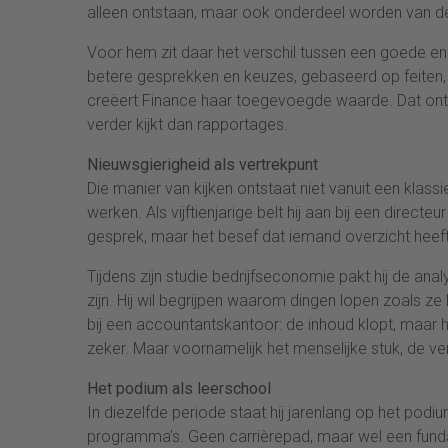
alleen ontstaan, maar ook onderdeel worden van de 
Voor hem zit daar het verschil tussen een goede en e
betere gesprekken en keuzes, gebaseerd op feiten, da
creëert Finance haar toegevoegde waarde. Dat ontsta
verder kijkt dan rapportages.
Nieuwsgierigheid als vertrekpunt
Die manier van kijken ontstaat niet vanuit een klas
werken. Als vijftienjarige belt hij aan bij een direct
gesprek, maar het besef dat iemand overzicht heeft
Tijdens zijn studie bedrijfseconomie pakt hij de ana
zijn. Hij wil begrijpen waarom dingen lopen zoals ze
bij een accountantskantoor: de inhoud klopt, maar he
zeker. Maar voornamelijk het menselijke stuk, de ver
Het podium als leerschool
In diezelfde periode staat hij jarenlang op het podi
programma’s. Geen carrièrepad, maar wel een fundam