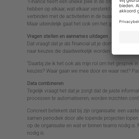
“Finance heeft een unieke plek in de organisatie. J
hebben op elkaar, wat elkaar versterkt en verbindt. F
verbinden met de activiteiten in de business, kun je
Maar uiteindelijk gaat het ook om het gedrag van me
Vragen stellen en aannames uitdagen
Dat vraagt dat je als financial uit je domein stapt: 
naar keuzes die daadwerkelijk worden gemaakt.
“Daarbij zie ik het ook als mijn rol om het gesprek
keuzes? Waar gaan we mee door en waar niet? Pas a
Data combineren
Tegelijk vraagt het dat je zorgt dat de juiste inform
processen te automatiseren, worden inzichten conti
Concreet betekent dat bij zijn organisatie: een vaste
samen periodiek door alle lopende projecten lopen.
op de organisatie en wat er binnen teams nodig is. 
nodig is.