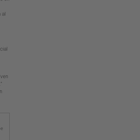
 al
cial
jven
.”
in
ce