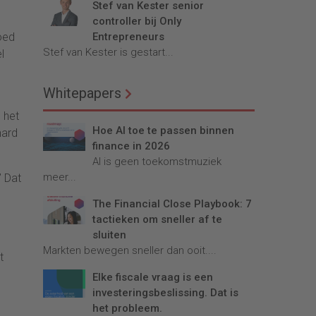
Stef van Kester senior
controller bij Only
oed
Entrepreneurs
Stef van Kester is gestart...
l
Whitepapers
 het
Hoe AI toe te passen binnen
hard
finance in 2026
AI is geen toekomstmuziek
meer...
” Dat
The Financial Close Playbook: 7
tactieken om sneller af te
sluiten
Markten bewegen sneller dan ooit....
t
Elke fiscale vraag is een
investeringsbeslissing. Dat is
het probleem.