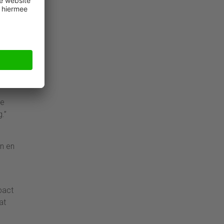
ie.
.”
ze
.”
en en
pact
at