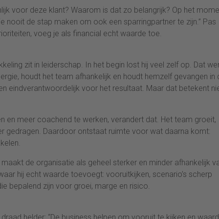
genlijk voor deze klant? Waarom is dat zo belangrijk? Op het mom
a je nooit de stap maken om ook een sparringpartner te zijn.” Pas
oriteiten, voeg je als financial echt waarde toe.
eling zit in leiderschap. In het begin lost hij veel zelf op. Dat we
energie, houdt het team afhankelijk en houdt hemzelf gevangen in
k ben eindverantwoordelijk voor het resultaat. Maar dat betekent ni
n en meer coachend te werken, verandert dat. Het team groeit,
r gedragen. Daardoor ontstaat ruimte voor wat daarna komt:
kkelen.
maakt de organisatie als geheel sterker en minder afhankelijk v
ar hij echt waarde toevoegt: vooruitkijken, scenario’s scherp
 bepalend zijn voor groei, marge en risico.
de draad helder: “De business helpen om vooruit te kijken en waar