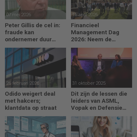
07 mei 2026
16 april 2026
Peter Gillis de cel in:
Financieel
fraude kan
Management Dag
ondernemer duur
2026: Neem de
komen te staan
toekomst in eigen
hand
26 februari 2026
31 oktober 2025
Odido weigert deal
Dit zijn de lessen die
met hakcers;
leiders van ASML,
klantdata op straat
Vopak en Defensie
toepassen in
turbulente tijden