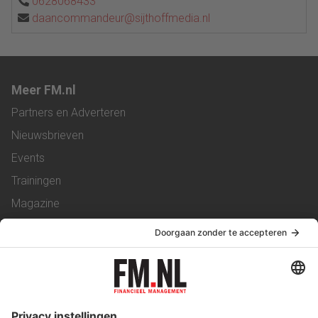
0628068433
daancommandeur@sijthoffmedia.nl
Meer FM.nl
Partners en Adverteren
Nieuwsbrieven
Events
Trainingen
Magazine
Vacatures
Service & Contact
Contact
Over ons
Werken bij ons