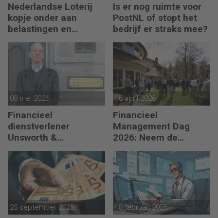
Nederlandse Loterij
Is er nog ruimte voor
kopje onder aan
PostNL of stopt het
belastingen en
bedrijf er straks mee?
regelgeving?
08 mei 2026
16 april 2026
Financieel
Financieel
dienstverlener
Management Dag
Unsworth &
2026: Neem de
Associates in
toekomst in eigen
Luxemburgse handen
hand
25 september 2025
18 februari 2025