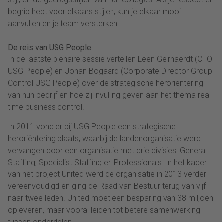
begrip hebt voor elkaars stijlen, kun je elkaar mooi
aanvullen en je team versterken.
De reis van USG People
In de laatste plenaire sessie vertellen Leen Geirnaerdt (CFO
USG People) en Johan Bogaard (Corporate Director Group
Control USG People) over de strategische heroriëntering
van hun bedrijf en hoe zij invulling geven aan het thema real-
time business control.
In 2011 vond er bij USG People een strategische
heroriëntering plaats, waarbij de landenorganisatie werd
vervangen door een organisatie met drie divisies: General
Staffing, Specialist Staffing en Professionals. In het kader
van het project United werd de organisatie in 2013 verder
vereenvoudigd en ging de Raad van Bestuur terug van vijf
naar twee leden. United moet een besparing van 38 miljoen
opleveren, maar vooral leiden tot betere samenwerking
tussen onderdelen.