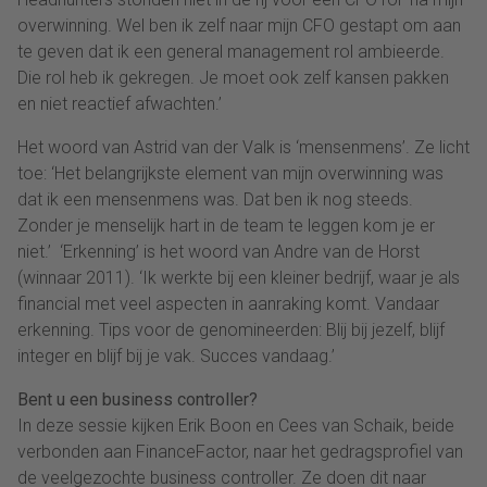
overwinning. Wel ben ik zelf naar mijn CFO gestapt om aan
te geven dat ik een general management rol ambieerde.
Die rol heb ik gekregen. Je moet ook zelf kansen pakken
en niet reactief afwachten.’
Het woord van Astrid van der Valk is ‘mensenmens’. Ze licht
toe: ‘Het belangrijkste element van mijn overwinning was
dat ik een mensenmens was. Dat ben ik nog steeds.
Zonder je menselijk hart in de team te leggen kom je er
niet.’ ‘Erkenning’ is het woord van Andre van de Horst
(winnaar 2011). ‘Ik werkte bij een kleiner bedrijf, waar je als
financial met veel aspecten in aanraking komt. Vandaar
erkenning. Tips voor de genomineerden: Blij bij jezelf, blijf
integer en blijf bij je vak. Succes vandaag.’
Bent u een business controller?
In deze sessie kijken Erik Boon en Cees van Schaik, beide
verbonden aan FinanceFactor, naar het gedragsprofiel van
de veelgezochte business controller. Ze doen dit naar