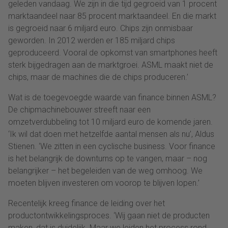
geleden vandaag. We zijn in die tijd gegroeid van 1 procent
marktaandeel naar 85 procent marktaandeel. En die markt
is gegroeid naar 6 miljard euro. Chips zijn onmisbaar
geworden. In 2012 werden er 185 miljard chips
geproduceerd. Vooral de opkomst van smartphones heeft
sterk bijgedragen aan de marktgroei. ASML maakt niet de
chips, maar de machines die de chips produceren.’
Wat is de toegevoegde waarde van finance binnen ASML?
De chipmachinebouwer streeft naar een
omzetverdubbeling tot 10 miljard euro de komende jaren.
‘Ik wil dat doen met hetzelfde aantal mensen als nu’, Aldus
Stienen. ‘We zitten in een cyclische business. Voor finance
is het belangrijk de downturns op te vangen, maar – nog
belangrijker – het begeleiden van de weg omhoog. We
moeten blijven investeren om voorop te blijven lopen.’
Recentelijk kreeg finance de leiding over het
productontwikkelingsproces. ‘Wij gaan niet de producten
maken, dat is duidelijk. Maar we leiden het process rond