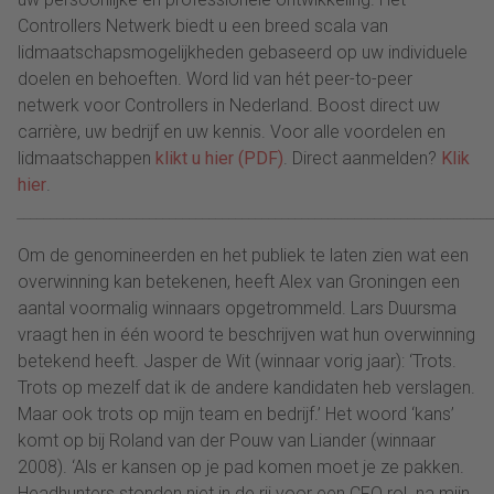
Controllers Netwerk biedt u een breed scala van
lidmaatschapsmogelijkheden gebaseerd op uw individuele
doelen en behoeften. Word lid van hét peer-to-peer
netwerk voor Controllers in Nederland. Boost direct uw
carrière, uw bedrijf en uw kennis. Voor alle voordelen en
lidmaatschappen
klikt u hier (PDF)
. Direct aanmelden?
Klik
hier
.
________________________________________________________________________
Om de genomineerden en het publiek te laten zien wat een
overwinning kan betekenen, heeft Alex van Groningen een
aantal voormalig winnaars opgetrommeld. Lars Duursma
vraagt hen in één woord te beschrijven wat hun overwinning
betekend heeft. Jasper de Wit (winnaar vorig jaar): ‘Trots.
Trots op mezelf dat ik de andere kandidaten heb verslagen.
Maar ook trots op mijn team en bedrijf.’ Het woord ‘kans’
komt op bij Roland van der Pouw van Liander (winnaar
2008). ‘Als er kansen op je pad komen moet je ze pakken.
Headhunters stonden niet in de rij voor een CFO rol na mijn