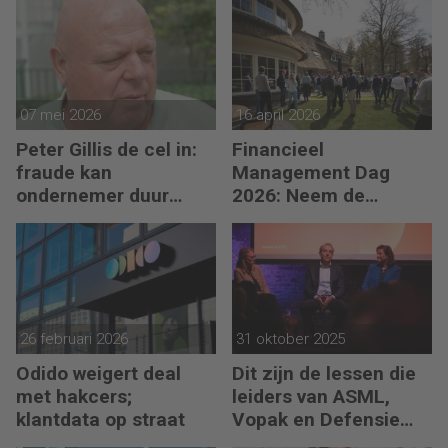
07 mei 2026
16 april 2026
Peter Gillis de cel in:
Financieel
fraude kan
Management Dag
ondernemer duur
2026: Neem de
komen te staan
toekomst in eigen
hand
26 februari 2026
31 oktober 2025
Odido weigert deal
Dit zijn de lessen die
met hakcers;
leiders van ASML,
klantdata op straat
Vopak en Defensie
toepassen in