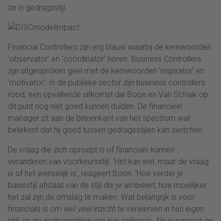
ze in gedragsstijl.
Financial Controllers zijn erg blauw waarbij de kernwoorden
‘observator’ en ‘coördinator’ horen. Business Controllers
zijn uitgesproken geel met de kernwoorden ‘inspirator’ en
‘motivator’. In de publieke sector zijn business controllers
rood, een opvallende uitkomst die Boon en Van Schaik op
dit punt nog niet goed kunnen duiden. De financieel
manager zit aan de binnenkant van het spectrum wat
betekent dat hij goed tussen gedragsstijlen kan switchen.
De vraag die zich oproept is of financials kunnen
veranderen van voorkeursstijl. ‘Het kan wel, maar de vraag
is of het wenselijk is’, reageert Boon. ‘Hoe verder je
basisstijl afstaat van de stijl die je ambieert, hoe moeilijker
het zal zijn de omslag te maken. Wat belangrijk is voor
financials is om wel veel inzicht te verwerven in hun eigen
stijl, en de gedragsstijlen van hun collega’s. Als je respect en