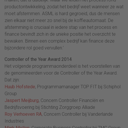
productontwikkeling, zodat het bedrijf weet wanneer ze wat
moet afstemmen. ASML is hard gegroeid, dus de mensen
zien elkaar niet meer zo snel bij de koffieautomaat. De
afstemming is cruciaal in iedere stap van het process en
finance bevindt zich in de unieke positie het overzicht te
bewaken. Binnen een complex bedrijf kan finance deze
bijzondere rol goed vervullen.’
Controller of the Year Award
2014
Het volgende programmaonderdeel is het voorstellen van
de genomineerden voor de Controller of the Year Award.
Dat zijn:
Huub Hofstede
, Programmamanager TOP FIT bij Schiphol
Group
Jaspert Meijburg
, Concern Controller Financiën en
Bedrijfsvoering bij Stichting Zorggroep Alliade
Roy Verhoeven RA
, Concern Controller bij Vanderlande
Industries
Mark Mollen
, Corporate Business Controller bij TMC Group