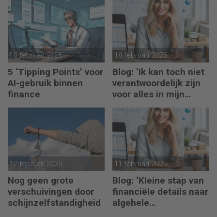
turbulente tijden
18 februari 2025
18 februari 2025
5 ‘Tipping Points’ voor
Blog: ‘Ik kan toch niet
AI-gebruik binnen
verantwoordelijk zijn
finance
voor alles in mijn
waardeketen?’
12 februari 2025
11 februari 2025
Nog geen grote
Blog: ‘Kleine stap van
verschuivingen door
financiële details naar
schijnzelfstandigheid
algehele
duurzaamheid ‘