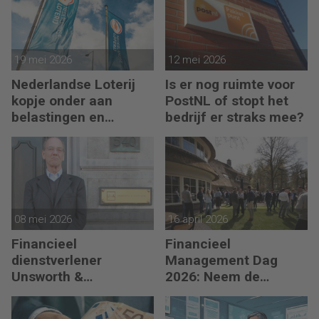
19 mei 2026
12 mei 2026
Nederlandse Loterij
Is er nog ruimte voor
kopje onder aan
PostNL of stopt het
belastingen en
bedrijf er straks mee?
regelgeving?
08 mei 2026
16 april 2026
Financieel
Financieel
dienstverlener
Management Dag
Unsworth &
2026: Neem de
Associates in
toekomst in eigen
Luxemburgse handen
hand