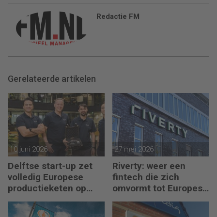
Redactie FM
Gerelateerde artikelen
10 juni 2026
27 mei 2026
Delftse start-up zet
Riverty: weer een
volledig Europese
fintech die zich
productieketen op
omvormt tot Europese
voor chips
bank