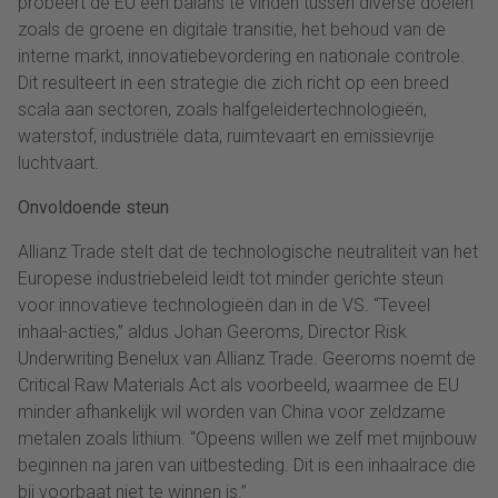
probeert de EU een balans te vinden tussen diverse doelen
zoals de groene en digitale transitie, het behoud van de
interne markt, innovatiebevordering en nationale controle.
Dit resulteert in een strategie die zich richt op een breed
scala aan sectoren, zoals halfgeleidertechnologieën,
waterstof, industriële data, ruimtevaart en emissievrije
luchtvaart.
Onvoldoende steun
Allianz Trade stelt dat de technologische neutraliteit van het
Europese industriebeleid leidt tot minder gerichte steun
voor innovatieve technologieën dan in de VS. “Teveel
inhaal-acties,” aldus Johan Geeroms, Director Risk
Underwriting Benelux van Allianz Trade. Geeroms noemt de
Critical Raw Materials Act als voorbeeld, waarmee de EU
minder afhankelijk wil worden van China voor zeldzame
metalen zoals lithium. “Opeens willen we zelf met mijnbouw
beginnen na jaren van uitbesteding. Dit is een inhaalrace die
bij voorbaat niet te winnen is.”