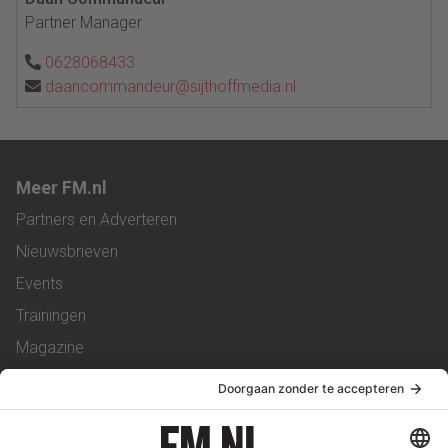
Partner Manager
0628068433
daancommandeur@sijthoffmedia.nl
Meer FM.nl
Partners en Adverteren
Nieuwsbrieven
Events
Trainingen
Magazine
Vacatures
Service & Contact
Contact