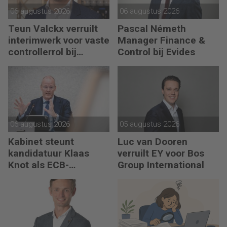
06 augustus 2026
06 augustus 2026
Teun Valckx verruilt
Pascal Németh
interimwerk voor vaste
Manager Finance &
controllerrol bij
Control bij Evides
Synthon
06 augustus 2026
05 augustus 2026
Kabinet steunt
Luc van Dooren
kandidatuur Klaas
verruilt EY voor Bos
Knot als ECB-
Group International
president