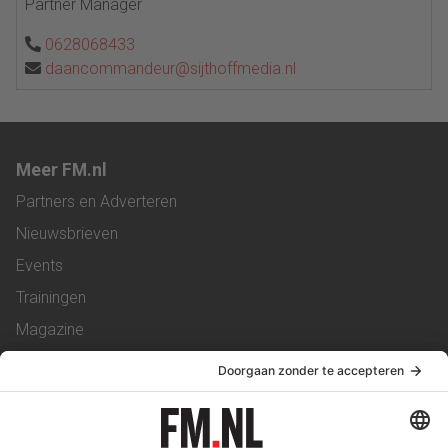
Partner Manager
0628068433
daancommandeur@sijthoffmedia.nl
Meer FM.nl
Partners en Adverteren
Nieuwsbrieven
Events
Trainingen
Magazine
Vacatures
Service & Contact
Contact