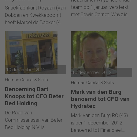
team op 1 januari versterkt
Snackfabrikant Royaan (Van
met Edwin Cornet. Whyz is
Dobben en Kwekkeboom)
actief op de recruitment- en
heeft Marcel de Backer (45)
interim-markt voor HBO en
aangesteld als nieuwe CFO
WO opgeleide professionals
van de groep. De Backer
binnen de financiële en
komt van de Banketgroep
zakelijke dienstverlening en
waar hij
de zorg.
eindverantwoordelijk was
voor Finance en ICT.
19 december 2012
10 december 2012
Human Capital & Skills
Human Capital & Skills
Benoeming Bart
Mark van den Burg
Knoops tot CFO Beter
benoemd tot CFO van
Bed Holding
Hydratec
De Raad van
Mark van den Burg RC (43)
Commissarissen van Beter
is per 1 december 2012
Bed Holding N.V. is
benoemd tot Financieel
voornemens om op 25 april