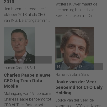
2013
op als CFO
Wolters Kluwer maakt de
Jan Hommen treedt per 1
benoeming bekend van
oktober 2013 af als CEO
Kevin Entricken als Chief
van ING. De zittingstermijn
Financial Officer (CFO).
van Hommen loopt per 13
Entricken zal in mei 2013
mei af, maar om zijn
toetreden in zijn nieuwe rol
opvolger Ralph Hamers
en als lid van de Raad van
voldoende gelegenheid te
Bestuur van Wolters Kluwer.
geven zich in te werken, blijft
Hommen tot 1 oktober
14 februari 2013
2013.
14 februari 2013
Human Capital & Skills
Charles Paape nieuwe
Human Capital & Skills
CFO bij Tech Data
Jouke van der Veer
Mobile
benoemd tot CFO Lely
Holding
Met ingang van 19 februari is
Charles Paape benoemd tot
Jouke van der Veer, de
CFO bij Tech Data Mobile
voormalige CFO van Albron,