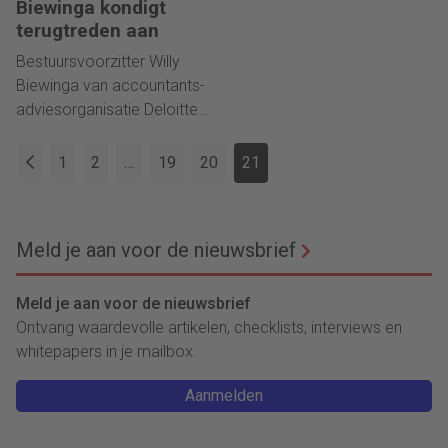
Biewinga kondigt
commissarissen deel
sinds 2010 de CFO en COO,
terugtreden aan
uitmaken van de
de rol van COO voortzetten.
auditcommissie. Hij neemt
Bestuursvoorzitter Willy
de plaats in van Cees
Biewinga van accountants-
Griffioen RA, reglementair
adviesorganisatie Deloitte
afgetreden in juni 2012. De
heeft donderdag
raad van commissarissen
jongstleden tijdens de
1
2
…
19
20
21
kent daarmee opnieuw 5
Algemene Vergadering van
leden.
Aandeelhouders bekend
gemaakt per 1 juni
Meld je aan voor de nieuwsbrief
aanstaande terug te zullen
treden als voorzitter van de
Raad van Bestuur.
Meld je aan voor de nieuwsbrief
Ontvang waardevolle artikelen, checklists, interviews en
whitepapers in je mailbox.
Aanmelden