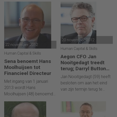
Directeur - CFO van
2013 instemming te vragen
Hydratec Industries NV. Hij is
aan de Algemene
sinds 1 april 2010 werkzaam
Vergadering van
voor Hydratec als Finance &
Aandeelhouders om Bart
Control Manager en heeft
Koops (55) te benoemen
daarvoor in financiële
tot CFO en statutair
functies gewerkt bij onder
20 november 2012
directeur.
andere Koninklijke Verkade
22 november 2012
Human Capital & Skills
NV en BDO Accountants en
Human Capital & Skills
Aegon CFO Jan
Adviseurs.
Sena benoemt Hans
Nooitgedagt treedt
Moolhuijsen tot
terug; Darryl Button
Financieel Directeur
voorgedragen als
Jan Nooitgedagt (59) heeft
opvolger
Met ingang van 1 januari
besloten om aan het eind
2013 wordt Hans
van zijn termijn terug te
Moolhuijsen (48) benoemd
treden als Chief Financial
tot Financieel Directeur van
Officer van Aegon, in lijn met
Sena. Op dit moment is hij
de pensioenafspraken voor
Financieel Directeur van
leden van de Raad van