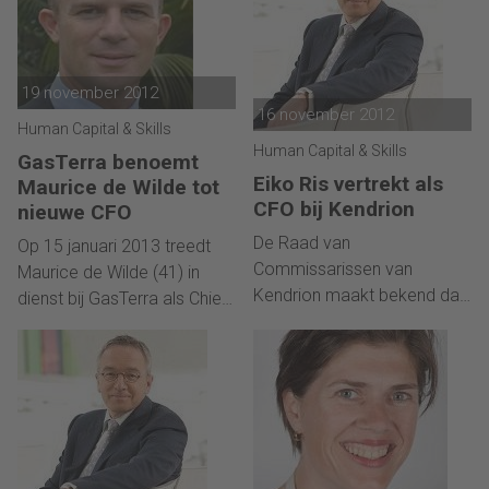
ManpowerGroup Nederland.
Bestuur.
19 november 2012
16 november 2012
Human Capital & Skills
Human Capital & Skills
GasTerra benoemt
Eiko Ris vertrekt als
Maurice de Wilde tot
CFO bij Kendrion
nieuwe CFO
De Raad van
Op 15 januari 2013 treedt
Commissarissen van
Maurice de Wilde (41) in
Kendrion maakt bekend dat
dienst bij GasTerra als Chief
Eiko Ris, CFO van Kendrion,
Financial Officer (CFO) van
te kennen heeft gegeven zijn
GasTerra. Hij volgt Maarten
carrière elders voort te
Blacquière op, die op 1
zetten. Eiko Ris wordt CFO
december 2012 als CFO bij
bij Hertel Holding B.V. waar
Enexis in dienst treedt.
hij uiterlijk 1 maart 2013 zal
starten. Hij blijft in functie tot