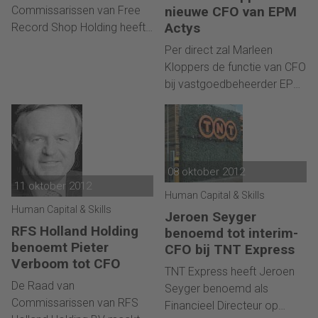
Commissarissen van Free
nieuwe CFO van EPM
Actys
Record Shop Holding heeft
per 1 november a.s. drs
Per direct zal Marleen
Herman Hovestad en Cees
Kloppers de functie van CFO
van Wijngaarden RA in de
bij vastgoedbeheerder EPM
Raad van Bestuur benoemd.
Actys gaan vervullen. Zij
Herman Hovestad treedt
volgt hierin Dirk Herborn op
toe als CEO binnen de Raad
(EPM Assetis GmbH).
van Bestuur en Cees van
Marleen Kloppers is
Wijngaarden RA wordt de
bedrijfseconoom en
08 oktober 2012
CFO.
11 oktober 2012
registeraccountant. Zij
Human Capital & Skills
begon haar loopbaan in de
Human Capital & Skills
Jeroen Seyger
accountancy en werkt
RFS Holland Holding
benoemd tot interim-
inmiddels vijftien jaar in
benoemt Pieter
CFO bij TNT Express
(vooral financiële)
Verboom tot CFO
management functies.
TNT Express heeft Jeroen
De Raad van
Seyger benoemd als
Commissarissen van RFS
Financieel Directeur op