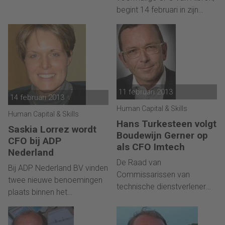
Netherlands, alwaar hij de
begint 14 februari in zijn
verantwoording krijgt over
nieuwe functie als CFO en
de financiële gang van
Lid van de Raad van Bestuur
zaken in de Benelux.
van Lely Holding S.á r.l
11 februari 2013
14 februari 2013
Human Capital & Skills
Human Capital & Skills
Hans Turkesteen volgt
Saskia Lorrez wordt
Boudewijn Gerner op
CFO bij ADP
als CFO Imtech
Nederland
De Raad van
Bij ADP Nederland BV vinden
Commissarissen van
twee nieuwe benoemingen
technische dienstverlener
plaats binnen het
Royal Imtech maakt bekend
directieteam. John Blazey
dat Boudewijn Gerner (61)
(38) treedt per 1 maart
met ingang van heden is