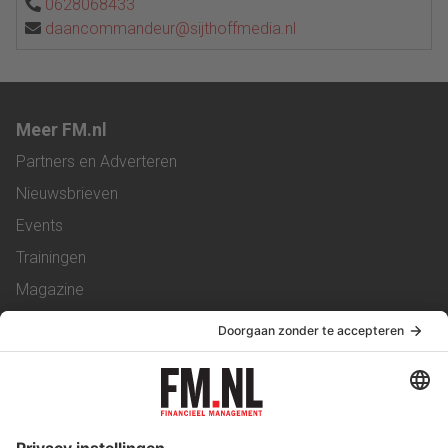
0628068433
daancommandeur@sijthoffmedia.nl
Meer FM.nl
Partners en Adverteren
Nieuwsbrieven
Events
Trainingen
Magazine
Vacatures
Service & Contact
Contact
Over ons