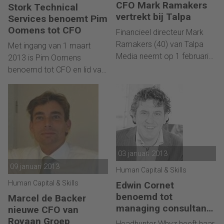
CFO Mark Ramakers
Stork Technical
vertrekt bij Talpa
Services benoemt Pim
Oomens tot CFO
Financieel directeur Mark
Ramakers (40) van Talpa
Met ingang van 1 maart
Media neemt op 1 februari
2013 is Pim Oomens
afscheid. Hij stapt over naar
benoemd tot CFO en lid van
Innovation industries, dat hij
het managementteam van
wil helpen opbouwen. Zijn
Stork Technical Services. Hij
opvolger is Pieter Landman
vervangt Hans Turkesteen,
(50). Landman werkte
die het bedrijf gaat verlaten.
eerder onder meer bij
Nedstat.
03 januari 2013
09 januari 2013
Human Capital & Skills
Human Capital & Skills
Edwin Cornet
benoemd tot
Marcel de Backer
managing consultant
nieuwe CFO van
bij Whyz
Royaan Groep
Headhunter Whyz heeft haar