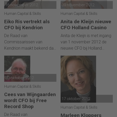
een geschikte opvolger is
16 november 2012
09 november 2012
gevonden.
Human Capital & Skills
Human Capital & Skills
Eiko Ris vertrekt als
Anita de Kleijn nieuwe
CFO bij Kendrion
CFO Holland Casino
De Raad van
Anita de Kleijn is met ingang
Commissarissen van
van 1 november 2012 de
Kendrion maakt bekend dat
nieuwe CFO bij Holland
Eiko Ris, CFO van Kendrion,
Casino. De Kleijn is
te kennen heeft gegeven zijn
afkomstig van Deutsche
carrière elders voort te
Bank, waar zij als Chief
zetten. Eiko Ris wordt CFO
Operating Officer
30 oktober 2012
bij Hertel Holding B.V. waar
verantwoordelijk was voor
hij uiterlijk 1 maart 2013 zal
commercial banking in
Human Capital & Skills
starten. Hij blijft in functie tot
Nederland. Ze volgt Willem
Cees van Wijngaarden
een geschikte opvolger is
Kooijman op, die met
17 oktober 2012
wordt CFO bij Free
gevonden.
pensioen gaat.
Record Shop
Human Capital & Skills
De Raad van
Marleen Kloppers