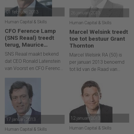
aldus de technisch
bekend.
dienstverlener dinsdag na
01 februari 2013
26 januari 2013
het sluiten van de beurs.
Human Capital & Skills
Human Capital & Skills
CFO Ference Lamp
Marcel Welsink treedt
(SNS Reaal) treedt
toe tot bestuur Grant
terug, Maurice
Thornton
Oostendorp volgt op
SNS Reaal maakt bekend
Marcel Welsink RA (50) is
dat CEO Ronald Latenstein
per januari 2013 benoemd
van Voorst en CFO Ference
tot lid van de Raad van
Lamp terugtreden uit de
Bestuur van accountants- en
raad van bestuur. Reden
adviesorganisatie Grant
voor deze beslissing is dat
Thornton. Marcel Welsink is
zij geen
registeraccountant en al
verantwoordelijkheid willen
meer dan 25 jaar actief in de
en kunnen nemen voor het
accountancy- en
12 januari 2013
nationalisatiescenario.
17 januari 2013
advieswereld.
Human Capital & Skills
Human Capital & Skills