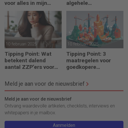
voor alles in mijn
algehele
waardeketen?’
duurzaamheid ‘
10 februari 2025
10 februari 2025
Tipping Point: Wat
Tipping Point: 3
betekent dalend
maatregelen voor
aantal ZZP’ers voor
goedkopere
financiële planning?
financiering (om te
verduurzamen)
Meld je aan voor de nieuwsbrief
Meld je aan voor de nieuwsbrief
Ontvang waardevolle artikelen, checklists, interviews en
whitepapers in je mailbox.
Aanmelden