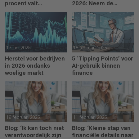
procent valt
2026: Neem de
nauwelijks te
toekomst in eigen
concurreren
hand
17 juni 2025
18 februari 2025
Herstel voor bedrijven
5 ‘Tipping Points’ voor
in 2026 ondanks
AI-gebruik binnen
woelige markt
finance
18 februari 2025
11 februari 2025
Blog: ‘Ik kan toch niet
Blog: ‘Kleine stap van
verantwoordelijk zijn
financiële details naar