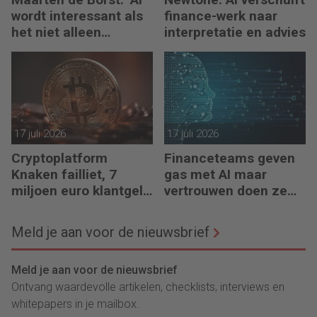
wordt interessant als
finance-werk naar
het niet alleen
interpretatie en advies
meedenkt, maar ook
bouwt’
17 juli 2026
17 juli 2026
Cryptoplatform
Financeteams geven
Knaken failliet, 7
gas met AI maar
miljoen euro klantgeld
vertrouwen doen ze
ontbreekt
het niet
Meld je aan voor de nieuwsbrief
Meld je aan voor de nieuwsbrief
Ontvang waardevolle artikelen, checklists, interviews en
whitepapers in je mailbox.