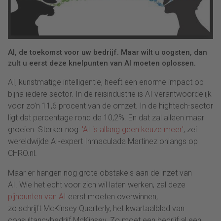
AI, de toekomst voor uw bedrijf. Maar wilt u oogsten, dan
zult u eerst deze knelpunten van AI moeten oplossen.
AI, kunstmatige intelligentie, heeft een enorme impact op
bijna iedere sector. In de reisindustrie is AI verantwoordelijk
voor zo’n 11,6 procent van de omzet. In de hightech-sector
ligt dat percentage rond de 10,2%. En dat zal alleen maar
groeien. Sterker nog:
'AI is allang geen keuze meer'
, zei
wereldwijde AI-expert Inmaculada Martinez onlangs op
CHRO.nl.
Maar er hangen nog grote obstakels aan de inzet van
AI. Wie het echt voor zich wil laten werken, zal deze
pijnpunten van AI
eerst moeten overwinnen,
zo schrijft McKinsey Quarterly, het kwartaalblad van
consultancybedrijf McKinsey. Zo moet een bedrijf al een