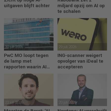
uitgaven blijft achter
miljard opzij om AI op
te schalen
30 juli 2026
29 juli 2026
PwC MO loopt tegen
ING-scanner weigert
de lamp met
opvolger van iDeal te
rapporten waarin AI
accepteren
erop los liegt
22 juli 2026
20 juli 2026
Maarten de Borst: ‘AI
Newtone: AI verschuift