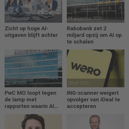
05 augustus 2026
04 augustus 2026
Zicht op hoge AI-
Rabobank zet 2
uitgaven blijft achter
miljard opzij om AI op
te schalen
30 juli 2026
29 juli 2026
PwC MO loopt tegen
ING-scanner weigert
de lamp met
opvolger van iDeal te
rapporten waarin AI
accepteren
erop los liegt