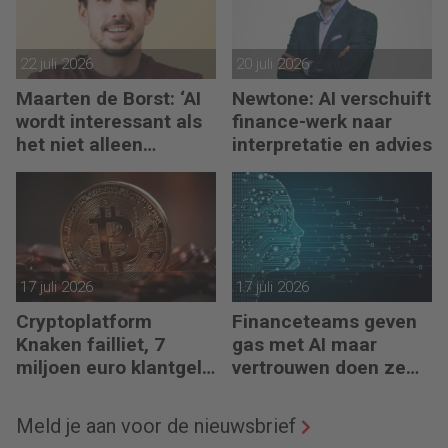
22 juli 2026
20 juli 2026
Maarten de Borst: ‘AI
Newtone: AI verschuift
wordt interessant als
finance-werk naar
het niet alleen
interpretatie en advies
meedenkt, maar ook
bouwt’
17 juli 2026
17 juli 2026
Cryptoplatform
Financeteams geven
Knaken failliet, 7
gas met AI maar
miljoen euro klantgeld
vertrouwen doen ze
ontbreekt
het niet
Meld je aan voor de nieuwsbrief