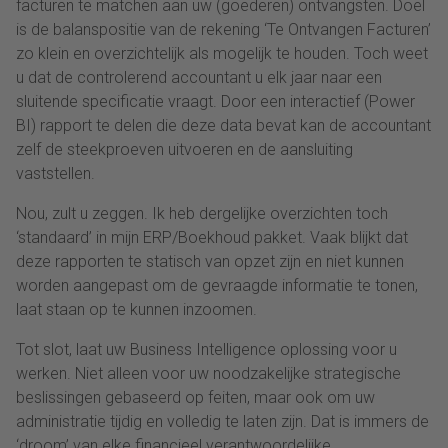
facturen te matchen aan uw (goederen) ontvangsten. Doel
is de balanspositie van de rekening ‘Te Ontvangen Facturen’
zo klein en overzichtelijk als mogelijk te houden. Toch weet
u dat de controlerend accountant u elk jaar naar een
sluitende specificatie vraagt. Door een interactief (Power
BI) rapport te delen die deze data bevat kan de accountant
zelf de steekproeven uitvoeren en de aansluiting
vaststellen.
Nou, zult u zeggen. Ik heb dergelijke overzichten toch
‘standaard’ in mijn ERP/Boekhoud pakket. Vaak blijkt dat
deze rapporten te statisch van opzet zijn en niet kunnen
worden aangepast om de gevraagde informatie te tonen,
laat staan op te kunnen inzoomen.
Tot slot, laat uw Business Intelligence oplossing voor u
werken. Niet alleen voor uw noodzakelijke strategische
beslissingen gebaseerd op feiten, maar ook om uw
administratie tijdig en volledig te laten zijn. Dat is immers de
‘droom’ van elke financieel verantwoordelijke.