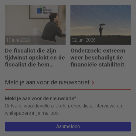
digitaal stuurmiddel
maakt de fiscalist die
kan doorvragen alleen
maar belangrijker
10 juni 2026
02 juni 2026
De fiscalist die zijn
Onderzoek: extreem
tijdwinst opslokt en de
weer beschadigt de
fiscalist die hem
financiële stabiliteit
doorgeeft
Meld je aan voor de nieuwsbrief
Meld je aan voor de nieuwsbrief
Ontvang waardevolle artikelen, checklists, interviews en
whitepapers in je mailbox.
Aanmelden