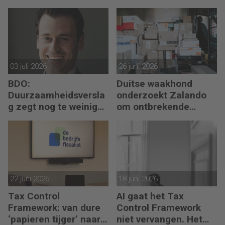
boekhoudsoftware
begint met reflectie
03 juli 2026
26 juni 2026
BDO:
Duitse waakhond
Duurzaamheidsversla
onderzoekt Zalando
g zegt nog te weinig
om ontbrekende
over waarde en risico’s
transactie in
jaarrekening
22 juni 2026
18 juni 2026
Tax Control
AI gaat het Tax
Framework: van dure
Control Framework
‘papieren tijger’ naar
niet vervangen. Het