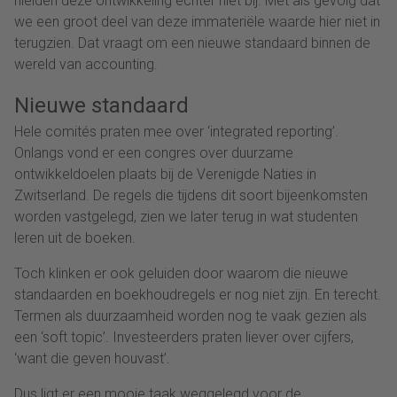
hielden deze ontwikkeling echter niet bij. Met als gevolg dat
we een groot deel van deze immateriële waarde hier niet in
terugzien. Dat vraagt om een nieuwe standaard binnen de
wereld van accounting.
Nieuwe standaard
Hele comités praten mee over ‘integrated reporting’.
Onlangs vond er een congres over duurzame
ontwikkeldoelen plaats bij de Verenigde Naties in
Zwitserland. De regels die tijdens dit soort bijeenkomsten
worden vastgelegd, zien we later terug in wat studenten
leren uit de boeken.
Toch klinken er ook geluiden door waarom die nieuwe
standaarden en boekhoudregels er nog niet zijn. En terecht.
Termen als duurzaamheid worden nog te vaak gezien als
een ‘soft topic’. Investeerders praten liever over cijfers,
‘want die geven houvast’.
Dus ligt er een mooie taak weggelegd voor de