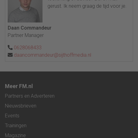
gerust. Ik neem graag de tijd voor je.
Daan Commandeur
Partner Manager
0628068433
daancommandeur@sijthoffmedia.nl
Meer FM.nl
Partners en Adverteren
Nieuwsbrieven
Events
Trainingen
Magazine