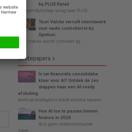
erk
bij PLUS Retail
Robbert Butzelaar terug naar PLUS...
Teun Valckx verruilt interimwerk
en
voor vaste controllerrol bij
Synthon
ragen
Teun Valckx wordt controller bij...
Whitepapers
Is uw financiële consolidatie
klaar voor AI? Ontdek de zes
stappen naar een AI-ready
afsluiting
Artificial Intelligence biedt enorme kansen...
Hoe AI toe te passen binnen
finance in 2026
AI is geen toekomstmuziek
meer...