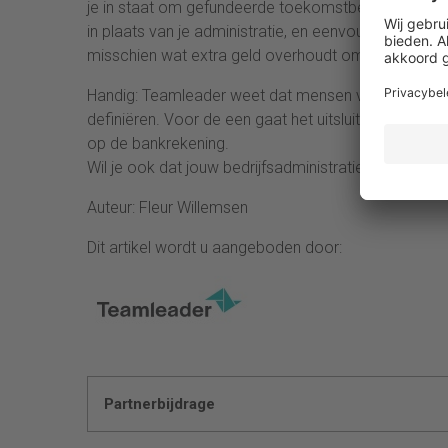
je in staat om gefundeerde toekomstbeslissingen te
in plaats van je administratie, en eenvoudig je doelst
misschien wat extra geld overhoudt om te investere
Handig: Teamleader weet dat mensen verschillend
definiëren. Voor de een gaat het uitsluitend om bedr
op de bankrekening.
Wil je ook dat jouw bedrijfsadministratie voortaan o
Auteur: Fleur Willemsen
Dit artikel wordt u aangeboden door:
Partnerbijdrage