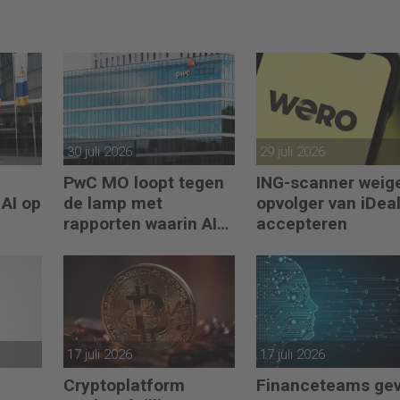
30 juli 2026
29 juli 2026
PwC MO loopt tegen
ING-scanner weig
 AI op
de lamp met
opvolger van iDeal
rapporten waarin AI
accepteren
erop los liegt
17 juli 2026
17 juli 2026
Cryptoplatform
Financeteams ge