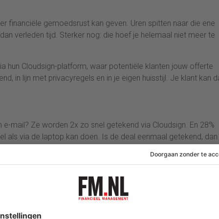
eer financiële gemoedsrust kan geven. Uren spitten naar die ene
 dan verleden tijd. Sterker nog: die hoef je helemaal niet meer te
ia hun Cloudsign-platform, waar potentiële klanten jouw offerte
, in lijn met privacyregels en in je eigen huisstijl. Je klant kan d
n e-mail? Ze worden 2x zo snel getekend via Cloudsign. En 28%
el als via de laptop kan doen. Is de deal eenmaal getekend, dan
un jij weer sneller aan het werk.
n hoeveel er binnen gaat komen. Maar weten wat je deze maand 
anden daarna?
 je een accurate voorspelling van het binnenkomende geld. Dat st