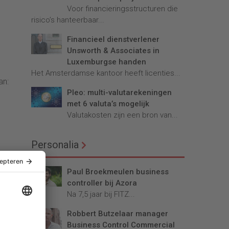
Voor financieringsstructuren die
risico’s hanteerbaar...
Financieel dienstverlener
Unsworth & Associates in
Luxemburgse handen
Het Amsterdamse kantoor heeft licenties...
an:
Pleo: multi-valutarekeningen
met 6 valuta’s mogelijk
Valutakosten zijn een bron van...
Personalia
Paul Broekmeulen business
controller bij Azora
in
Na 7,5 jaar bij FITZ...
Robbert Butzelaar manager
elt
Business Control Commercial