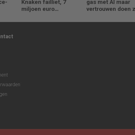
ce-
Knaken failliet, 7
gas met AI maar
miljoen euro
vertrouwen doen 
klantgeld ontbreekt
het niet
ontact
ment
rwaarden
ngen