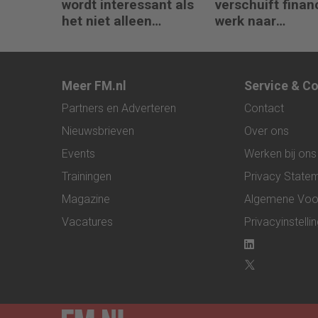
wordt interessant als
verschuift finan
het niet alleen
werk naar
meedenkt, maar ook
interpretatie en
bouwt’
advies
Meer FM.nl
Service & C
Partners en Adverteren
Contact
Nieuwsbrieven
Over ons
Events
Werken bij ons
Trainingen
Privacy State
Magazine
Algemene Voo
Vacatures
Privacyinstelli