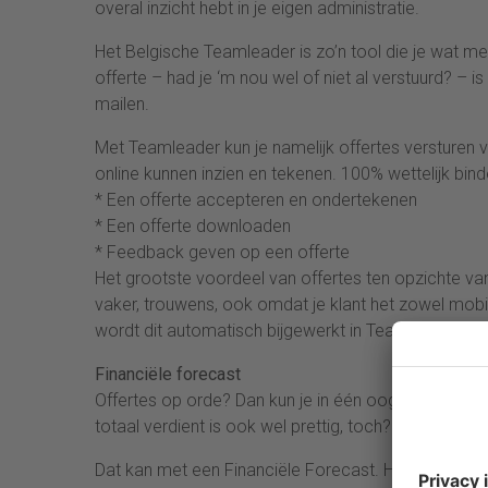
overal inzicht hebt in je eigen administratie.
Het Belgische Teamleader is zo’n tool die je wat m
offerte – had je ‘m nou wel of niet al verstuurd? – is
mailen.
Met Teamleader kun je namelijk offertes versturen v
online kunnen inzien en tekenen. 100% wettelijk bindend
* Een offerte accepteren en ondertekenen
* Een offerte downloaden
* Feedback geven op een offerte
Het grootste voordeel van offertes ten opzichte va
vaker, trouwens, ook omdat je klant het zowel mobi
wordt dit automatisch bijgewerkt in Teamleader. Zo k
Financiële forecast
Offertes op orde? Dan kun je in één oogopslag zie
totaal verdient is ook wel prettig, toch? En de ma
Dat kan met een Financiële Forecast. Hiermee krijg