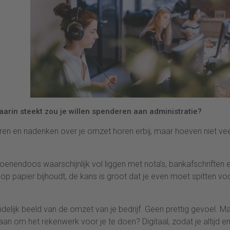
 daarin steekt zou je willen spenderen aan administratie?
reren en nadenken over je omzet horen erbij, maar hoeven niet veel
oenendoos waarschijnlijk vol liggen met nota’s, bankafschriften 
f op papier bijhoudt, de kans is groot dat je even moet spitten voo
uidelijk beeld van de omzet van je bedrijf. Geen prettig gevoel. M
an om het rekenwerk voor je te doen? Digitaal, zodat je altijd e