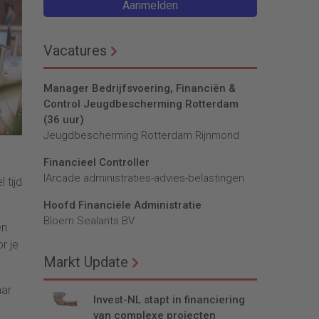
Aanmelden
Vacatures
Manager Bedrijfsvoering, Financiën &
Control Jeugdbescherming Rotterdam
(36 uur)
Jeugdbescherming Rotterdam Rijnmond
Financieel Controller
lArcade administraties-advies-belastingen
 tijd
Hoofd Financiële Administratie
Bloem Sealants BV
en
r je
Markt Update
aar
Invest-NL stapt in financiering
n
van complexe projecten