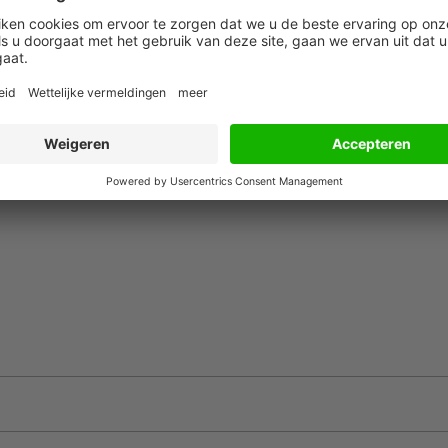
 maken over je zaak, meer tijd te spenderen aan je dagelijkse w
ellingen of KPI’s bij te houden. Oh, en ook niet onbelangrijk: of je
n in je bedrijf, of in een weekendje weg deze zomer.
e methodes gebruiken om hun verwachte omzet te voorspellen 
agen exclusief btw, terwijl de ander kijkt naar de effectieve bed
p rolletjes loopt?
Probeer Teamleader dan nu eerst gratis uit
.