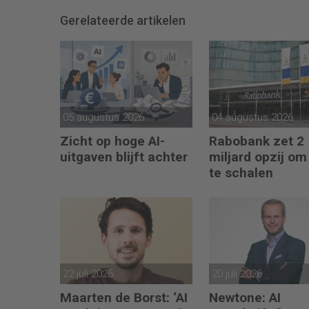
Gerelateerde artikelen
05 augustus 2026
04 augustus 2026
Zicht op hoge AI-
Rabobank zet 2
uitgaven blijft achter
miljard opzij om
te schalen
22 juli 2026
20 juli 2026
Maarten de Borst: ‘AI
Newtone: AI