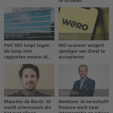
te schalen
30 juli 2026
29 juli 2026
PwC MO loopt tegen
ING-scanner weigert
de lamp met
opvolger van iDeal te
rapporten waarin AI
accepteren
erop los liegt
22 juli 2026
20 juli 2026
Maarten de Borst: ‘AI
Newtone: AI verschuift
wordt interessant als
finance-werk naar