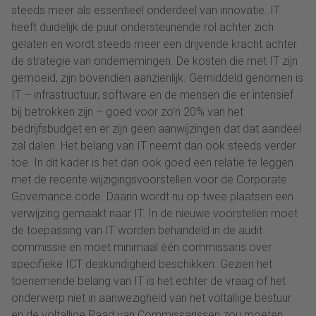
steeds meer als essentieel onderdeel van innovatie. IT
heeft duidelijk de puur ondersteunende rol achter zich
gelaten en wordt steeds meer een drijvende kracht achter
de strategie van ondernemingen. De kosten die met IT zijn
gemoeid, zijn bovendien aanzienlijk. Gemiddeld genomen is
IT – infrastructuur, software en de mensen die er intensief
bij betrokken zijn – goed voor zo’n 20% van het
bedrijfsbudget en er zijn geen aanwijzingen dat dat aandeel
zal dalen. Het belang van IT neemt dan ook steeds verder
toe. In dit kader is het dan ook goed een relatie te leggen
met de recente wijzigingsvoorstellen voor de Corporate
Governance code. Daarin wordt nu op twee plaatsen een
verwijzing gemaakt naar IT. In de nieuwe voorstellen moet
de toepassing van IT worden behandeld in de audit
commissie en moet minimaal één commissaris over
specifieke ICT deskundigheid beschikken. Gezien het
toenemende belang van IT is het echter de vraag of het
onderwerp niet in aanwezigheid van het voltallige bestuur
en de voltallige Raad van Commissarissen zou moeten