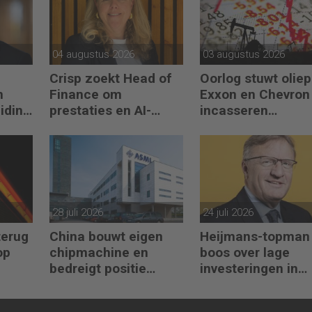
04 augustus 2026
03 augustus 2026
Crisp zoekt Head of
Oorlog stuwt oliepr
n
Finance om
Exxon en Chevron
eiding
prestaties en AI-
incasseren
gebruik te versnellen
miljardenwinsten
28 juli 2026
24 juli 2026
terug
China bouwt eigen
Heijmans-topman
op
chipmachine en
boos over lage
bedreigt positie
investeringen in
ASML
infrastructuur