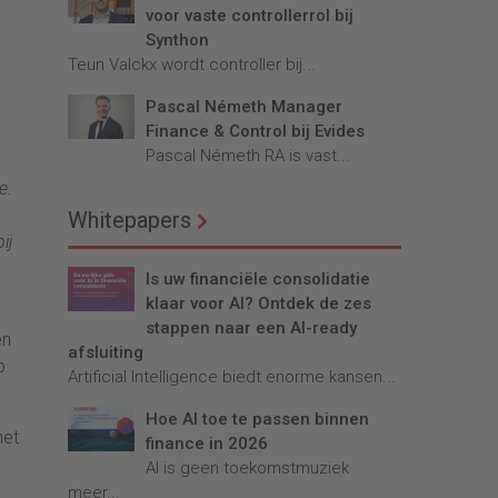
voor vaste controllerrol bij
Synthon
Teun Valckx wordt controller bij...
Pascal Németh Manager
Finance & Control bij Evides
Pascal Németh RA is vast...
e.
Whitepapers
ij
Is uw financiële consolidatie
klaar voor AI? Ontdek de zes
stappen naar een AI-ready
en
afsluiting
p
Artificial Intelligence biedt enorme kansen...
Hoe AI toe te passen binnen
het
finance in 2026
AI is geen toekomstmuziek
meer...