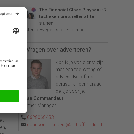
’.
The Financial Close Playbook: 7
tactieken om sneller af te
sluiten
het
Markten bewegen sneller dan ooit....
Vragen over adverteren?
ijs
Kan ik je van dienst zijn
met een toelichting of
 je
advies? Bel of mail
gerust. Ik neem graag
zend
de tijd voor je.
ker
Daan Commandeur
en
Partner Manager
0628068433
et
daancommandeur@sijthoffmedia.nl
en,