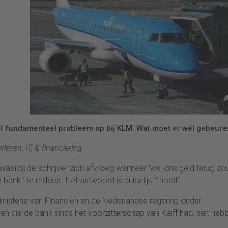
l fundamenteel probleem op bij KLM. Wat moet er wél gebeure
even, IT, & financiering.
waarbij de schrijver zich afvroeg wanneer ‘we’ ons geld terug z
nk ‘ te redden’. Het antwoord is duidelijk: ‘ nooit’.
isterie van Financiën en de Nederlandse regering onder
n die de bank sinds het voorzitterschap van Kalff had, niet heb