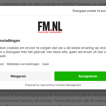
ekanteld naar de klant centraal en het bleef ‘business as usual
nken waaronder ABN Amro gaat tijdens de coronacrisis als je 
nd Air France-KLM en Schiphol is daar een mooi voorbeeld van.
OW-steun uitgekeerd en is er zeven maanden gewerkt door de
 een traditioneel reddingsplan als remedie: kostenbesparing,
LM te kunnen betalen, om de bureaucratie in Amsterdam en Par
et de oude economie weer terug is.
 vinden staat Hoekstra, ‘wij’ dus, garant. En in plaats van wat
 bedrijf failliet is, laat de Regering de oude leiding onder Elbers
hoge bazen in Parijs zie je daarom alleen maar lachend en grij
t de Nederlandse regering zich net als bij ABN Amro, RSV en Fok
orme steunbedragen lange tijd geleden) laat leiden door emotie 
ratio.
 manier bij KLM wordt ingegrepen en het business model en vooral h
 permanent geld bij zal moeten. Financieel gezien zijn de belang