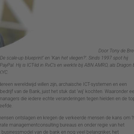
Door Tony de Bre
 ‘De scale-up blueprint’ en ‘Kan het vliegen?’. Sinds 1997 spot hij
yPal. Hij is ICT-lid in RvC’s en werkte bij ABN AMRO, als Dragon b
 KYC.
edereen wereldwijd willen zijn, archaïsche ICT-systemen en een
drijf van de Bank, juist het stuk dat ‘wij’ kochten. Waaronder e
anagers die iedere echte veranderingen tegen hielden en de to
leefde.
mensen ontslagen en kregen de verkeerde mensen de kans om ‘
orate managementconsulting bureaus en onder regie van het
et businessmodel van de bank en nog veel belangrijker, het