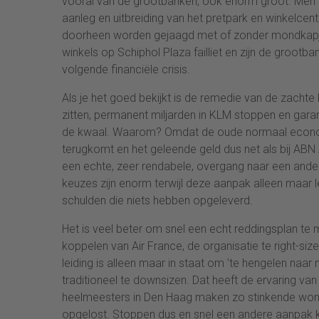
vooral van de grootbanken, ook enorm groot. Men he
aanleg en uitbreiding van het pretpark en winkelcen
doorheen worden gejaagd met of zonder mondkapje
winkels op Schiphol Plaza failliet en zijn de grootb
volgende financiële crisis.
Als je het goed bekijkt is de remedie van de zacht
zitten, permanent miljarden in KLM stoppen en gara
de kwaal. Waarom? Omdat de oude normaal economi
terugkomt en het geleende geld dus net als bij ABN
een echte, zeer rendabele, overgang naar een and
keuzes zijn enorm terwijl deze aanpak alleen maar
schulden die niets hebben opgeleverd.
Het is veel beter om snel een echt reddingsplan te 
koppelen van Air France, de organisatie te right-si
leiding is alleen maar in staat om ’te hengelen naa
traditioneel te downsizen. Dat heeft de ervaring v
heelmeesters in Den Haag maken zo stinkende wo
opgelost. Stoppen dus en snel een andere aanpak k