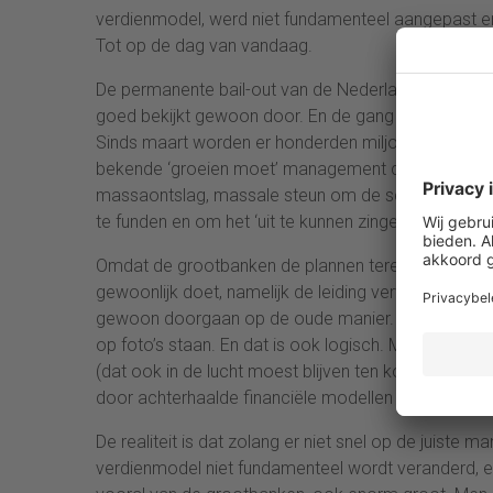
verdienmodel, werd niet fundamenteel aangepast en g
Tot op de dag van vandaag.
De permanente bail-out van de Nederlandse grootba
goed bekijkt gewoon door. En de gang van zaken ro
Sinds maart worden er honderden miljoenen aan N
bekende ‘groeien moet’ management consultants aan
massaontslag, massale steun om de schulden van K
te funden en om het ‘uit te kunnen zingen’ totdat h
Omdat de grootbanken de plannen terecht onvoldoende
gewoonlijk doet, namelijk de leiding vervangen als een
gewoon doorgaan op de oude manier. Elbers en zijn 
op foto’s staan. En dat is ook logisch. Men weet da
(dat ook in de lucht moest blijven ten koste van en
door achterhaalde financiële modellen en niet door 
De realiteit is dat zolang er niet snel op de juiste
verdienmodel niet fundamenteel wordt veranderd, er