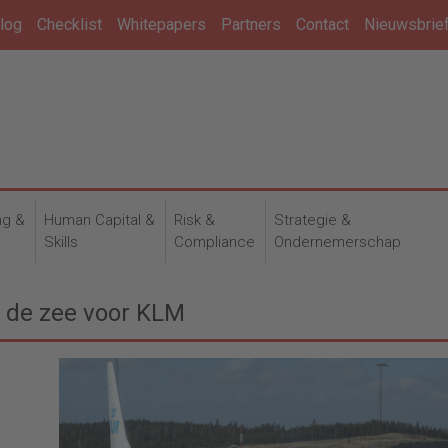
log
Checklist
Whitepapers
Partners
Contact
Nieuwsbrie
ng &
Human Capital &
Risk &
Strategie &
n
Skills
Compliance
Ondernemerschap
r de zee voor KLM