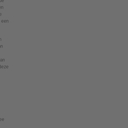
de
en
e
g een
n
an
van
 deze
ee