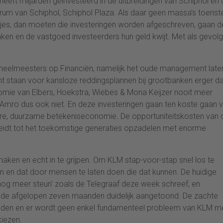
eft miljarden geïnvesteerd in de uitbreidingen van Schiphol en 
trum van Schiphol, Schiphol Plaza. Als daar geen massa’s toerist
s, dan moeten die investeringen worden afgeschreven, gaan d
anken en de vastgoed investeerders hun geld kwijt. Met als gevol
e heelmeesters op Financiën, namelijk het oude management late
nt staan voor kansloze reddingsplannen bij grootbanken erger d
e van Elbers, Hoekstra, Wiebes & Mona Keijzer nooit meer
 Amro dus ook niet. En deze investeringen gaan ten koste gaan 
ere, duurzame betekeniseconomie. De opportuniteitskosten van
 leidt tot het toekomstige generaties opzadelen met enorme
maken en echt in te grijpen. Om KLM stap-voor-stap snel los te
zen en dat door mensen te laten doen die dat kunnen. De huidige
r nog meer steun’ zoals de Telegraaf deze week schreef, en
an de afgelopen zeven maanden duidelijk aangetoond. De zachte
nden en er wordt geen enkel fundamenteel probleem van KLM m
iezen.