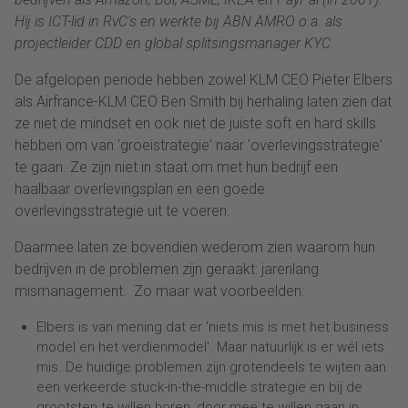
Hij is ICT-lid in RvC's en werkte bij ABN AMRO o.a. als
projectleider CDD en global splitsingsmanager KYC
.
De afgelopen periode hebben zowel KLM CEO Pieter Elbers
als Airfrance-KLM CEO Ben Smith bij herhaling laten zien dat
ze niet de mindset en ook niet de juiste soft en hard skills
hebben om van 'groeistrategie' naar 'overlevingsstrategie'
te gaan. Ze zijn niet in staat om met hun bedrijf een
haalbaar overlevingsplan en een goede
overlevingsstrategie uit te voeren.
Daarmee laten ze bovendien wederom zien waarom hun
bedrijven in de problemen zijn geraakt: jarenlang
mismanagement. Zo maar wat voorbeelden:
Elbers is van mening dat er 'niets mis is met het business
model en het verdienmodel'. Maar natuurlijk is er wél iets
mis. De huidige problemen zijn grotendeels te wijten aan
een verkeerde stuck-in-the-middle strategie en bij de
grootsten te willen horen, door mee te willen gaan in