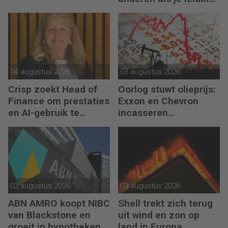
kunt geven aan jezelf’
04 augustus 2026
03 augustus 2026
Crisp zoekt Head of
Oorlog stuwt olieprijs:
Finance om prestaties
Exxon en Chevron
en AI-gebruik te
incasseren
versnellen
miljardenwinsten
03 augustus 2026
03 augustus 2026
ABN AMRO koopt NIBC
Shell trekt zich terug
van Blackstone en
uit wind en zon op
groeit in hypotheken
land in Europa