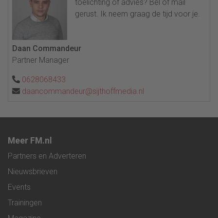
toelichting of advies? Bel of mail
gerust. Ik neem graag de tijd voor je.
Daan Commandeur
Partner Manager
0628068433
daancommandeur@sijthoffmedia.nl
Meer FM.nl
Partners en Adverteren
Nieuwsbrieven
Events
Trainingen