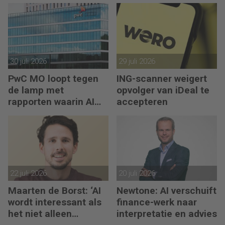
30 juli 2026
29 juli 2026
PwC MO loopt tegen
ING-scanner weigert
de lamp met
opvolger van iDeal te
rapporten waarin AI
accepteren
erop los liegt
22 juli 2026
20 juli 2026
Maarten de Borst: ‘AI
Newtone: AI verschuift
wordt interessant als
finance-werk naar
het niet alleen
interpretatie en advies