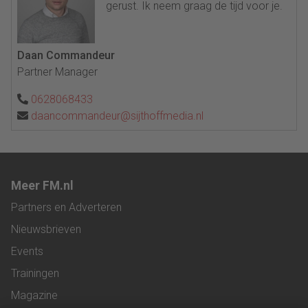
gerust. Ik neem graag de tijd voor je.
Daan Commandeur
Partner Manager
0628068433
daancommandeur@sijthoffmedia.nl
Meer FM.nl
Partners en Adverteren
Nieuwsbrieven
Events
Trainingen
Magazine