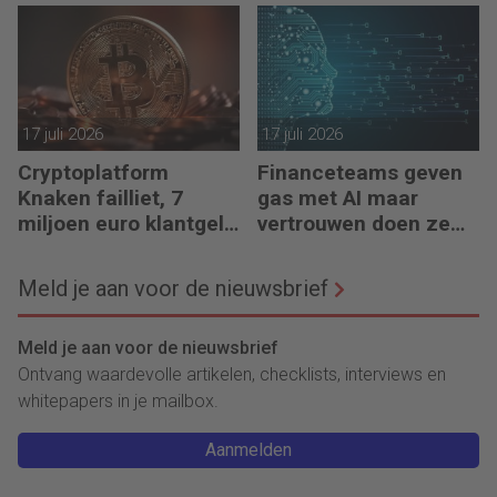
meedenkt, maar ook
bouwt’
17 juli 2026
17 juli 2026
Cryptoplatform
Financeteams geven
Knaken failliet, 7
gas met AI maar
miljoen euro klantgeld
vertrouwen doen ze
ontbreekt
het niet
Meld je aan voor de nieuwsbrief
Meld je aan voor de nieuwsbrief
Ontvang waardevolle artikelen, checklists, interviews en
whitepapers in je mailbox.
Aanmelden