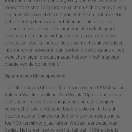
toetreders kunnen in een omgeving opereren waar soms
minder toezichteisen gelden en richten zich op een volledig
ander verdienmodel dan dat van de banken. Dat model is
gebaseerd op kennis van het financiële plaatje van de
consument en niet op de marge van de onderliggende
producten. Omdat ze niet gebonden zijn aan een enkel
product of label kunnen ze de consument vaak vollediger
informeren en adviseren dan banken die doorgaans alleen
vanuit hun eigen product inzage hebben in het financieel
plaatje van de consument.”
Opkomst van China opvallend
De opkomst van Chinese fintechs is volgens KPMG-partner
Ank van Wylick opvallend. Van Wylick: “Op de ranglijst van
de honderd meest toonaangevende fintech bedrijven
nemen ZhongAn en Qufengi top 5 posities in. In totaal
bezetten zeven Chinese ondernemingen een plaats in de
top 100, terwijl vorig jaar alleen WeCash aanwezig was in
de lijst. Het is een bewijs van het feit dat in China steeds