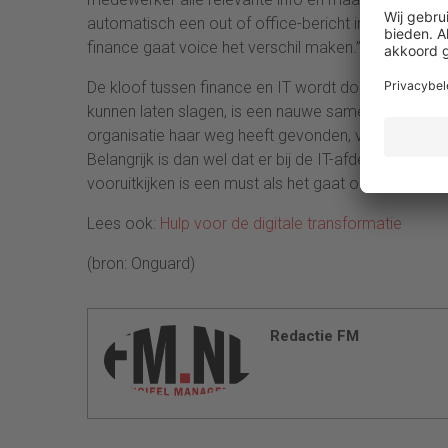
automatisch een out of office-bericht in voor de ziek
finance gaat voice het verschil maken.”
De kloof tussen finance en IT wordt door de komst 
kunnen laten slagen, is een nauwe samenwerking tu
organisatie haar weg heeft gevonden, volgen er s
Belangrijk is dan wel dat er bij de IT-afdeling ru
vooruitkijken is een must als het gaat om de imple
Lees ook:
Hulp voor de digitale transformatie
(bron: Onguard)
Redactie FM