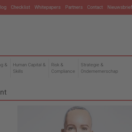
log
Checklist
Whitepapers
Partners
Contact
Nieuwsbrie
ng &
Human Capital &
Risk &
Strategie &
n
Skills
Compliance
Ondernemerschap
ent