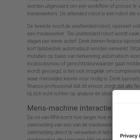
worden uitgevoerd om een workflow of proces te ve
medewerkers. De attended robot is een robot die voo
De tweede soort,de unattended robot, opereert vol
een medewerker. “De unattended robot wordt vaak i
dagen per week actief. Denk binnen finance bijvoor
kort tijdsbestek automatisch worden verwerkt. Ditz
mutaties op basis van herkenning automatisch wor
incassobureau of gerechtsdeurwaarder gaat middels 
wordt gevoegd, is het ook mogelijk om complexere
waar menselijke kennis voor nodig is. Denk bijvoorb
finance professional dat dit ervoor zorgt dat alle fin
hij zich echt richten op analyse en strategie”, aldus U
Mens-machine interactie
De rol van RPA komt hoe langer hoe meer op de v
ziekmelding van een van de medewerkers van een or
ziekmelding direct te verwerken in het systeem. Ste
medewerker alle relevante info en maakt direct een