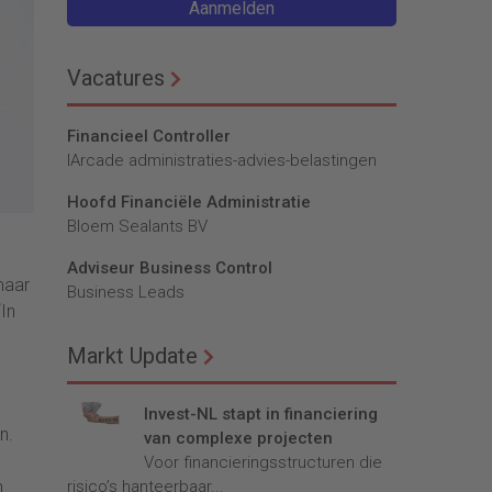
Aanmelden
Vacatures
Financieel Controller
lArcade administraties-advies-belastingen
Hoofd Financiële Administratie
Bloem Sealants BV
Adviseur Business Control
maar
Business Leads
In
Markt Update
Invest-NL stapt in financiering
n.
van complexe projecten
Voor financieringsstructuren die
h
risico’s hanteerbaar...