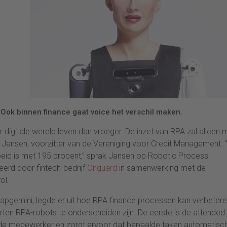
Ook binnen finance gaat voice het verschil maken.
igitale wereld leven dan vroeger. De inzet van RPA zal alleen 
s Jansen, voorzitter van de Vereniging voor Credit Management. “
eid is met 195 procent,” sprak Jansen op Robotic Process
erd door fintech-bedrijf
Onguard
in samenwerking met de
ol.
Capgemini, legde er uit hoe RPA finance processen kan verbetere
rten RPA-robots te onderscheiden zijn. De eerste is de attended
 de medewerker en zorgt ervoor dat bepaalde taken automatisc