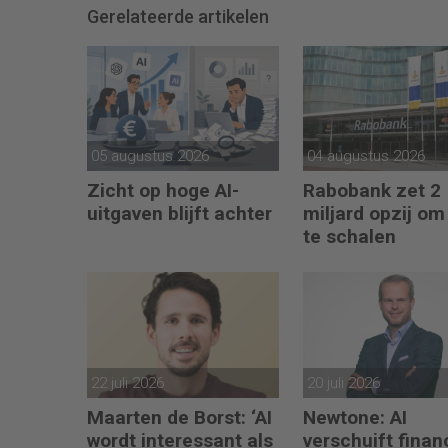
Gerelateerde artikelen
05 augustus 2026
04 augustus 2026
Zicht op hoge AI-
Rabobank zet 2
uitgaven blijft achter
miljard opzij om
te schalen
22 juli 2026
20 juli 2026
Maarten de Borst: ‘AI
Newtone: AI
wordt interessant als
verschuift finan