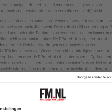
reenvoudigen. Hij heeft als het ware aansturing nodig van
r customer service-afdelingen een uitkomst biedt,” zei hij.
ledig zelfstandig en handelt processen af zonder tussenkomst v
ngezet voor backoffice werk. Deze robot is 24 uur per dag en 
beeld aan facturatie. Facturen van honderden klanten kunnen in 
elfde geldt voor bankmutaties. De RPA-robot zorgt ervoor dat
den geboekt. Ook het overdragen van dossiers aan een
RPA heel eenvoudig. Wanneer er artificial intelligence aan toe
 opdrachten door de RPA-robot uit te laten voeren. Opdrachten
eeld aan het classificeren van klanten op risico’s. Voordeel voor
anciële informatie up to date en realtime inzichtelijk is. Hierdoor
lrich.
oorgrond. “Onlangs kwamen we een voorbeeld tegen van een
ganisatie. Middels voice en RPA is het mogelijk om een
l een medewerker is ziek en belt naar HR. De robot vraagt de
 melding naar de leidinggevende. Vervolgens stelt de robot ook