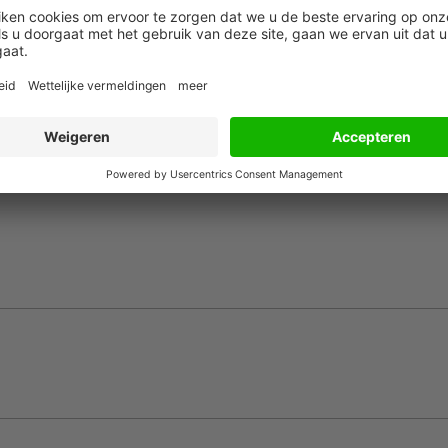
e collega. Dit is slechts een voorbeeld in HR,”zei Ulrich. “Ook bi
van RPA steeds kleiner, stelt Onguard. “Om RPA binnen finance t
ssen finance en IT belangrijk. Wanneer RPA eenmaal binnen de
teeds meer processen die door RPA aangestuurd kunnen worden.
imte is om de processen te bouwen. Een nauwe samenwerking en
mentatie van RPA.”