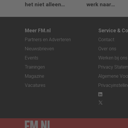
het niet alleen
werk naar
meedenkt, maar ook
interpretatie en
bouwt’
advies
Meer FM.nl
Service & C
Partners en Adverteren
Contact
Nieuwsbrieven
Over ons
Events
Werken bij ons
Trainingen
Privacy State
Magazine
Algemene Voo
Vacatures
Privacyinstelli