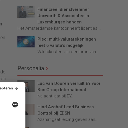
Financieel dienstverlener
Unsworth & Associates in
Luxemburgse handen
an
Het Amsterdamse kantoor heeft licenties...
7
een
Pleo: multi-valutarekeningen
met 6 valuta’s mogelijk
Valutakosten zijn een bron van...
Personalia
 de
 kan
Luc van Dooren verruilt EY voor
Bos Group International
Na acht jaar bij EY...
Hind Azahaf Lead Business
Control bij EDSN
Azahaf gaat leiding geven aan...