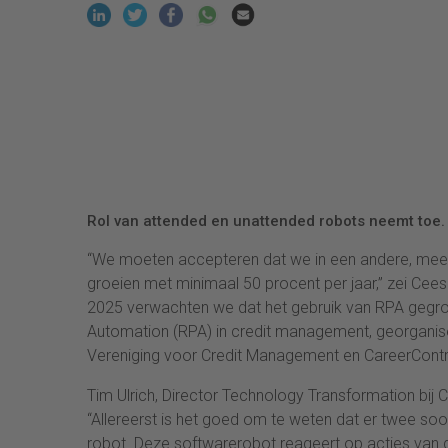
Rol van attended en unattended robots neemt toe. 
“We moeten accepteren dat we in een andere, meer d
groeien met minimaal 50 procent per jaar,” zei Cee
2025 verwachten we dat het gebruik van RPA gegro
Automation (RPA) in credit management, georganise
Vereniging voor Credit Management en CareerContr
Tim Ulrich, Director Technology Transformation bij 
“Allereerst is het goed om te weten dat er twee soo
robot. Deze softwarerobot reageert op acties van