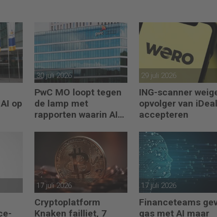
30 juli 2026
29 juli 2026
PwC MO loopt tegen
ING-scanner weig
 AI op
de lamp met
opvolger van iDeal
rapporten waarin AI
accepteren
erop los liegt
17 juli 2026
17 juli 2026
Cryptoplatform
Financeteams ge
ce-
Knaken failliet, 7
gas met AI maar