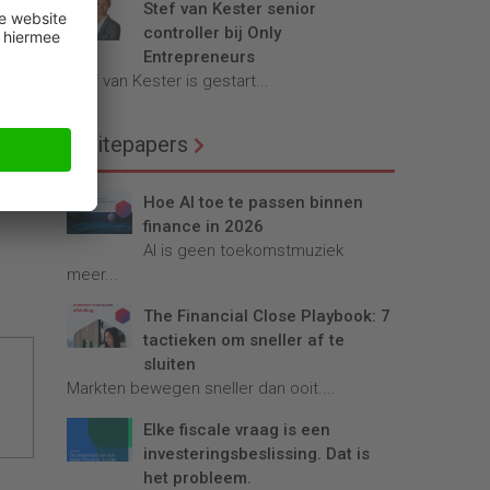
Stef van Kester senior
nnen
controller bij Only
Entrepreneurs
Stef van Kester is gestart...
e
Whitepapers
Hoe AI toe te passen binnen
finance in 2026
AI is geen toekomstmuziek
meer...
The Financial Close Playbook: 7
tactieken om sneller af te
sluiten
Markten bewegen sneller dan ooit....
Elke fiscale vraag is een
investeringsbeslissing. Dat is
het probleem.