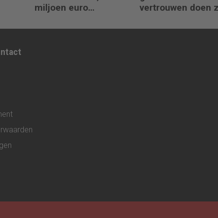
miljoen euro
vertrouwen doen 
klantgeld ontbreekt
het niet
ontact
ment
rwaarden
ngen