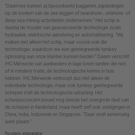
“Daarmee kunnen zij bijvoorbeeld baggeren, pijpleidingen
op de bodem van de zee leggen of nearshore-, onshore- of
deep sea mining-activiteiten ondernemen.” Het schip is
daarbij de houder van geavanceerde technologie zoals
hydrauliek, elektrische aansturing en automatisering. “Wij
maken niet alleen het schip, maar vooral ook die
technologie, waardoor we een geïntegreerde turnkey
oplossing aan onze klanten kunnen bieden.” Daarin verschilt
IHC Merwede van aanbieders in lage lonen landen die niet,
of in mindere mate, de technologische kennis in huis
hebben. IHC Merwede verkoopt dus niet alleen de
individuele technologie, maar ook turnkey geïntegreerde
schepen mét de technologische uitrusting. Het
scheepsconcern bouwt nog steeds het overgrote deel van
de schepen in Nederland, maar heeft zelf ook vestigingen in
China, India, Indonesië en Singapore. “Daar vindt seriematig
werk plaats.”
System integrator