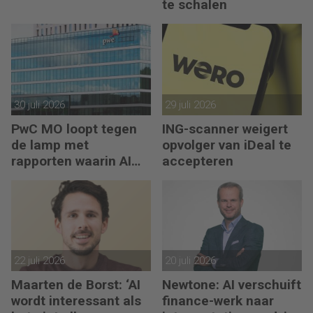
te schalen
30 juli 2026
29 juli 2026
PwC MO loopt tegen
ING-scanner weigert
de lamp met
opvolger van iDeal te
rapporten waarin AI
accepteren
erop los liegt
22 juli 2026
20 juli 2026
Maarten de Borst: ‘AI
Newtone: AI verschuift
wordt interessant als
finance-werk naar