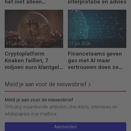
het niet alleen
interpretatie en advies
meedenkt, maar ook
bouwt’
17 juli 2026
17 juli 2026
Cryptoplatform
Financeteams geven
Knaken failliet, 7
gas met AI maar
miljoen euro klantgeld
vertrouwen doen ze
ontbreekt
het niet
Meld je aan voor de nieuwsbrief
Meld je aan voor de nieuwsbrief
Ontvang waardevolle artikelen, checklists, interviews en
whitepapers in je mailbox.
Aanmelden