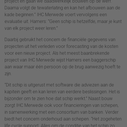
project en gaan we daadwerkelijk bouwen op de werf.
Daarna volgt de tewaterlating en kan het afbouwen aan de
kade beginnen.” IHC Merwede voert vervolgens een
evaluatie uit. Hamers: “Geen schip is hetzelfde, maar je kunt
van elk project weer leren.”
Daarbij gebruikt het concern de financiële gegevens van
projecten uit het verleden voor forecasting van de kosten
voor een nieuw project. Als het meest baanbrekende
project van IHC Merwede wijst Hamers een baggerschip
aan waar maar één persoon op de brug aanwezig hoeft te
zijn.
“Dit schip is uitgerust met software die adviezen aan de
kapitein geeft en kan leren van eerdere beslissingen. Het is
bijzonder om te zien hoe dat schip werkt.” Naast bouw
zorgt IHC Merwede ook voor financieringen van schepen,
in samenwerking met een consortium van banken. Verder
biedt het concern onderhoud aan schepen. “Het zogeheten
life cycle support. Alles om de conditie van het schip zo