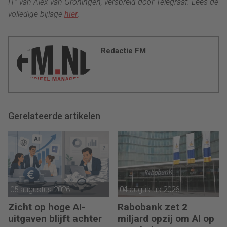
IT” van Alex van Groningen, verspreid door Telegraaf. Lees de
volledige bijlage
hier
.
Redactie FM
Gerelateerde artikelen
05 augustus 2026
04 augustus 2026
Zicht op hoge AI-
Rabobank zet 2
uitgaven blijft achter
miljard opzij om AI op