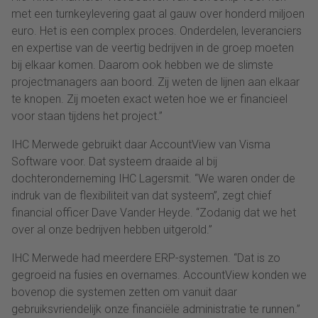
met een turnkeylevering gaat al gauw over honderd miljoen
euro. Het is een complex proces. Onderdelen, leveranciers
en expertise van de veertig bedrijven in de groep moeten
bij elkaar komen. Daarom ook hebben we de slimste
projectmanagers aan boord. Zij weten de lijnen aan elkaar
te knopen. Zij moeten exact weten hoe we er financieel
voor staan tijdens het project.”
IHC Merwede gebruikt daar AccountView van Visma
Software voor. Dat systeem draaide al bij
dochteronderneming IHC Lagersmit. “We waren onder de
indruk van de flexibiliteit van dat systeem”, zegt chief
financial officer Dave Vander Heyde. “Zodanig dat we het
over al onze bedrijven hebben uitgerold.”
IHC Merwede had meerdere ERP-systemen. “Dat is zo
gegroeid na fusies en overnames. AccountView konden we
bovenop die systemen zetten om vanuit daar
gebruiksvriendelijk onze financiële administratie te runnen.”