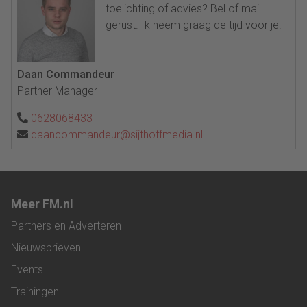
toelichting of advies? Bel of mail
gerust. Ik neem graag de tijd voor je.
Daan Commandeur
Partner Manager
0628068433
daancommandeur@sijthoffmedia.nl
Meer FM.nl
Partners en Adverteren
Nieuwsbrieven
Events
Trainingen