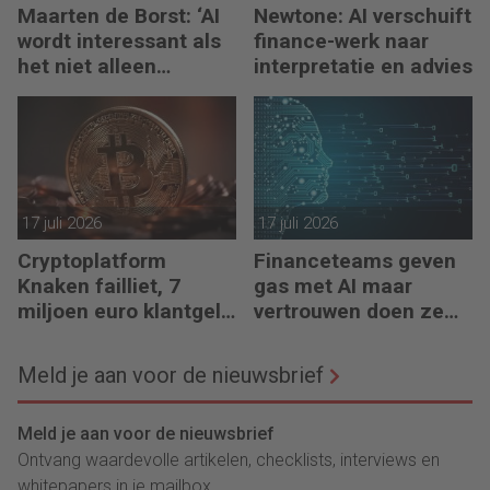
Maarten de Borst: ‘AI
Newtone: AI verschuift
wordt interessant als
finance-werk naar
het niet alleen
interpretatie en advies
meedenkt, maar ook
bouwt’
17 juli 2026
17 juli 2026
Cryptoplatform
Financeteams geven
Knaken failliet, 7
gas met AI maar
miljoen euro klantgeld
vertrouwen doen ze
ontbreekt
het niet
Meld je aan voor de nieuwsbrief
Meld je aan voor de nieuwsbrief
Ontvang waardevolle artikelen, checklists, interviews en
whitepapers in je mailbox.