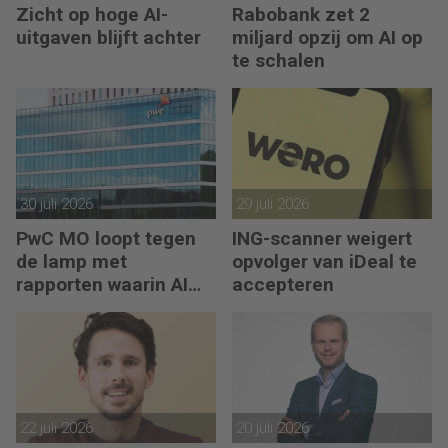
Zicht op hoge AI-
Rabobank zet 2
uitgaven blijft achter
miljard opzij om AI op
te schalen
30 juli 2026
29 juli 2026
PwC MO loopt tegen
ING-scanner weigert
de lamp met
opvolger van iDeal te
rapporten waarin AI
accepteren
erop los liegt
22 juli 2026
20 juli 2026