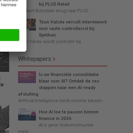
bij PLUS Retail
Robbert Butzelaar terug naar PLUS...
Teun Valckx verruilt interimwerk
voor vaste controllerrol bij
Synthon
Teun Valckx wordt controller bij...
Whitepapers
Is uw financiële consolidatie
n
klaar voor AI? Ontdek de zes
de
stappen naar een AI-ready
afsluiting
Artificial Intelligence biedt enorme kansen...
Hoe AI toe te passen binnen
finance in 2026
AI is geen toekomstmuziek
meer...