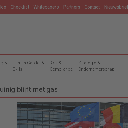
log
Checklist
Whitepapers
Partners
Contact
Nieuwsbrie
ng &
Human Capital &
Risk &
Strategie &
n
Skills
Compliance
Ondernemerschap
inig blijft met gas