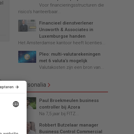
el
Voor financieringsstructuren die
risico’s hanteerbaar...
Financieel dienstverlener
Unsworth & Associates in
Luxemburgse handen
Het Amsterdamse kantoor heeft licenties...
Pleo: multi-valutarekeningen
met 6 valuta’s mogelijk
Valutakosten zijn een bron van...
e
Personalia
Paul Broekmeulen business
controller bij Azora
Na 7,5 jaar bij FITZ...
Robbert Butzelaar manager
Business Control Commercial