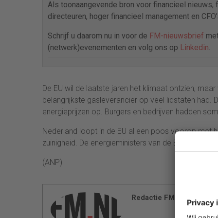
Als toonaangevende bron voor financieel nieuws, fin
directeuren, hoger financieel management en CFO’s
Schrijf u daarom nu in voor de
FM-nieuwsbrief
met 
(netwerk)evenementen en volg ons op
Linkedin
.
De EU wil de laatste jaren het klimaat ontzien, maa
belangrijkste gasleverancier op veel lidstaten had
energieprijzen op. Burgers en bedrijven hadden som
Nederland loopt in de EU al een poos voorop met h
zuinigheid. De energieministers van de EU-landen b
(ANP)
Redactie FM