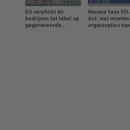
03 augustus 2026
31 juli 2026
EU verplicht AI-
Nieuwe fase EU 
bedrijven tot label op
Act: wat moeten
gegenereerde
organisaties va
content
augustus 2026
regelen?