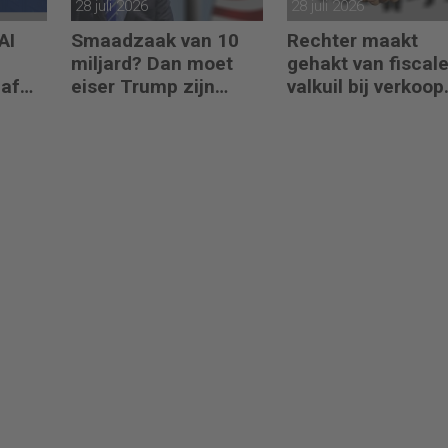
28 juli 2026
28 juli 2026
AI
Smaadzaak van 10
Rechter maakt
miljard? Dan moet
gehakt van fiscal
naf
eiser Trump zijn
valkuil bij verkoop
boeken laten zien
aandelen door
oprichters