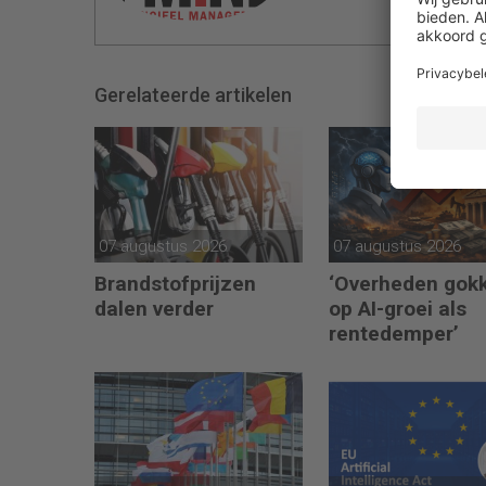
Gerelateerde artikelen
07 augustus 2026
07 augustus 2026
Brandstofprijzen
‘Overheden gok
dalen verder
op AI-groei als
rentedemper’