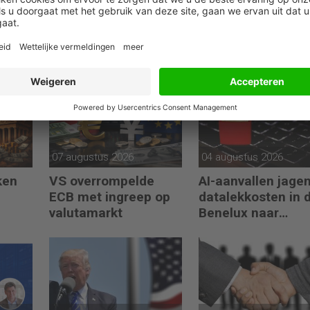
07 augustus 2026
04 augustus 2026
ken
VS overrompelde
AI-aanvallen jage
ECB met ingreep op
datalekkosten in 
valutamarkt
Benelux naar
recordhoogte