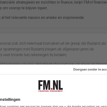
anciële strategieën en inzichten in finance, helpt FM.nl financie
 om voorop te blijven lopen.
al het relevante nieuws en unieke en inspirerende
r vooral ook zich helemaal losmaken uit de greep die Rusland als
. De spanningen met Rusland joegen de afgelopen jaren de
s veel moeite hun rekeningen te betalen.
et besparen van gas. Het dringt steevast aan op meer en langer
espreken de voorgestelde verlenging maandag in Brussel.