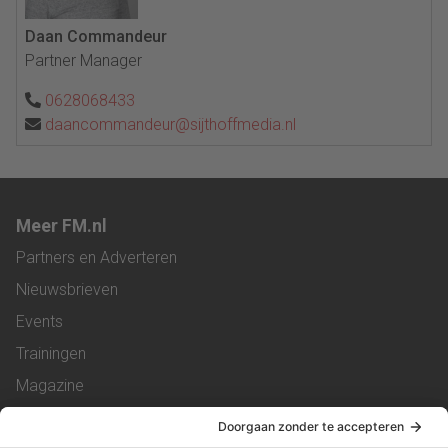
Daan Commandeur
Partner Manager
0628068433
daancommandeur@sijthoffmedia.nl
Meer FM.nl
Partners en Adverteren
Nieuwsbrieven
Events
Trainingen
Magazine
Vacatures