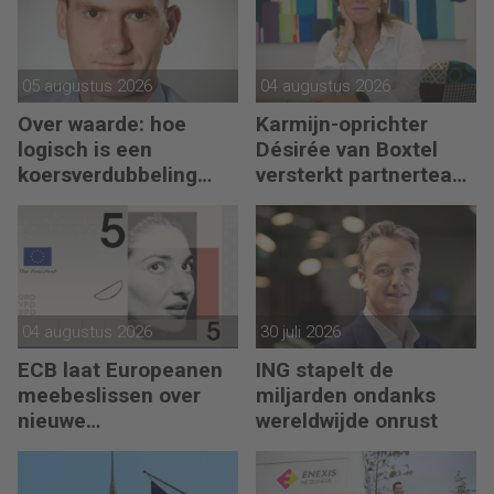
05 augustus 2026
04 augustus 2026
Over waarde: hoe
Karmijn-oprichter
logisch is een
Désirée van Boxtel
koersverdubbeling
versterkt partnerteam
eigenlijk?
CFO Capabel
04 augustus 2026
30 juli 2026
ECB laat Europeanen
ING stapelt de
meebeslissen over
miljarden ondanks
nieuwe
wereldwijde onrust
eurobankbiljetten