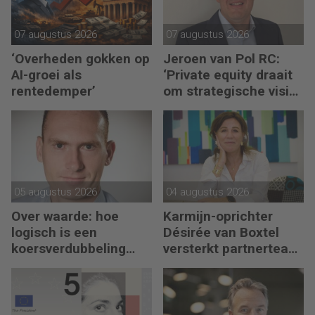
07 augustus 2026
07 augustus 2026
‘Overheden gokken op
Jeroen van Pol RC:
AI-groei als
‘Private equity draait
rentedemper’
om strategische visie
én operational
excellence’
05 augustus 2026
04 augustus 2026
Over waarde: hoe
Karmijn-oprichter
logisch is een
Désirée van Boxtel
koersverdubbeling
versterkt partnerteam
eigenlijk?
CFO Capabel