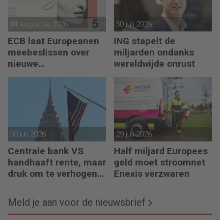
04 augustus 2026
30 juli 2026
ECB laat Europeanen
ING stapelt de
meebeslissen over
miljarden ondanks
nieuwe
wereldwijde onrust
eurobankbiljetten
30 juli 2026
29 juli 2026
Centrale bank VS
Half miljard Europees
handhaaft rente, maar
geld moet stroomnet
druk om te verhogen
Enexis verzwaren
neemt toe
Meld je aan voor de nieuwsbrief