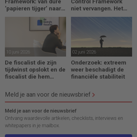
Framework: van dure
Control Framework
‘papieren tijger’ naar
niet vervangen. Het
digitaal stuurmiddel
maakt de fiscalist die
kan doorvragen alleen
maar belangrijker
10 juni 2026
02 juni 2026
De fiscalist die zijn
Onderzoek: extreem
tijdwinst opslokt en de
weer beschadigt de
fiscalist die hem
financiële stabiliteit
doorgeeft
Meld je aan voor de nieuwsbrief
Meld je aan voor de nieuwsbrief
Ontvang waardevolle artikelen, checklists, interviews en
whitepapers in je mailbox.