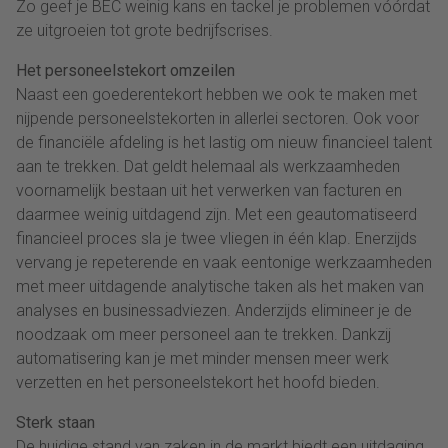
Zo geef je BEC weinig kans en tackel je problemen vóórdat
ze uitgroeien tot grote bedrijfscrises.
Het personeelstekort omzeilen
Naast een goederentekort hebben we ook te maken met
nijpende personeelstekorten in allerlei sectoren. Ook voor
de financiële afdeling is het lastig om nieuw financieel talent
aan te trekken. Dat geldt helemaal als werkzaamheden
voornamelijk bestaan uit het verwerken van facturen en
daarmee weinig uitdagend zijn. Met een geautomatiseerd
financieel proces sla je twee vliegen in één klap. Enerzijds
vervang je repeterende en vaak eentonige werkzaamheden
met meer uitdagende analytische taken als het maken van
analyses en businessadviezen. Anderzijds elimineer je de
noodzaak om meer personeel aan te trekken. Dankzij
automatisering kan je met minder mensen meer werk
verzetten en het personeelstekort het hoofd bieden.
Sterk staan
De huidige stand van zaken in de markt biedt een uitdaging