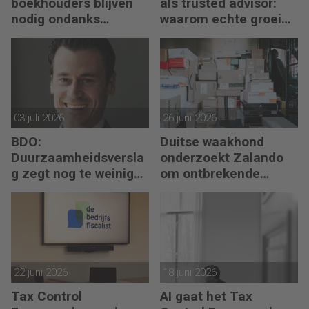
boekhouders blijven
als trusted advisor:
nodig ondanks
waarom echte groei
boekhoudsoftware
begint met reflectie
03 juli 2026
26 juni 2026
BDO:
Duitse waakhond
Duurzaamheidsversla
onderzoekt Zalando
g zegt nog te weinig
om ontbrekende
over waarde en risico’s
transactie in
jaarrekening
22 juni 2026
18 juni 2026
Tax Control
AI gaat het Tax