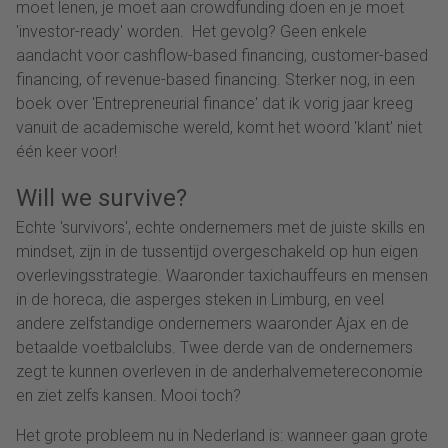
moet lenen, je moet aan crowdfunding doen en je moet
'investor-ready' worden. Het gevolg? Geen enkele
aandacht voor cashflow-based financing, customer-based
financing, of revenue-based financing. Sterker nog, in een
boek over 'Entrepreneurial finance' dat ik vorig jaar kreeg
vanuit de academische wereld, komt het woord 'klant' niet
één keer voor!
Will we survive?
Echte 'survivors', echte ondernemers met de juiste skills en
mindset, zijn in de tussentijd overgeschakeld op hun eigen
overlevingsstrategie. Waaronder taxichauffeurs en mensen
in de horeca, die asperges steken in Limburg, en veel
andere zelfstandige ondernemers waaronder Ajax en de
betaalde voetbalclubs. Twee derde van de ondernemers
zegt te kunnen overleven in de anderhalvemetereconomie
en ziet zelfs kansen. Mooi toch?
Het grote probleem nu in Nederland is: wanneer gaan grote