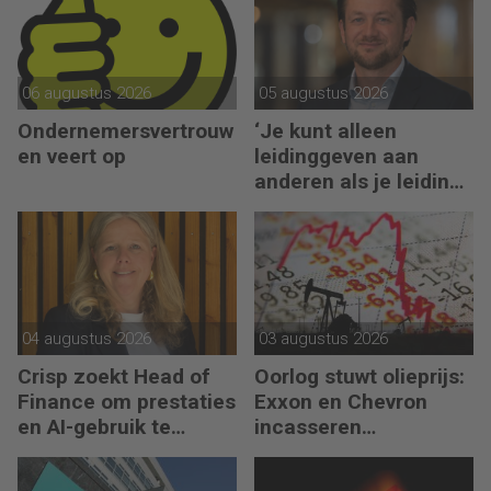
06 augustus 2026
05 augustus 2026
Ondernemersvertrouw
‘Je kunt alleen
en veert op
leidinggeven aan
anderen als je leiding
kunt geven aan jezelf’
04 augustus 2026
03 augustus 2026
Crisp zoekt Head of
Oorlog stuwt olieprijs:
Finance om prestaties
Exxon en Chevron
en AI-gebruik te
incasseren
versnellen
miljardenwinsten