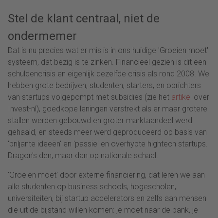
Stel de klant centraal, niet de
ondermemer
Dat is nu precies wat er mis is in ons huidige 'Groeien moet'
systeem, dat bezig is te zinken. Financieel gezien is dit een
schuldencrisis en eigenlijk dezelfde crisis als rond 2008. We
hebben grote bedrijven, studenten, starters, en oprichters
van startups volgepompt met subsidies (zie het
artikel
over
Invest-nl), goedkope leningen verstrekt als er maar grotere
stallen werden gebouwd en groter marktaandeel werd
gehaald, en steeds meer werd geproduceerd op basis van
'briljante ideeën' en 'passie' en overhypte hightech startups.
Dragon's den, maar dan op nationale schaal.
'Groeien moet' door externe financiering, dat leren we aan
alle studenten op business schools, hogescholen,
universiteiten, bij startup accelerators en zelfs aan mensen
die uit de bijstand willen komen: je moet naar de bank, je