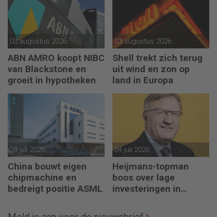
03 augustus 2026
03 augustus 2026
ABN AMRO koopt NIBC
Shell trekt zich terug
van Blackstone en
uit wind en zon op
groeit in hypotheken
land in Europa
28 juli 2026
24 juli 2026
China bouwt eigen
Heijmans-topman
chipmachine en
boos over lage
bedreigt positie ASML
investeringen in
infrastructuur
Meld je aan voor de nieuwsbrief