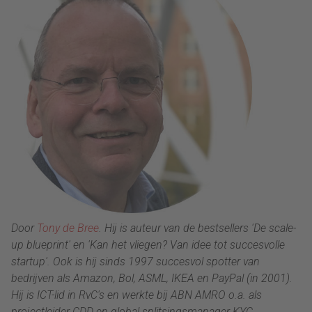
Door
Tony de Bree
. Hij is auteur van de bestsellers 'De scale-
up blueprint' en 'Kan het vliegen? Van idee tot succesvolle
startup'. Ook is hij sinds 1997 succesvol spotter van
bedrijven als Amazon, Bol, ASML, IKEA en PayPal (in 2001).
Hij is ICT-lid in RvC's en werkte bij ABN AMRO o.a. als
projectleider CDD en global splitsingsmanager KYC
.