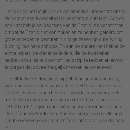
Het is sinds het begin van de coronacrisis interessant om te
zien dat er een tweedeling in Nederland is ontstaan. Aan de
ene kant heb je de 'kapiteins van de Titanic' die verlammen,
omdat de Titanic niet kon zinken en ze hebben geleerd om
grote schepen te besturen in rustige zeeën op dure 'wining
& dining' business schools. En aan de andere kant heb je de
echte leiders, de dienende leiders, die de kwaliteiten
hebben om alles te doen om het schip te redden en ervoor
te zorgen dat zoveel mogelijk mensen het overleven.
Diezelfde tweedeling zie je bij zelfstandige ondernemers,
waaronder oprichters van startups, CEO's van scale-ups en
ZZP'ers. Ik word sinds het begin van de crisis overspoeld
met bedelbrieven van mensen via LinkedIn die tussen de
13.000 en 1,7 miljoen euro willen hebben voor hun briljante
idee of anders 'verdrinken'. Anderen vragen om snelle hulp
om te overleven en komen zelf snel al tot actie, en die help
ik.