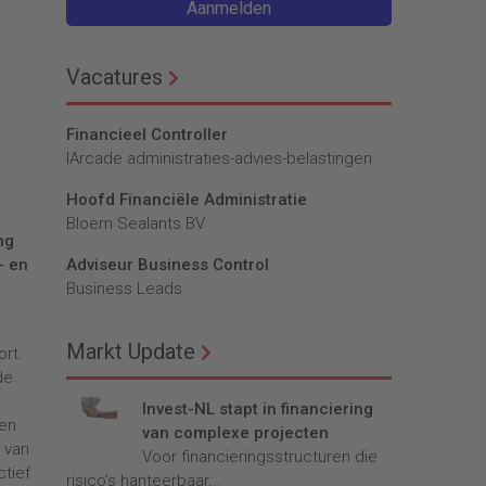
Aanmelden
Vacatures
Financieel Controller
lArcade administraties-advies-belastingen
Hoofd Financiële Administratie
Bloem Sealants BV
ng
Adviseur Business Control
- en
Business Leads
Markt Update
ort.
de
Invest-NL stapt in financiering
een
van complexe projecten
 van
Voor financieringsstructuren die
ctief
risico’s hanteerbaar...