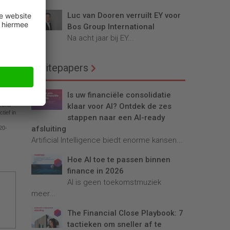
Luc van Dooren verruilt EY voor
Bos Group International
Na acht jaar bij EY...
Whitepapers
Is uw financiële consolidatie
klaar voor AI? Ontdek de zes
izend
tief in
stappen naar een AI-ready
afsluiting
020-
Artificial Intelligence biedt enorme kansen...
Hoe AI toe te passen binnen
finance in 2026
AI is geen toekomstmuziek
meer...
The Financial Close Playbook: 7
tactieken om sneller af te