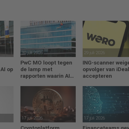
30 juli 2026
29 juli 2026
PwC MO loopt tegen
ING-scanner weig
 AI op
de lamp met
opvolger van iDeal
rapporten waarin AI
accepteren
erop los liegt
17 juli 2026
17 juli 2026
Cryptoplatform
Financeteams ge