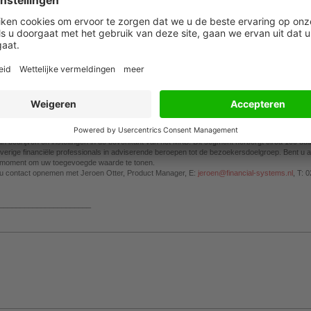
 2014” is
hier
gratis op te vragen.
______________________
van bedrijven en instellingen in de bovenkant van het MKB. Dit segment herbergt circa 100 du
verige financiële professionals in adviserende beroepen tot de bezoekersdoelgroep.
Bent u ac
het moment om uw toegevoegde waarde te tonen.
nt u contact opnemen met Jeroen Otter, Product Manager, E:
jeroen@financial-systems.nl
, T: 
______________________