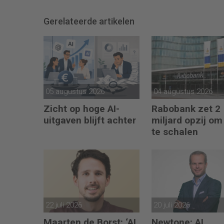
Gerelateerde artikelen
05 augustus 2026
04 augustus 2026
Zicht op hoge AI-
Rabobank zet 2
uitgaven blijft achter
miljard opzij om
te schalen
22 juli 2026
20 juli 2026
Maarten de Borst: ‘AI
Newtone: AI