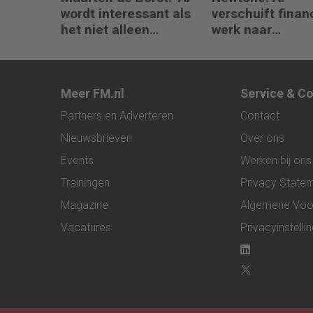
wordt interessant als
verschuift finan
het niet alleen
werk naar
meedenkt, maar ook
interpretatie en
bouwt’
advies
Meer FM.nl
Service & C
Partners en Adverteren
Contact
Nieuwsbrieven
Over ons
Events
Werken bij ons
Trainingen
Privacy State
Magazine
Algemene Voo
Vacatures
Privacyinstelli