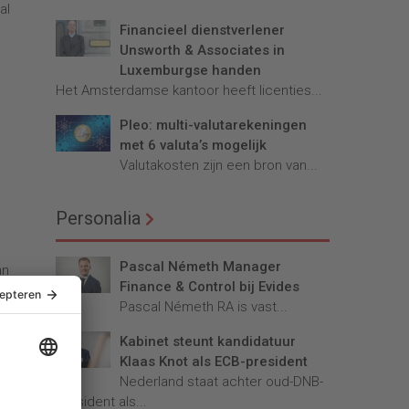
al
Financieel dienstverlener
Unsworth & Associates in
Luxemburgse handen
Het Amsterdamse kantoor heeft licenties...
Pleo: multi-valutarekeningen
met 6 valuta’s mogelijk
Valutakosten zijn een bron van...
Personalia
Pascal Németh Manager
an
Finance & Control bij Evides
Pascal Németh RA is vast...
Kabinet steunt kandidatuur
Klaas Knot als ECB-president
Nederland staat achter oud-DNB-
president als...