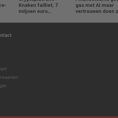
ce-
Knaken failliet, 7
gas met AI maar
miljoen euro
vertrouwen doen 
klantgeld ontbreekt
het niet
ontact
ment
rwaarden
ngen