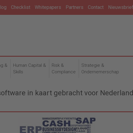
log
Checklist
Whitepapers
Partners
Contact
Nieuwsbrie
ng &
Human Capital &
Risk &
Strategie &
n
Skills
Compliance
Ondernemerschap
ftware in kaart gebracht voor Nederlan