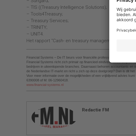
–
Sungard;
–
TIS ((Treasury Intelligence Solutions);
–
Tools4Treasury;
–
Treasury Services;
–
TRINITY;
–
UNIT4.
Het rapport “Cash- en treasury management software
____________________________________________________________
Financial Systems – De IT beurs voor financiële professionals
Financial Systems richt zich primair op financieel eindverantwoordelijken 
bedrijven in uiteenlopende branches. Daarnaast behoren accountants en o
de Nederlandse IT-markt en richt u zich op deze doelgroep? Dan is dit 
Voor meer informatie over de mogelijkheden of een vrijblijvend advies ku
6390008 of M: 06-12960418.
www.financial-systems.nl
____________________________________________________________
Redactie FM