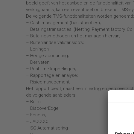
beeld geeft van het aanbod en de functionaliteit van
verkrijgbaar is, kan een eventueel ontbrekend TMS-
De volgende TMS-functionaliteiten worden genoemd:
–
Cash management (basisfuncties);
–
Betalingstransacties; (Netting, Payment factory, Col
–
Betalingsmethoden en het managen hiervan;
–
Buitenlandse valutarisico’s;
–
Leningen;
–
Hedge accounting;
–
Derivaten;
–
Real-time koppelingen;
–
Rapportage en analyse;
–
Risicomanagement;
Het rapport biedt, naast een inleiding en een overzi
de volgende aanbieders:
–
Bellin;
–
DiscoverEdge;
–
Equens;
–
JACCOO;
–
SG Automatisering