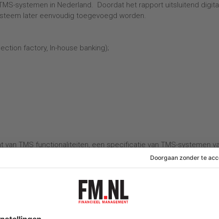
 TMS-systemen in Nederland. Doordat het rapport uitsluitend digita
systeem later eenvoudig toegevoegd worden.
lection factory, In-house banking);
cht van TMS functionaliteiten, een specificatie van TMS-systemen v