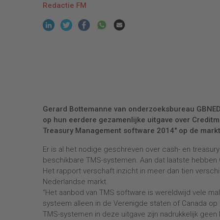
Redactie FM
Gerard Bottemanne van onderzoeksbureau GBNED 
op hun eerdere gezamenlijke uitgave over Creditm
Treasury Management software 2014" op de markt
Er is al het nodige geschreven over cash- en treasu
beschikbare TMS-systemen. Aan dat laatste hebben Ge
Het rapport verschaft inzicht in meer dan tien vers
Nederlandse markt.
“Het aanbod van TMS software is wereldwijd vele male
systeem alleen in de Verenigde staten of Canada op 
TMS-systemen in deze uitgave zijn nadrukkelijk geen