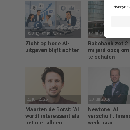
05 augustus 2026
04 augustus 2026
Zicht op hoge AI-
Rabobank zet 2
uitgaven blijft achter
miljard opzij om
te schalen
22 juli 2026
20 juli 2026
Maarten de Borst: ‘AI
Newtone: AI
wordt interessant als
verschuift finan
het niet alleen
werk naar
meedenkt, maar ook
interpretatie en