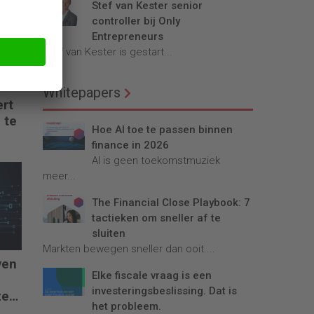
Stef van Kester senior
controller bij Only
Entrepreneurs
Stef van Kester is gestart...
Whitepapers
ert
 te
Hoe AI toe te passen binnen
finance in 2026
AI is geen toekomstmuziek
meer...
The Financial Close Playbook: 7
tactieken om sneller af te
sluiten
Markten bewegen sneller dan ooit....
ven
Elke fiscale vraag is een
investeringsbeslissing. Dat is
ze
het probleem.