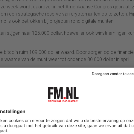
Deze week wordt daarover in het Amerikaanse Congres gepraat. 
 om een strategische reserve van cryptomunten op te zetten. Hij
mp is ook betrokken bij projecten rond digitale munten.
kan stijgen naar 125.000 dollar, hoewel er ook winstnemingen ku
e bitcoin ruim 109.000 dollar waard. Door zorgen op de financië
 waarde van de munt weer tot onder de 80.000 dollar in april.