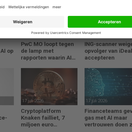
30 juli 2026
29 juli 2026
PwC MO loopt tegen
ING-scanner weig
 AI op
de lamp met
opvolger van iDeal
rapporten waarin AI
accepteren
erop los liegt
17 juli 2026
17 juli 2026
Cryptoplatform
Financeteams ge
ce-
Knaken failliet, 7
gas met AI maar
miljoen euro
vertrouwen doen 
klantgeld ontbreekt
het niet