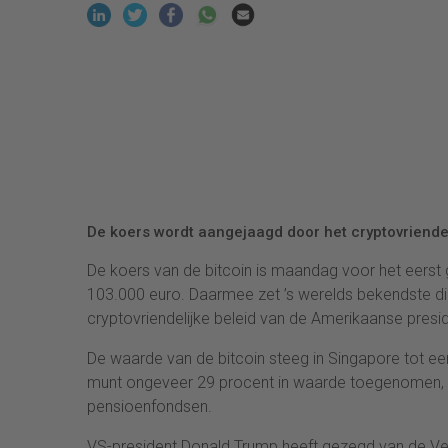
De koers wordt aangejaagd door het cryptovriendel
De koers van de bitcoin is maandag voor het eers
103.000 euro. Daarmee zet ’s werelds bekendste d
cryptovriendelijke beleid van de Amerikaanse presid
De waarde van de bitcoin steeg in Singapore tot een 
munt ongeveer 29 procent in waarde toegenomen, oo
pensioenfondsen.
VS-president Donald Trump heeft gezegd van de Ve