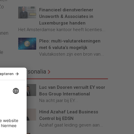
Zo
Financieel dienstverlener
Unsworth & Associates in
Luxemburgse handen
Het Amsterdamse kantoor heeft licenties...
nnen
Pleo: multi-valutarekeningen
met 6 valuta’s mogelijk
le
Valutakosten zijn een bron van...
Personalia
Luc van Dooren verruilt EY voor
Bos Group International
Na acht jaar bij EY...
Hind Azahaf Lead Business
Control bij EDSN
Azahaf gaat leiding geven aan...