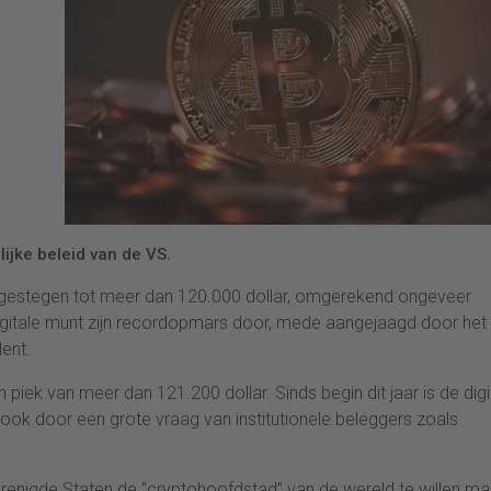
ijke beleid van de VS.
t gestegen tot meer dan 120.000 dollar, omgerekend ongeveer
igitale munt zijn recordopmars door, mede aangejaagd door het
ent.
piek van meer dan 121.200 dollar. Sinds begin dit jaar is de digi
k door een grote vraag van institutionele beleggers zoals
renigde Staten de “cryptohoofdstad” van de wereld te willen m