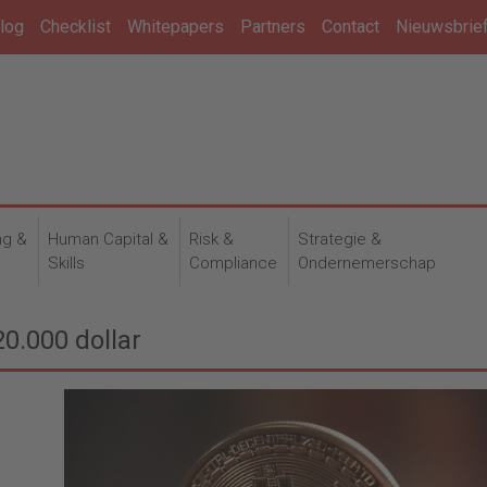
log
Checklist
Whitepapers
Partners
Contact
Nieuwsbrie
ng &
Human Capital &
Risk &
Strategie &
n
Skills
Compliance
Ondernemerschap
20.000 dollar