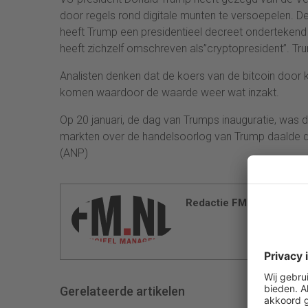
door regels rond digitale munten te versoepelen. 
heeft Trump een presidentieel decreet ondertekend
heeft zichzelf omschreven als”cryptopresident”. Tru
Analisten denken dat de koers van de bitcoin door 
komen waardoor de waarde weer wat inzakt.
Op 20 januari, de dag van Trumps inauguratie, was d
markten over de handelsoorlog van Trump daalde de
(ANP)
Redactie FM
Gerelateerde artikelen