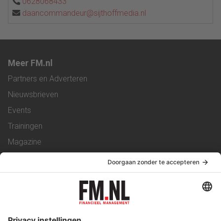
0628068433
daancommandeur@sijthoffmedia.nl
Meer FM.nl
Partners en Adverteren
Nieuwsbrieven
Events
Trainingen
Magazine
Vacatures
Service & Contact
Contact
Over ons
Werken bij ons