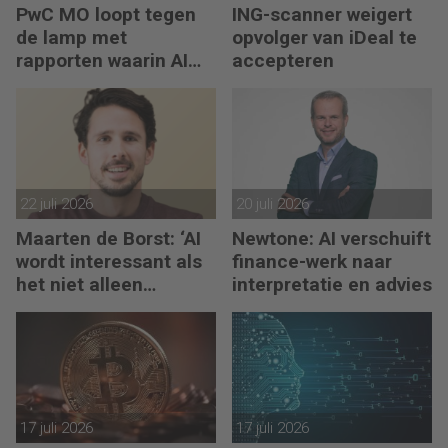
PwC MO loopt tegen
ING-scanner weigert
de lamp met
opvolger van iDeal te
rapporten waarin AI
accepteren
erop los liegt
22 juli 2026
20 juli 2026
Maarten de Borst: ‘AI
Newtone: AI verschuift
wordt interessant als
finance-werk naar
het niet alleen
interpretatie en advies
meedenkt, maar ook
bouwt’
17 juli 2026
17 juli 2026