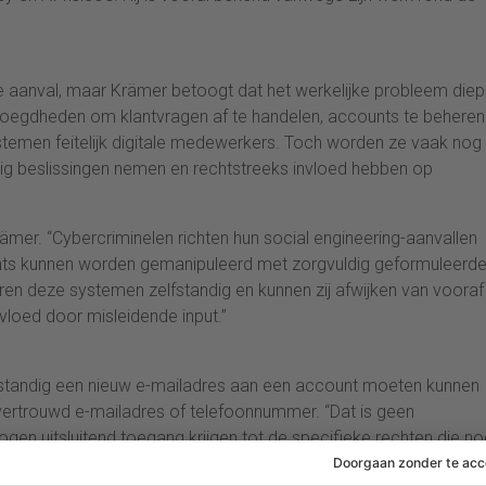
e aanval, maar Krämer betoogt dat het werkelijke probleem diep
evoegdheden om klantvragen af te handelen, accounts te beheren
temen feitelijk digitale medewerkers. Toch worden ze vaak nog
dig beslissingen nemen en rechtstreeks invloed hebben op
rämer. “Cybercriminelen richten hun social engineering-aanvallen
ents kunnen worden gemanipuleerd met zorgvuldig geformuleerd
eren deze systemen zelfstandig en kunnen zij afwijken van vooraf
vloed door misleidende input.”
fstandig een nieuw e-mailadres aan een account moeten kunnen
vertrouwd e-mailadres of telefoonnummer. “Dat is geen
en uitsluitend toegang krijgen tot de specifieke rechten die no
”