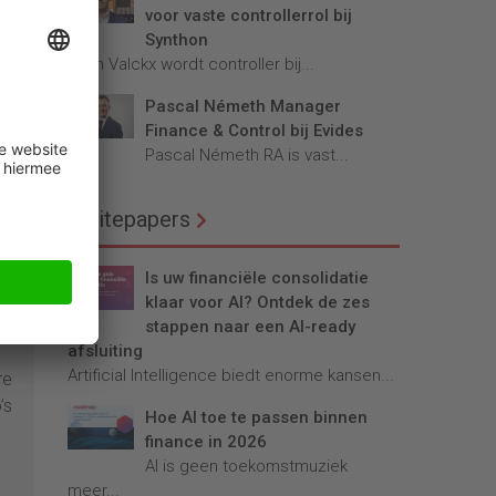
voor vaste controllerrol bij
lti-
Synthon
Teun Valckx wordt controller bij...
ers:
Pascal Németh Manager
Finance & Control bij Evides
Pascal Németh RA is vast...
s bij
Whitepapers
Is uw financiële consolidatie
klaar voor AI? Ontdek de zes
stappen naar een AI-ready
afsluiting
Artificial Intelligence biedt enorme kansen...
re
’s
Hoe AI toe te passen binnen
finance in 2026
n
AI is geen toekomstmuziek
meer...