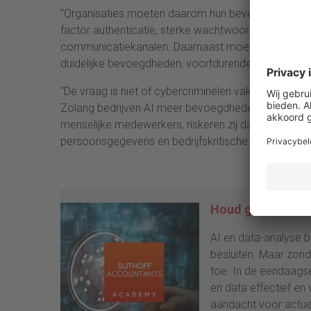
“Organisaties moeten daarom hun beveiligingsstrate
factor authenticatie, sterke wachtwoordhygiëne en co
communicatiekanalen. Daarnaast moeten AI-agents d
duidelijke bevoegdheden, voortdurende monitoring e
“De vraag is niet of cybercriminelen vaker AI-agent
Zolang bedrijven AI meer bevoegdheden geven zonder
menselijke medewerkers, riskeren zij dat een geman
persoonsgegevens en bedrijfskritische processen.”
Houd grip op betr
AI en data-analyse 
besluiten. Maar zon
toe. In de eendaags
en data effectief en
aandacht voor actuel