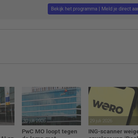
Bekijk het programma | Meld je direct aa
30 juli 2026
29 juli 2026
PwC MO loopt tegen
ING-scanner weig