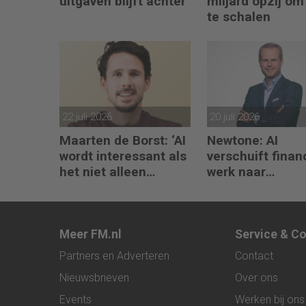
uitgaven blijft achter
miljard opzij om
te schalen
22 juli 2026
20 juli 2026
Maarten de Borst: ‘AI
Newtone: AI
wordt interessant als
verschuift finan
het niet alleen
werk naar
meedenkt, maar ook
interpretatie en
bouwt’
advies
Meer FM.nl
Service & C
Partners en Adverteren
Contact
Nieuwsbrieven
Over ons
Events
Werken bij ons