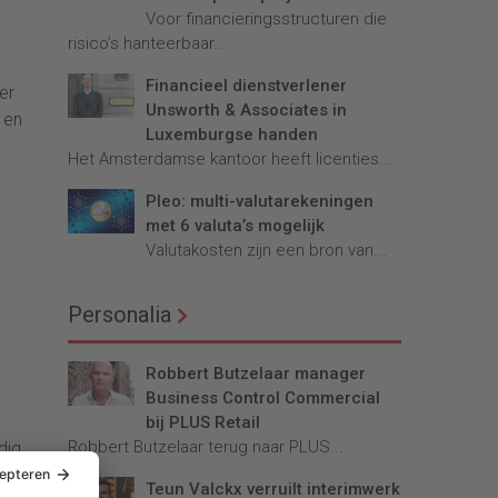
Voor financieringsstructuren die
risico’s hanteerbaar...
Financieel dienstverlener
er
Unsworth & Associates in
 en
Luxemburgse handen
Het Amsterdamse kantoor heeft licenties...
Pleo: multi-valutarekeningen
met 6 valuta’s mogelijk
Valutakosten zijn een bron van...
e
Personalia
Robbert Butzelaar manager
Business Control Commercial
bij PLUS Retail
Robbert Butzelaar terug naar PLUS...
dig
Teun Valckx verruilt interimwerk