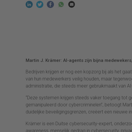
Martin J. Krämer: AI-agents zijn bijna medeweker
Bedrijven krijgen er nog een kopzorg bij als het gaa
van hun medewerkers veilig houden, maar tegenwoor
administratie, die steeds meer gebruikmaakt van AI
“Deze systemen krijgen steeds vaker toegang tot g
gemanipuleerd door cybercriminelen”, betoogt Mart
duidelijke beveiligingsgrenzen, creëert een nieuwe i
Krämer is een Duitse cybersecurity-expert, onderzo
awareness, menselijk gedrag in cybersecurity, privac