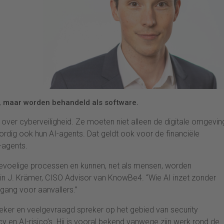
s, maar worden behandeld als software.
t over cyberveiligheid. Ze moeten niet alleen de digitale omgevin
dig ook hun AI-agents. Dat geldt ook voor de financiële
-agents.
evoelige processen en kunnen, net als mensen, worden
in J. Krämer, CISO Advisor van KnowBe4. “Wie AI inzet zonder
ngang voor aanvallers.”
eker en veelgevraagd spreker op het gebied van security
y en AI-risico’s. Hij is vooral bekend vanwege zijn werk rond de