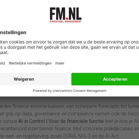
gie aanpassen aan deze nieuwe werkelijkheid. Dat begint met mu
ntinue training over social engineering via alle
ezelfde beveiligingscontroles krijgen als menselijke medewerk
n strikte toegangsrechten.”
s gaan manipuleren, maar of organisaties daarop zijn voorbereid.
 dezelfde controle, monitoring en beveiliging toe te passen al
ipuleerde AI-agent toegang verleent tot gevoelige accounts,
ouwbare data en AI in finance
bieden finance enorme kansen, van scherpere forecasts tot bete
der grip op data, governance en compliance nemen ook de risico
e cursus
AI in Control | Voor de financiële functie
leer je hoe je AI
 verantwoord inzet binnen finance. Met concrete praktijkcases e
e wet- en regelgeving, zoals DORA, NIS-2 en de AI Act.