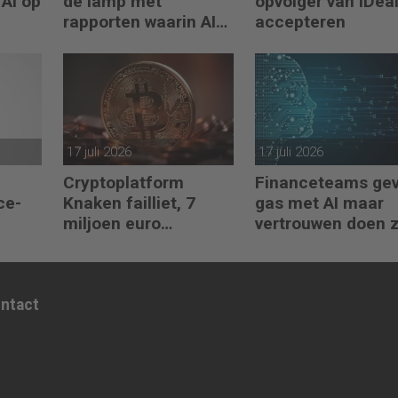
 AI op
de lamp met
opvolger van iDeal
rapporten waarin AI
accepteren
erop los liegt
17 juli 2026
17 juli 2026
Cryptoplatform
Financeteams ge
ce-
Knaken failliet, 7
gas met AI maar
miljoen euro
vertrouwen doen 
klantgeld ontbreekt
het niet
ontact