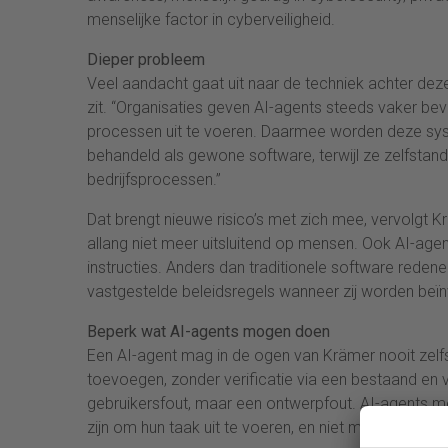
menselijke factor in cyberveiligheid.
Dieper probleem
Veel aandacht gaat uit naar de techniek achter dez
zit. “Organisaties geven AI-agents steeds vaker b
processen uit te voeren. Daarmee worden deze sys
behandeld als gewone software, terwijl ze zelfstan
bedrijfsprocessen.”
Dat brengt nieuwe risico’s met zich mee, vervolgt K
allang niet meer uitsluitend op mensen. Ook AI-ag
instructies. Anders dan traditionele software reden
vastgestelde beleidsregels wanneer zij worden beïn
Beperk wat AI-agents mogen doen
Een AI-agent mag in de ogen van Krämer nooit zel
toevoegen, zonder verificatie via een bestaand en 
gebruikersfout, maar een ontwerpfout. AI-agents mog
zijn om hun taak uit te voeren, en niet meer dan dat.