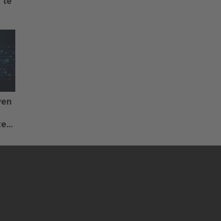
 te
ven
ze