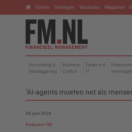
Events
Trainingen
Vacatures
Magazine
B
Accounting &
Business
Finance &
Financieri
Verslaggeving
Control
IT
Vermoge
‘AI-agents moeten net als mensen
04 juni 2026
Redactie FM