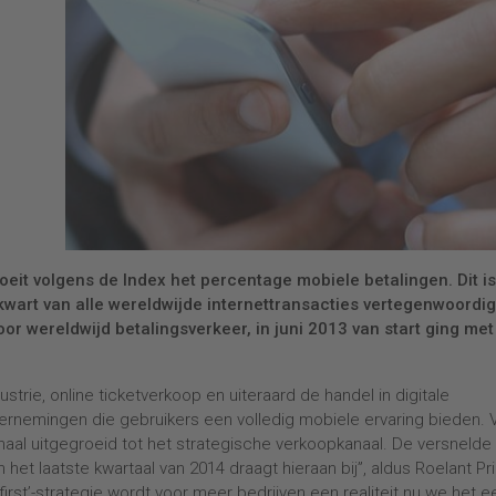
oeit volgens de Index het percentage mobiele betalingen. Dit i
kwart van alle wereldwijde internettransacties vertegenwoordi
or wereldwijd betalingsverkeer, in juni 2013 van start ging met
strie, online ticketverkoop en uiteraard de handel in digitale
rnemingen die gebruikers een volledig mobiele ervaring bieden. 
anaal uitgegroeid tot het strategische verkoopkanaal. De versnelde
het laatste kwartaal van 2014 draagt hieraan bij”, aldus Roelant Pri
irst’-strategie wordt voor meer bedrijven een realiteit nu we het e