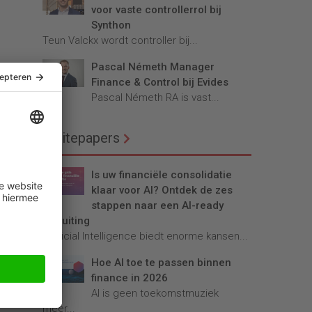
voor vaste controllerrol bij
Synthon
Teun Valckx wordt controller bij...
Pascal Németh Manager
Finance & Control bij Evides
Pascal Németh RA is vast...
.
et
Whitepapers
Is uw financiële consolidatie
klaar voor AI? Ontdek de zes
aal
stappen naar een AI-ready
afsluiting
Artificial Intelligence biedt enorme kansen...
Hoe AI toe te passen binnen
finance in 2026
ten
AI is geen toekomstmuziek
meer...