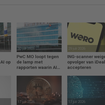
30 juli 2026
29 juli 2026
PwC MO loopt tegen
ING-scanner weig
 AI op
de lamp met
opvolger van iDeal
rapporten waarin AI
accepteren
erop los liegt
17 juli 2026
17 juli 2026