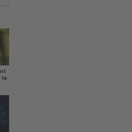
ert
 te