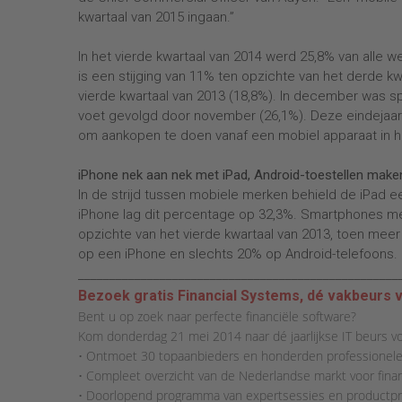
kwartaal van 2015 ingaan.”
In het vierde kwartaal van 2014 werd 25,8% van alle w
is een stijging van 11% ten opzichte van het derde k
vierde kwartaal van 2013 (18,8%). In december was s
voet gevolgd door november (26,1%). Deze eindejaar
om aankopen te doen vanaf een mobiel apparaat in 
iPhone nek aan nek met iPad, Android-toestellen maken
In de strijd tussen mobiele merken behield de iPad e
iPhone lag dit percentage op 32,3%. Smartphones met
opzichte van het vierde kwartaal van 2013, toen mee
op een iPhone en slechts 20% op Android-telefoons.
___________________________________________________
Bezoek gratis Financial Systems, dé vakbeurs v
Bent u op zoek naar perfecte financiële software?
Kom donderdag 21 mei 2014 naar dé jaarlijkse IT beurs voo
• Ontmoet 30 topaanbieders en honderden professionele
• Compleet overzicht van de Nederlandse markt voor finan
• Doorlopend programma van expertsessies en productpr