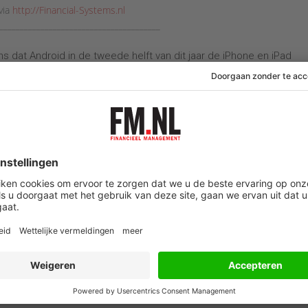
via
http://Financial-Systems.nl
_______________________________________
ns dat Android in de tweede helft van dit jaar de iPhone en iPad
orte termijn zijn voorsprong op de iPhone verliezen.
en vooruit
s populairste mobiele apparaat voor het doen van online aankopen
tphones en 42% op tablets. Dit lag in de lijn der verwachting: in h
53% voor smartphones en 47% voor tablets. Deze ontwikkeling houdt
e voorzien van grotere schermen.
n. 10,8% van alle wereldwijde internetbetalingen in het vierde kwart
artaal bedroeg dit percentage nog 10%.
hones
ndex vertegenwoordigden smartphone-transacties zo’n 20% van alle
s, abonnementen, hotelreserveringen en tickets). Tablets
ij retailproducten (zoals kleding, meubels, huishoudelijke appara
 Smartphones vertegenwoordigen minder dan 10% van alle