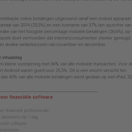
ereldwijde online betalingen uitgevoerd vanaf een mobiel apparaat.
wartaal van 2014 (23,3%) en een toename van 37% ten opzichte van
prake van het hoogste percentage mobiele betalingen (26,6%), op
spiek doet vermoeden dat internetconsumenten sterker geneigd z
het drukke winkelseizoen van november en december.
 inhaalslag
en kleine voorsprong met 34% van alle mobiele transacties. Voor 
 Android waren goed voor 25,3%. Dit is een enorm verschil ten
r dan 40% van alle mobiele betalingen werd gedaan op een iPad, 3
________________________________________________
oor financiële software
r financiële professionals:
 bezoekers op 1 dag
ciële software
esentaties