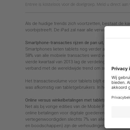
Entree is kosteloos voor de doelgroep. Meld u direct aan 
____________________________________________________________
Als de huidige trends zich voortzetten, bestaat de ka
voorbijstreeft. De iPad zal naar alle verwachting op k
Smartphone-transacties rijzen de pan uit, tablets kruip
Smartphones lieten tablets nog verder achter zich al
58% van alle mobiele transacties werd verricht op smar
vierde kwartaal van 2013 lag de verdeling op circa 
verband met de wereldwijde trend om smartphones t
Het transactievolume voor tablets blijft echter groeie
was afkomstig van tabletgebruikers. In het derde kw
Online versus winkelbetalingen met tablets en smartp
Net als bij vorige edities van de Mobile Payments I
online betalingen voor digitale goederen (zoals game
vertegenwoordigden slechts 7% van alle transacties. B
en boodschappen) zijn de verhoudingen omgekeerd.