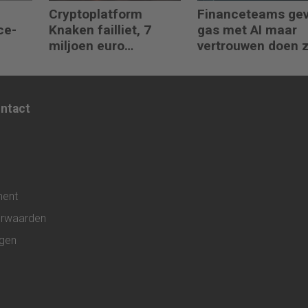
Cryptoplatform
Financeteams ge
ce-
Knaken failliet, 7
gas met AI maar
miljoen euro
vertrouwen doen 
klantgeld ontbreekt
het niet
ontact
ment
rwaarden
ngen