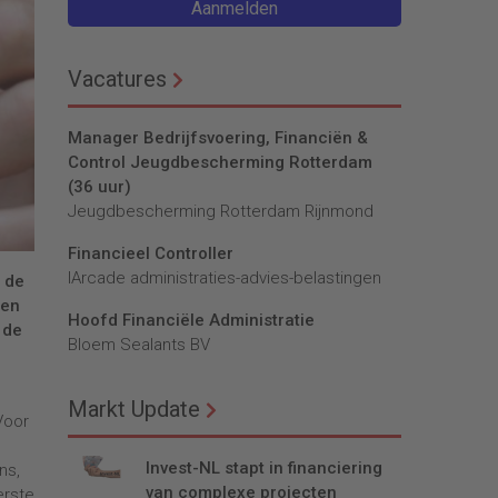
Aanmelden
Vacatures
Manager Bedrijfsvoering, Financiën &
Control Jeugdbescherming Rotterdam
(36 uur)
Jeugdbescherming Rotterdam Rijnmond
Financieel Controller
lArcade administraties-advies-belastingen
s de
gen
Hoofd Financiële Administratie
 de
Bloem Sealants BV
Markt Update
Voor
Invest-NL stapt in financiering
ns,
van complexe projecten
erste