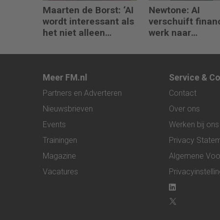
Maarten de Borst: ‘AI
Newtone: AI
wordt interessant als
verschuift finan
het niet alleen
werk naar
meedenkt, maar ook
interpretatie en
bouwt’
advies
Meer FM.nl
Service & C
Partners en Adverteren
Contact
Nieuwsbrieven
Over ons
Events
Werken bij ons
Trainingen
Privacy State
Magazine
Algemene Voo
Vacatures
Privacyinstelli