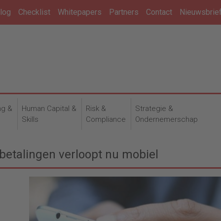
log
Checklist
Whitepapers
Partners
Contact
Nieuwsbrie
ng &
Human Capital &
Risk &
Strategie &
n
Skills
Compliance
Ondernemerschap
tbetalingen verloopt nu mobiel