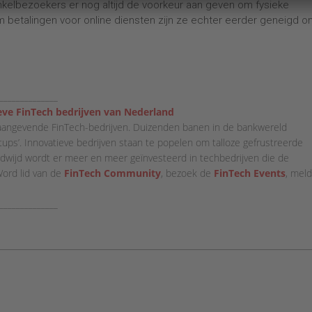
inkelbezoekers er nog altijd de voorkeur aan geven om fysieke
om betalingen voor online diensten zijn ze echter eerder geneigd 
______________
eve FinTech bedrijven van Nederland
aangevende FinTech-bedrijven. Duizenden banen in de bankwereld
tups’. Innovatieve bedrijven staan te popelen om talloze gefrustreerde
reldwijd wordt er meer en meer geïnvesteerd in techbedrijven die de
Word lid van de
FinTech Community
, bezoek de
FinTech Events
, meld
______________