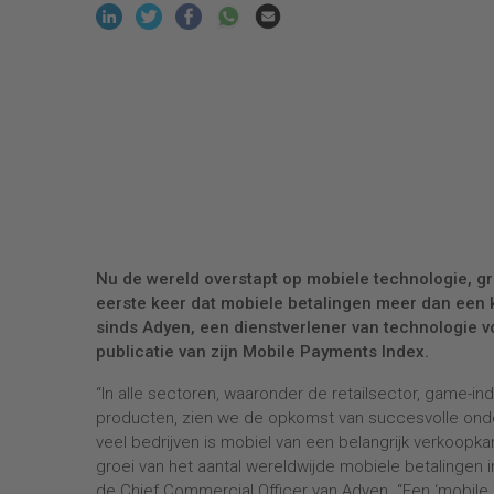
Nu de wereld overstapt op mobiele technologie, gr
eerste keer dat mobiele betalingen meer dan een 
sinds Adyen, een dienstverlener van technologie vo
publicatie van zijn Mobile Payments Index.
“In alle sectoren, waaronder de retailsector, game-indu
producten, zien we de opkomst van succesvolle onde
veel bedrijven is mobiel van een belangrijk verkoopk
groei van het aantal wereldwijde mobiele betalingen in 
de Chief Commercial Officer van Adyen. “Een ‘mobile f