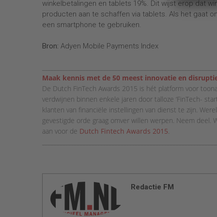
winkelbetalingen en tablets 19%. Dit wijst erop dat w
producten aan te schaffen via tablets. Als het gaat 
een smartphone te gebruiken.
Bron:
Adyen Mobile Payments Index
____________________________________________________________
Maak kennis met de 50 meest innovatie en disrupti
De Dutch FinTech Awards 2015 is hét platform voor toon
verdwijnen binnen enkele jaren door talloze ‘FinTech- star
klanten van financiële instellingen van dienst te zijn. We
gevestigde orde graag omver willen werpen. Neem deel. 
aan voor de
Dutch Fintech Awards 2015
.
____________________________________________________________
Redactie FM