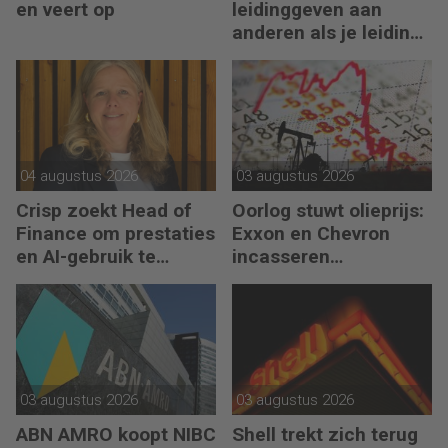
en veert op
leidinggeven aan
anderen als je leiding
kunt geven aan jezelf’
04 augustus 2026
03 augustus 2026
Crisp zoekt Head of
Oorlog stuwt olieprijs:
Finance om prestaties
Exxon en Chevron
en AI-gebruik te
incasseren
versnellen
miljardenwinsten
03 augustus 2026
03 augustus 2026
ABN AMRO koopt NIBC
Shell trekt zich terug