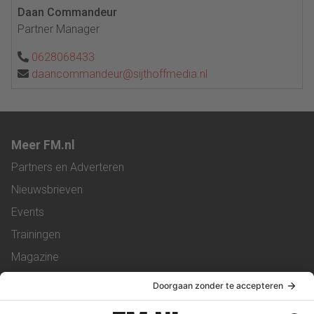
Daan Commandeur
Partner Manager
0628068433
daancommandeur@sijthoffmedia.nl
Meer FM.nl
Partners en Adverteren
Nieuwsbrieven
Events
Trainingen
Magazine
Vacatures
Service & Contact