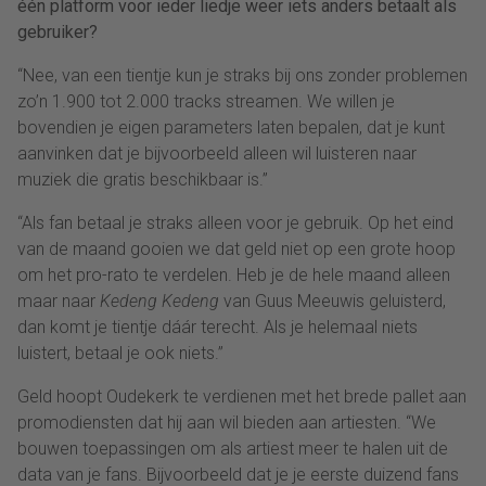
één platform voor ieder liedje weer iets anders betaalt als
gebruiker?
“Nee, van een tientje kun je straks bij ons zonder problemen
zo’n 1.900 tot 2.000 tracks streamen. We willen je
bovendien je eigen parameters laten bepalen, dat je kunt
aanvinken dat je bijvoorbeeld alleen wil luisteren naar
muziek die gratis beschikbaar is.”
“Als fan betaal je straks alleen voor je gebruik. Op het eind
van de maand gooien we dat geld niet op een grote hoop
om het pro-rato te verdelen. Heb je de hele maand alleen
maar naar
Kedeng Kedeng
van Guus Meeuwis geluisterd,
dan komt je tientje dáár terecht. Als je helemaal niets
luistert, betaal je ook niets.”
Geld hoopt Oudekerk te verdienen met het brede pallet aan
promodiensten dat hij aan wil bieden aan artiesten. “We
bouwen toepassingen om als artiest meer te halen uit de
data van je fans. Bijvoorbeeld dat je je eerste duizend fans