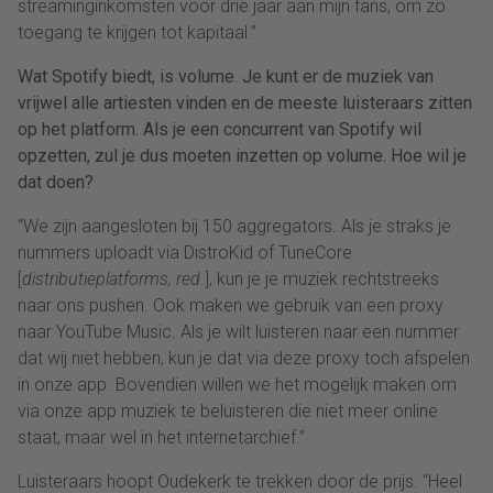
streaminginkomsten voor drie jaar aan mijn fans, om zo
toegang te krijgen tot kapitaal.”
Wat Spotify biedt, is volume. Je kunt er de muziek van
vrijwel alle artiesten vinden en de meeste luisteraars zitten
op het platform. Als je een concurrent van Spotify wil
opzetten, zul je dus moeten inzetten op volume. Hoe wil je
dat doen?
“We zijn aangesloten bij 150 aggregators. Als je straks je
nummers uploadt via DistroKid of TuneCore
[
distributieplatforms, red.
], kun je je muziek rechtstreeks
naar ons pushen. Ook maken we gebruik van een proxy
naar YouTube Music. Als je wilt luisteren naar een nummer
dat wij niet hebben, kun je dat via deze proxy toch afspelen
in onze app. Bovendien willen we het mogelijk maken om
via onze app muziek te beluisteren die niet meer online
staat, maar wel in het internetarchief.”
Luisteraars hoopt Oudekerk te trekken door de prijs. “Heel