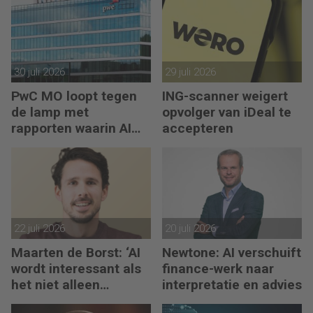
30 juli 2026
29 juli 2026
PwC MO loopt tegen
ING-scanner weigert
de lamp met
opvolger van iDeal te
rapporten waarin AI
accepteren
erop los liegt
22 juli 2026
20 juli 2026
Maarten de Borst: ‘AI
Newtone: AI verschuift
wordt interessant als
finance-werk naar
het niet alleen
interpretatie en advies
meedenkt, maar ook