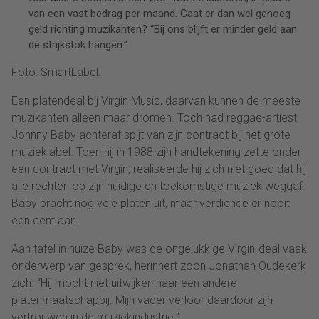
van een vast bedrag per maand. Gaat er dan wel genoeg
geld richting muzikanten? “Bij ons blijft er minder geld aan
de strijkstok hangen.”
Foto: SmartLabel.
Een platendeal bij Virgin Music, daarvan kunnen de meeste
muzikanten alleen maar dromen. Toch had reggae-artiest
Johnny Baby achteraf spijt van zijn contract bij het grote
muzieklabel. Toen hij in 1988 zijn handtekening zette onder
een contract met Virgin, realiseerde hij zich niet goed dat hij
alle rechten op zijn huidige en toekomstige muziek weggaf.
Baby bracht nog vele platen uit, maar verdiende er nooit
een cent aan.
Aan tafel in huize Baby was de ongelukkige Virgin-deal vaak
onderwerp van gesprek, herinnert zoon Jonathan Oudekerk
zich. “Hij mocht niet uitwijken naar een andere
platenmaatschappij. Mijn vader verloor daardoor zijn
vertrouwen in de muziekindustrie.”