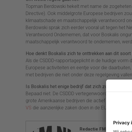
Topman Berdowski hekelt met name de zogeheten CS
Directive). Ook middelgrote Europese bedrijven zou
klimaatschade en maatschappelijk verantwoord on
Berdowski sprak zich eerder vooral uit tegen het Ne
Verantwoord Ondernemen, dat voor Boskalis ongunsti
maatschappelijk verantwoord te ondernemen, werd 
Hoe denkt Boskalis zich te onttrekken aan dit soor
Als de CSDDD-rapportageplicht in de huidige vorm d
Europese activiteiten en eentje voor die daarbuite
met bedrijven die niet onder deze regelgeving vallen”,
Is Boskalis het enige bedrijf dat zich zorgen maakt
Bepaad niet. De CSDDD vertegenwoordigt een belang
grote Amerikaanse bedrijven die actief zijn op de 
VS
die aanzienlijke zaken doen in de EU. Het is de 
Redactie FM