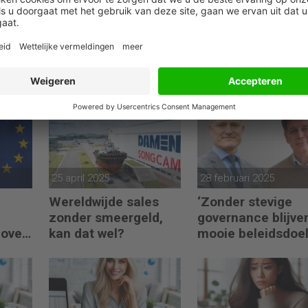
25 april 2025
28 februari 2025
Wereldwijde sales
‘Zonder stevige
zonder smeergeld,
governance blijve
 over
kan dat wel?
mooie beleidsdoe
snel steken in go
voornemens.’