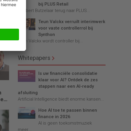
bij PLUS Retail
Robbert Butzelaar terug naar PLUS...
Teun Valckx verruilt interimwerk
voor vaste controllerrol bij
Synthon
Teun Valckx wordt controller bij...
Whitepapers
Is uw financiële consolidatie
klaar voor AI? Ontdek de zes
stappen naar een AI-ready
n
afsluiting
len
Artificial Intelligence biedt enorme kansen...
ede
Hoe AI toe te passen binnen
finance in 2026
AI is geen toekomstmuziek
meer...