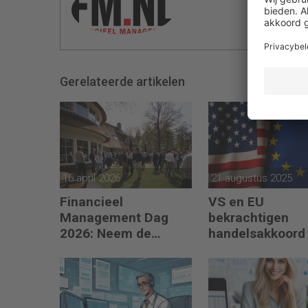
Gerelateerde artikelen
16 april 2026
21 augustus 2025
Financieel
VS en EU
Management Dag
bekrachtigen
2026: Neem de
handelsakkoord
toekomst in eigen
invoerheffingen
hand