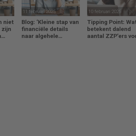
11 februari 2025
10 februari 2025
h niet
Blog: ‘Kleine stap van
Tipping Point: Wa
 zijn
financiële details
betekent dalend
n
naar algehele
aantal ZZP’ers vo
duurzaamheid ‘
financiële planni