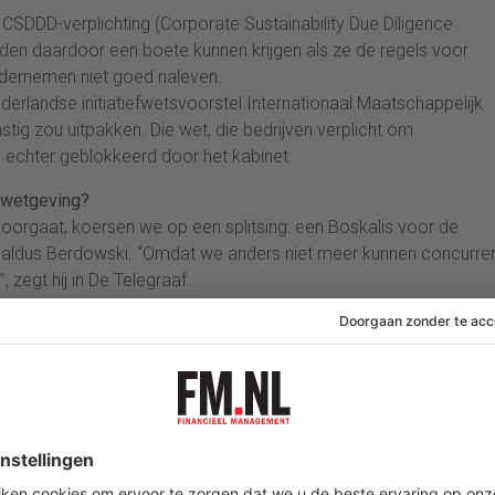
DDD-verplichting (Corporate Sustainability Due Diligence
den daardoor een boete kunnen krijgen als ze de regels voor
dernemen niet goed naleven.
derlandse initiatiefwetsvoorstel Internationaal Maatschappelijk
g zou uitpakken. Die wet, die bedrijven verplicht om
echter geblokkeerd door het kabinet.
t wetgeving?
oorgaat, koersen we op een splitsing: een Boskalis voor de
n, aldus Berdowski. “Omdat we anders niet meer kunnen concurre
 zegt hij in De Telegraaf.
?
rijke verschuiving in de vereisten voor bedrijfsduurzaamheid v
EU-markt. CSDDD zal van toepassing zijn op bepaalde
bedrijven in
vraag of Amerikaanse bedrijven daar zin in hebben.(ANP)