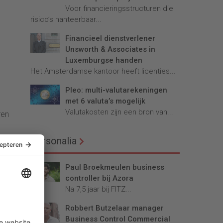
Voor financieringsstructuren die
risico’s hanteerbaar...
Financieel dienstverlener
Unsworth & Associates in
Luxemburgse handen
Het Amsterdamse kantoor heeft licenties...
Pleo: multi-valutarekeningen
met 6 valuta’s mogelijk
Valutakosten zijn een bron van...
ren
Personalia
oor
Paul Broekmeulen business
 de
controller bij Azora
Na 7,5 jaar bij FITZ...
Robbert Butzelaar manager
Business Control Commercial