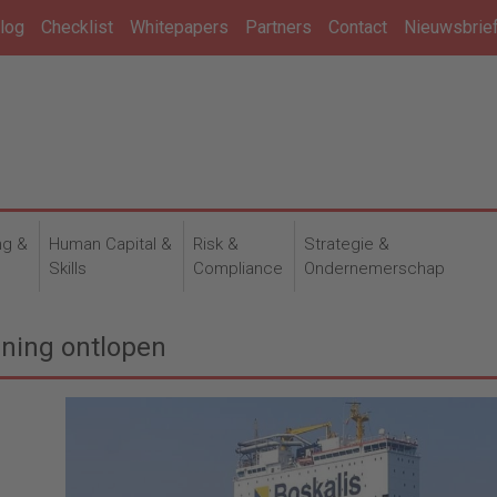
log
Checklist
Whitepapers
Partners
Contact
Nieuwsbrie
ng &
Human Capital &
Risk &
Strategie &
n
Skills
Compliance
Ondernemerschap
ening ontlopen