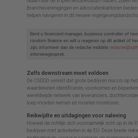
Naarmate de implementatiedatum nadert, zullen Amer
Brancheverenigingen en advocatenkantoren bieden 
helpen navigeren in dit nieuwe regelgevingslandsch
Bent u financieel manager, business controller of hee
rondom finance en wilt u reageren op dit artikel of he
zijn, informeer dan de redactie middels
redactie@sijt
interviewgesprek.
Zelfs downstream moet voldoen
De CSDDD vereist dat grote bedrijven risico’s op h
waardeketen identificeren, voorkomen en beperken.
wereldwijde netwerk van leveranciers, dochteronde
loep moeten nemen en moeten monitoren.
Reikwijdte en uitdagingen voor naleving
Hoewel de richtlijn zich voornamelijk richt op in de
bedrijven met activiteiten in de EU. Deze brede re
multinationals, vooral in sectoren als technologie, 