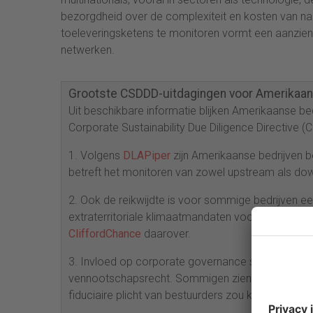
bezorgdheid over de complexiteit en kosten van n
toeleveringsketens te monitoren vormt een aanzienl
netwerken.
Grootste CSDDD-uitdagingen voor Amerikaan
Uit beschikbare informatie blijken Amerikaanse bed
Corporate Sustainability Due Diligence Directive (
1. Volgens
DLAPiper
zijn Amerikaanse bedrijven b
betreft het monitoren van zowel upstream als do
2. Ook de reikwijdte is voor sommige bedrijven e
extraterritoriale klimaatmandaten voor Amerikaan
CliffordChance
daarover.
3. Invloed op corporate governance speelt ook een
vennootschapsrecht. Sommigen zien het als een he
fiduciaire plicht van bestuurders zou kunnen onder