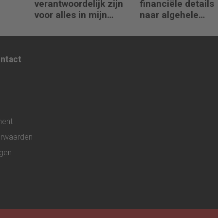
verantwoordelijk zijn
financiële details
voor alles in mijn
naar algehele
waardeketen?’
duurzaamheid ‘
ontact
ment
rwaarden
ngen