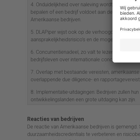
4. Onduidelijkheid over naleving wordt in Amerika
bepalen of een bedrijf voldoet aan de CSDDD. Er z
Amerikaanse bedrijven.
5. DLAPiper wijst ook op de verhoogde aansprakel
aansprakelijkheidsrisico’s en de mogelijke noodza
6. Concurrentienadeel, zo valt te lezen op de web
bedrijfsleven over internationale concurrentienad
7. Overlap met bestaande vereisten, amerikaanse
overlappende due diligence- en rapportagevereisten
8. Implementatie-uitdagingen: Bedrijven zullen hu
ontwikkelingslanden een grote uitdaging kan zijn.
Reacties van bedrijven
De reactie van Amerikaanse bedrijven is gemengd
duurzaamheidscredentials te verbeteren en risicobeh