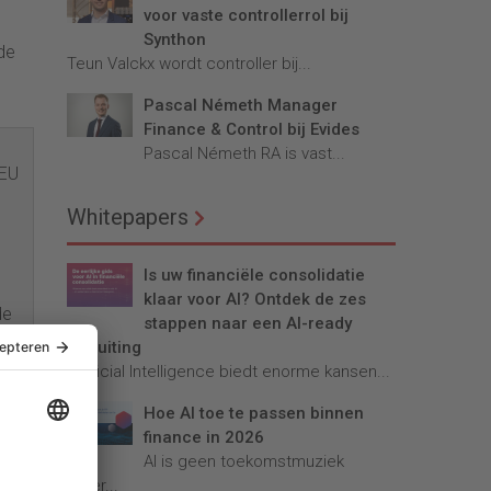
voor vaste controllerrol bij
Synthon
de
Teun Valckx wordt controller bij...
Pascal Németh Manager
Finance & Control bij Evides
Pascal Németh RA is vast...
 EU
Whitepapers
Is uw financiële consolidatie
klaar voor AI? Ontdek de zes
de
stappen naar een AI-ready
afsluiting
Artificial Intelligence biedt enorme kansen...
e
Hoe AI toe te passen binnen
de
finance in 2026
AI is geen toekomstmuziek
meer...