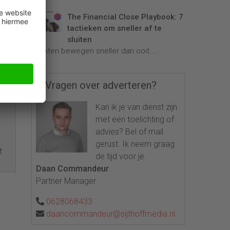
zal
The Financial Close Playbook: 7
tactieken om sneller af te
sluiten
Markten bewegen sneller dan ooit....
Vragen over adverteren?
Kan ik je van dienst zijn
met een toelichting of
advies? Bel of mail
gerust. Ik neem graag
t
de tijd voor je.
Daan Commandeur
Partner Manager
0628068433
daancommandeur@sijthoffmedia.nl