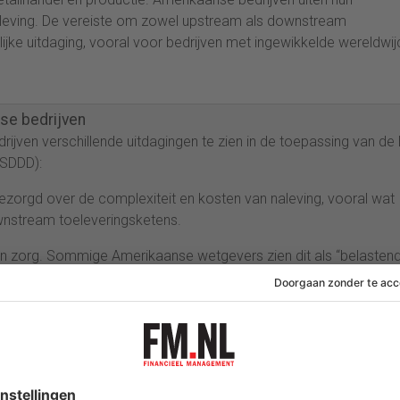
aleving. De vereiste om zowel upstream als downstream
ijke uitdaging, vooral voor bedrijven met ingewikkelde wereldwij
se bedrijven
rijven verschillende uitdagingen te zien in de toepassing van de
CSDDD):
ezorgd over de complexiteit en kosten van naleving, vooral wat
wnstream toeleveringsketens.
en zorg. Sommige Amerikaanse wetgevers zien dit als “belasten
se bedrijven”. Eerder berichtte het Amerikaanse kantoor van
 rol. De richtlijn raakt namelijk aan de kern van het Amerikaans
rschrijving van de Delaware corporate law vanuit Brussel, wat 
mijnen.