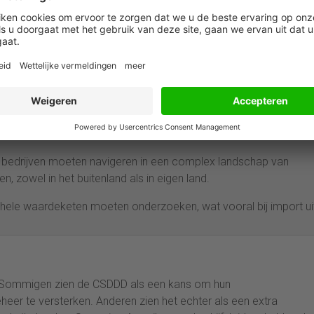
anse
medi
a als bezwaar benoemt. Het is niet duidelijk hoe de EU 
ijn vragen over hoe dit gecontroleerd zal worden, vooral voor
ijkheidsrisico’s. Bedrijven maken zich zorgen over toegenomen
ak van aanzienlijke middelen om naleving te verzekeren.
site van
EQS
. Er zijn zorgen in de Amerikaanse industrie en het
elen als gevolg van toenemende regelgeving.
 bedrijven moeten navigeren in een complex landschap van
, zowel in het buitenland als in eigen land.
n hele waardeketen moeten onderzoeken, wat vooral bij import ui
. Sommigen zien de CSDDD als een kans om hun
eer te versterken. Anderen zien het echter als een extra