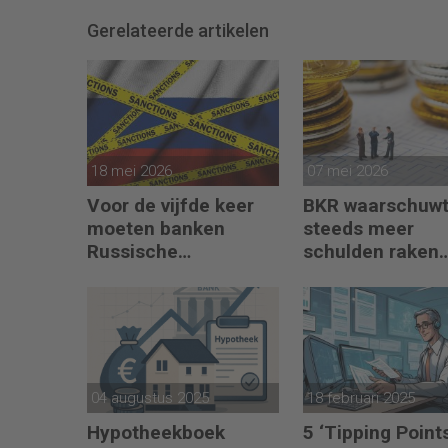
Gerelateerde artikelen
18 mei 2026
07 mei 2026
Voor de vijfde keer
BKR waarschuwt
moeten banken
steeds meer
Russische
schulden raken
bankgegoeden
buiten beeld
melden
04 augustus 2025
18 februari 2025
Hypotheekboek
5 ‘Tipping Point