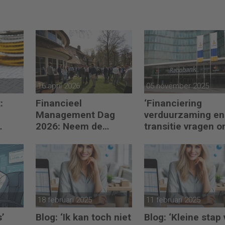
16 april 2026
05 november 2025
:
Financieel
‘Financiering
Management Dag
verduurzaming en
2026: Neem de
transitie vragen 
toekomst in eigen
minder regels’
hand
18 februari 2025
11 februari 2025
s’
Blog: ‘Ik kan toch niet
Blog: ‘Kleine stap