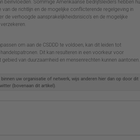
an beïnvloeden. Sommige Amerikaanse bedrijfsleiders hebben h
e van de richtlijn en de mogelijke conflicterende regelgeving in
er de verhoogde aansprakelijkheidsrisico’s en de mogelijke
 verzekeren.
passen om aan de CSDDD te voldoen, kan dit leiden tot
handelspatronen. Dit kan resulteren in een voorkeur voor
 het gebied van duurzaamheid en mensenrechten kunnen aantonen.
n binnen uw organisatie of netwerk, wijs anderen hier dan op door dit
itter (bovenaan dit artikel).