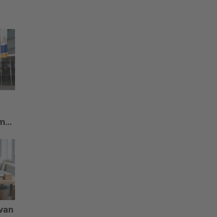
om
 van