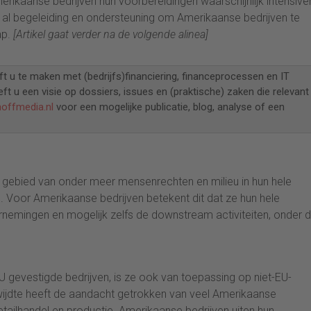
ikaanse bedrijven hun voorbereidingen waarschijnlijk intensive
al begeleiding en ondersteuning om Amerikaanse bedrijven te
ap.
[Artikel gaat verder na de volgende alinea]
ft u te maken met (bedrijfs)financiering, financeprocessen en IT
eft u een visie op dossiers, issues en (praktische) zaken die relevant
hoffmedia.nl
voor een mogelijke publicatie, blog, analyse of een
et gebied van onder meer mensenrechten en milieu in hun hele
 Voor Amerikaanse bedrijven betekent dit dat ze hun hele
rnemingen en mogelijk zelfs de downstream activiteiten, onder 
 EU gevestigde bedrijven, is ze ook van toepassing op niet-EU-
ikwijdte heeft de aandacht getrokken van veel Amerikaanse
detailhandel en productie. Amerikaanse bedrijven uiten hun