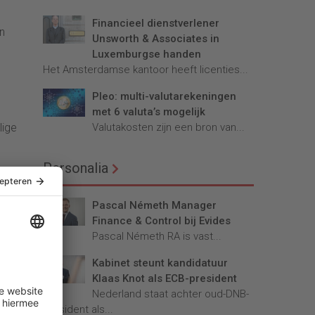
Financieel dienstverlener
n
Unsworth & Associates in
e
Luxemburgse handen
Het Amsterdamse kantoor heeft licenties...
Pleo: multi-valutarekeningen
met 6 valuta’s mogelijk
Valutakosten zijn een bron van...
lige
Personalia
Pascal Németh Manager
Finance & Control bij Evides
Pascal Németh RA is vast...
Kabinet steunt kandidatuur
Klaas Knot als ECB-president
Nederland staat achter oud-DNB-
president als...