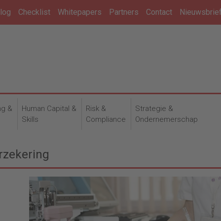
log
Checklist
Whitepapers
Partners
Contact
Nieuwsbrie
ng &
Human Capital &
Risk &
Strategie &
n
Skills
Compliance
Ondernemerschap
rzekering