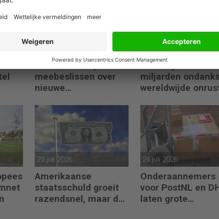
04 augustus 2026
30 juli 2026
er
ECB laat Europeanen
ING stapelt de
tel
meebeslissen over
miljarden ondank
nieuwe
wereldwijde onrus
O
eurobankbiljetten
29 juli 2026
24 juli 2026
ropees
Amerikaanse
Onderaannemers
omnet
staatsschuld groeit
voor PostNL en D
n
razendsnel, maar dat
laten grote
is niet erg
belastingschulde