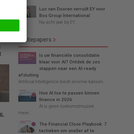
Luc van Dooren verruilt EY voor
Bos Group International
Na acht jaar bij EY...
Whitepapers
s
t
Is uw financiële consolidatie
klaar voor AI? Ontdek de zes
stappen naar een AI-ready
afsluiting
Artificial Intelligence biedt enorme kansen...
Hoe AI toe te passen binnen
finance in 2026
AI is geen toekomstmuziek
meer...
HL
The Financial Close Playbook: 7
n
tactieken om sneller af te