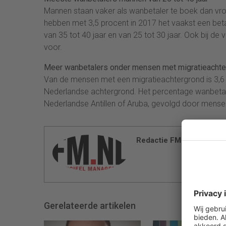
Mannen staan vaker als wanbetaler te boek dan vro
hebben met 3,5 procent in 2017 het vaakst een bet
van 35 tot 40 jaar en van 25 tot 30 jaar. Ook bij 
voor.
Meer wanbetalers onder mensen met migratieachte
Van de mensen met een migratieachtergrond is 3,6
Nederlandse achtergrond. Het percentage wanbetal
Nederlandse Antillen of Aruba, gevolgd door mens
Redactie FM
Gerelateerde artikelen