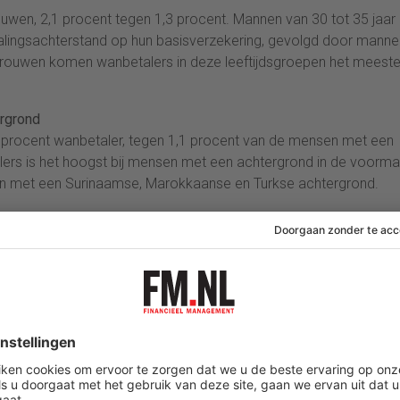
uwen, 2,1 procent tegen 1,3 procent. Mannen van 30 tot 35 jaar
alingsachterstand op hun basisverzekering, gevolgd door manne
de vrouwen komen wanbetalers in deze leeftijdsgroepen het meest
rgrond
 procent wanbetaler, tegen 1,1 procent van de mensen met een
ers is het hoogst bij mensen met een achtergrond in de voorma
en met een Surinaamse, Marokkaanse en Turkse achtergrond.