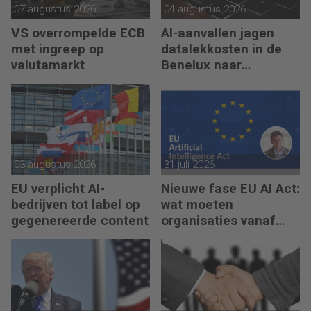
07 augustus 2026
04 augustus 2026
VS overrompelde ECB
AI-aanvallen jagen
met ingreep op
datalekkosten in de
valutamarkt
Benelux naar
recordhoogte
03 augustus 2026
31 juli 2026
EU verplicht AI-
Nieuwe fase EU AI Act:
bedrijven tot label op
wat moeten
gegenereerde content
organisaties vanaf
augustus 2026
regelen?