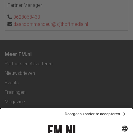
Partner Manager
0628068433
daancommandeur@sijthoffmedia.nl
Meer FM.nl
Partners en Adverteren
Nieuwsbrieven
Events
Trainingen
Magazine
Vacatures
Service & Contact
Contact