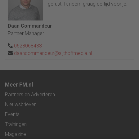
gerust. Ik neem graag de tijd voor je.
Daan Commandeur
Partner Manager
0628068433
daancommandeur@sijthoffmedia.nl
Meer FM.nl
Partners en Adverteren
Nieuwsbrieven
Events
Trainingen
Magazine