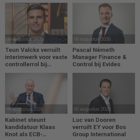
bij PLUS Retail
06 augustus 2026
06 augustus 2026
Teun Valckx verruilt
Pascal Németh
interimwerk voor vaste
Manager Finance &
controllerrol bij
Control bij Evides
Synthon
06 augustus 2026
05 augustus 2026
Kabinet steunt
Luc van Dooren
kandidatuur Klaas
verruilt EY voor Bos
Knot als ECB-
Group International