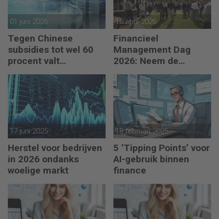
01 juni 2026
16 april 2026
Tegen Chinese
Financieel
subsidies tot wel 60
Management Dag
procent valt
2026: Neem de
nauwelijks te
toekomst in eigen
concurreren
hand
17 juni 2025
18 februari 2025
Herstel voor bedrijven
5 ‘Tipping Points’ voor
in 2026 ondanks
AI-gebruik binnen
woelige markt
finance