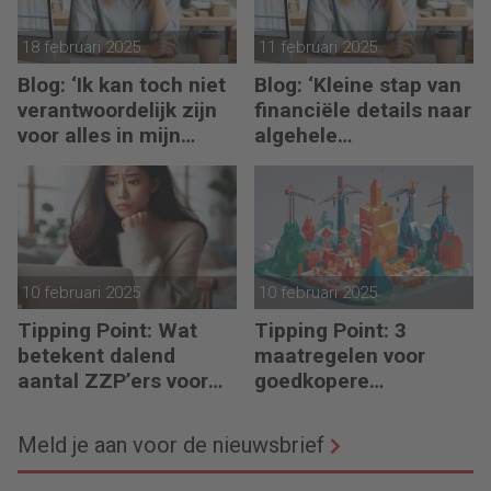
18 februari 2025
11 februari 2025
Blog: ‘Ik kan toch niet
Blog: ‘Kleine stap van
verantwoordelijk zijn
financiële details naar
voor alles in mijn
algehele
waardeketen?’
duurzaamheid ‘
10 februari 2025
10 februari 2025
Tipping Point: Wat
Tipping Point: 3
betekent dalend
maatregelen voor
aantal ZZP’ers voor
goedkopere
financiële planning?
financiering (om te
verduurzamen)
Meld je aan voor de nieuwsbrief